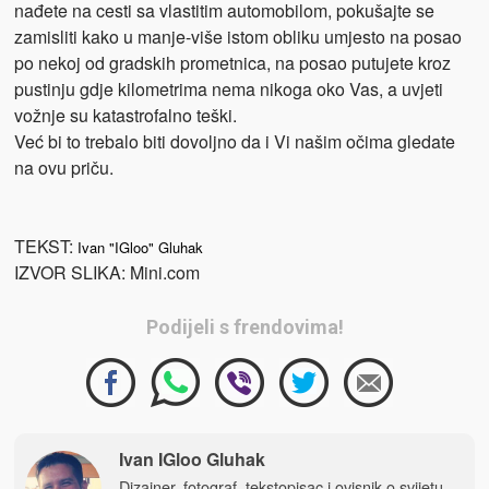
nađete na cesti sa vlastitim automobilom, pokušajte se
zamisliti kako u manje-više istom obliku umjesto na posao
po nekoj od gradskih prometnica, na posao putujete kroz
pustinju gdje kilometrima nema nikoga oko Vas, a uvjeti
vožnje su katastrofalno teški.
Već bi to trebalo biti dovoljno da i Vi našim očima gledate
na ovu priču.
TEKST:
Ivan "IGloo" Gluhak
IZVOR SLIKA: Mini.com
Podijeli s frendovima!
Ivan IGloo Gluhak
Dizajner, fotograf, tekstopisac i ovisnik o svijetu