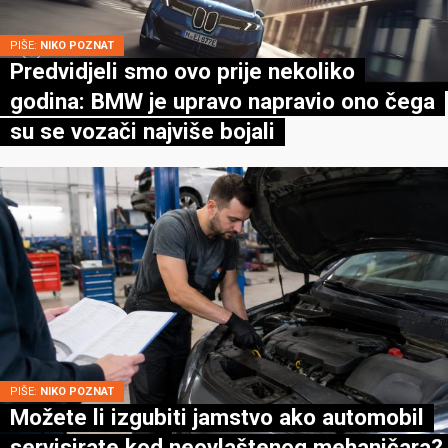
PIŠE:
NIKO POZNAT
Predvidjeli smo ovo prije nekoliko
godina: BMW je upravo napravio ono čega
su se vozači najviše bojali
PIŠE:
NIKO POZNAT
Možete li izgubiti jamstvo ako automobil
servisirate kod neovlaštenog mehaničara?