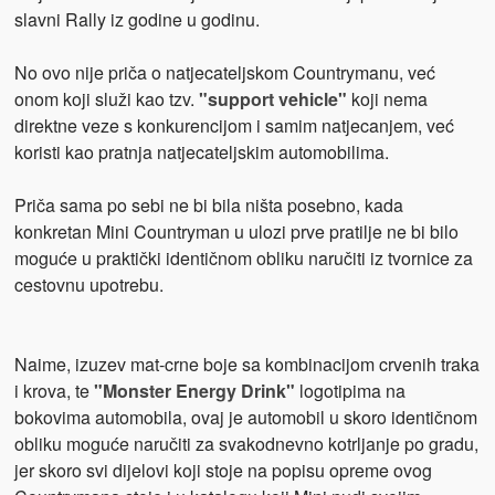
slavni Rally iz godine u godinu.
No ovo nije priča o natjecateljskom Countrymanu, već
onom koji služi kao tzv.
"support vehicle"
koji nema
direktne veze s konkurencijom i samim natjecanjem, već
koristi kao pratnja natjecateljskim automobilima.
Priča sama po sebi ne bi bila ništa posebno, kada
konkretan Mini Countryman u ulozi prve pratilje ne bi bilo
moguće u praktički identičnom obliku naručiti iz tvornice za
cestovnu upotrebu.
Naime, izuzev mat-crne boje sa kombinacijom crvenih traka
i krova, te
"Monster Energy Drink"
logotipima na
bokovima automobila, ovaj je automobil u skoro identičnom
obliku moguće naručiti za svakodnevno kotrljanje po gradu,
jer skoro svi dijelovi koji stoje na popisu opreme ovog