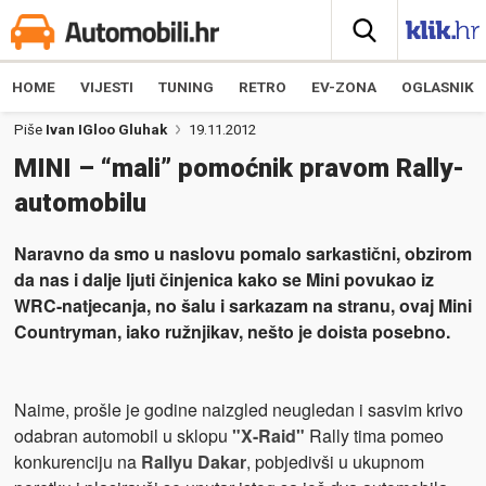
HOME
VIJESTI
TUNING
RETRO
EV-ZONA
OGLASNIK
Piše
Ivan IGloo Gluhak
19.11.2012
MINI – “mali” pomoćnik pravom Rally-
automobilu
Naravno da smo u naslovu pomalo sarkastični, obzirom
da nas i dalje ljuti činjenica kako se Mini povukao iz
WRC-natjecanja, no šalu i sarkazam na stranu, ovaj Mini
Countryman, iako ružnjikav, nešto je doista posebno.
Naime, prošle je godine naizgled neugledan i sasvim krivo
odabran automobil u sklopu
"X-Raid"
Rally tima pomeo
konkurenciju na
Rallyu Dakar
, pobjedivši u ukupnom