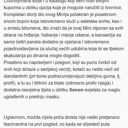
Countrymana stoje i u katalogu koji Mini nudi svojim
kupcima u obliku opcija koje je moguće naručiti iz tvornice.
Kompletan donji dio ovog Minija polakiran je posebnom
sivom bojom koja istovremeno služi u estetske svrhe, kao i
u smislu bitumena, što znači da je ovaj Mini otporan sa svih
strana na hrđanje, habanje i manje udarce, a karoserija sa
samo četiri panela dodatno je ojačana i istovremeno
pojednostavljena za slučaj većih udubina koje bi se tijekom
skakutanja po dinama mogle dogoditi.
Posebno su napravljeni i pragovi, koji su puno čvršći od
onih koji dolaze u serijskoj verziji, kotači su nešto veći od
standardnih (pri tome podrazumijevajući debljinu guma, tj.
profil), a tu su i štitnici za blato (odnosno protiv njega) i
dodatna rasvjetna tijela u obliku
Xenon
-svjetala za maglu
ugrađenih u prednju masku.
Uglavnom, možda cijela priča doista nije nešto pretjerano
fascinantna na prvi pogled, no kada se slijedeći puta