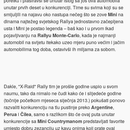
poretku i plasiravši se unutar istog sa još dva automobila
unutar prvih deset u konkurenciji. Time su svima koji su se
smijuljili na najavu oko nastupa nečeg što se zove
Mini
na
dinama najtežeg svjetskog Rallya jednostavno začepljena
usta i Mini je postao legenda – baš kao i u prvom ikad
pojavljivanju na
Rallyu Monte-Carlo
, kada je najmanji
automobil na svijetu itekako uzeo mjeru puno većim i jačim
automobilima tog doba, ostavivši ih miljama za sobom.
Dakle, "X-Raid" Rally tim je prošle godine uspio u svom
naumu, tako da nimalo ne čudi kako će i slijedeće godine
(točnije početkom mjeseca siječnja 2013.) pokušati ponovo
razvaliti konkurenciju na tlu pustinje preko
Argentine
,
Perua
i
Čilea
, samo s razlikom što će ovaj puta unutar
konkurencije sa
Mini Countrymanom
predstavljati favorite
umjesto dobru zezanciju uz kavu onima koji prate ovaj