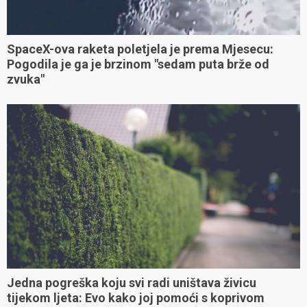
SpaceX-ova raketa poletjela je prema Mjesecu:
Pogodila je ga je brzinom "sedam puta brže od
zvuka"
Jedna pogreška koju svi radi uništava živicu
tijekom ljeta: Evo kako joj pomoći s koprivom