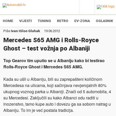
HOME
VIJESTI
TUNING
RETRO
EV-ZONA
OGLASNIK
Piše
Ivan IGloo Gluhak
19.06.2012
Mercedes S65 AMG i Rolls-Royce
Ghost – test vožnja po Albaniji
Top Gearov tim uputio se u Albaniju kako bi testirao
Rolls-Royce Ghost i Mercedes S65 AMG.
Kada su ušli u Albaniju, bili su zaprepašteni količinom
Mercedesa na ulicama, koji sačinjava nevjerojatnih 80%
ukupnog voznog parka u Albaniji. Znači od 5 automobila, 4
su Mercedesi. Zaključili su kako Albanci odu raditi u
inozenstvo, tamo kupe auto i dovezu ga sa sobom natrag u
Albaniju. To im je već postala tradicija.