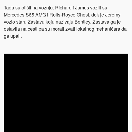
Tada su otišli na vožnju. Richard i James vozili su
Mercedes S65 AMG i Rolls-Royce Ghost, dok je Jeremy
vozio staru Zastavu koju nazivaju Bentley. Zastava ga je
ostavila na cesti pa su morali zvati lokalnog mehaničara da
ga upali.