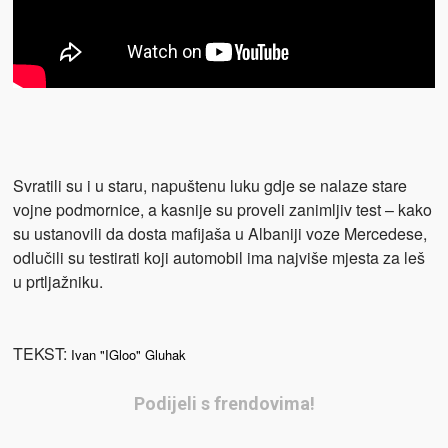
Svratili su i u staru, napuštenu luku gdje se nalaze stare
vojne podmornice, a kasnije su proveli zanimljiv test – kako
su ustanovili da dosta mafijaša u Albaniji voze Mercedese,
odlučili su testirati koji automobil ima najviše mjesta za leš
u prtljažniku.
TEKST:
Ivan "IGloo" Gluhak
Podijeli s frendovima!