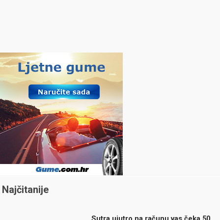
Najčitanije
Sutra ujutro na računu vas čeka 50