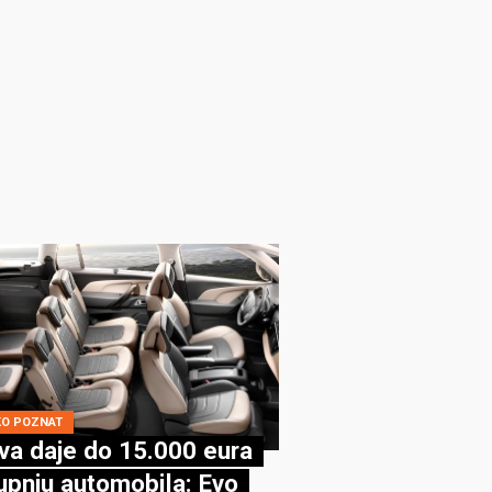
KO POZNAT
va daje do 15.000 eura
upnju automobila: Evo