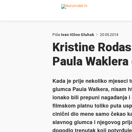
Piše
Ivan IGloo Gluhak
20.05.2014
Kristine Rodas
Paula Waklera
Kada je prije nekoliko mjeseci 
glumca Paula Walkera, nisam hti
ionako bili prepuni nagađanja i
filmskom platnu toliko puta usp
cinični dio mene samo čekao kad
slavnog glumca i njegovog pri
dogodio trenutak koji potvrđuje