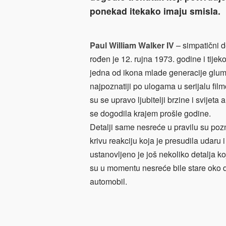
ponekad itekako imaju smisla.
Paul William Walker IV
– simpatični d
rođen je 12. rujna 1973. godine i tije
jedna od ikona mlade generacije glum
najpoznatiji po ulogama u serijalu film
su se upravo ljubitelji brzine i svijeta
se dogodila krajem prošle godine.
Detalji same nesreće u pravilu su pozn
krivu reakciju koja je presudila udaru 
ustanovljeno je još nekoliko detalja 
su u momentu nesreće bile stare oko d
automobil.