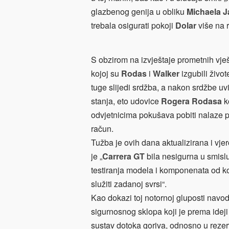
glazbenog genija u obliku
Michaela 
trebala osigurati pokoji
Dolar
više na 
S obzirom na izvještaje prometnih vješ
kojoj su
Rodas
i
Walker
izgubili živo
tuge slijedi srdžba, a nakon srdžbe u
stanja, eto udovice
Rogera Rodasa
ko
odvjetnicima pokušava pobiti nalaze p
račun.
Tužba je ovih dana aktualizirana i vjer
je „
Carrera GT
bila nesigurna u smislu
testiranja modela i komponenata od koj
služiti zadanoj svrsi“.
Kao dokazi toj notornoj gluposti navod
sigurnosnog sklopa koji je prema ideji
sustav dotoka goriva, odnosno u rezerv