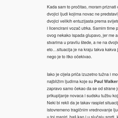
Kada sam to pročitao, moram priznati 
dvojici ljudi kojima novac ne predstavl
dvojici velikih entuzijasta prema svijetu
i licencirani vozač utrka. Samim time
ovog nekako ispada glupavo, jer me a
stvarima u pravilu štede, a ne na dvoj
eto…situacija je na kraju takva kakva j
nego je to itko očekivao.
Iako je cijela priča izuzetno tužna i 
najbližim ljudima koje su
Paul Walker
zapravo samo čekao da se od strane jed
prikupljanje novaca i sudsku tužbu koj
Neki bi rekli da je takav rasplet situa
istovremeno tragičnim vrednovanje ljud
u toj maniri, baš kao i u slučaju smrt