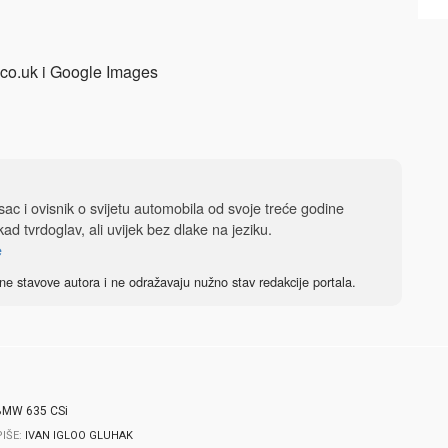
co.uk i Google Images
isac i ovisnik o svijetu automobila od svoje treće godine
ad tvrdoglav, ali uvijek bez dlake na jeziku.
e
ne stavove autora i ne odražavaju nužno stav redakcije portala.
PIŠE:
IVAN IGLOO GLUHAK