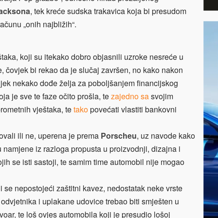
Jacksona
, tek kreće sudska trakavica koja bi presudom
računu „onih najbližih“.
taka, koji su itekako dobro objasnili uzroke nesreće u
te, čovjek bi rekao da je slučaj završen, no kako nakon
vijek nekako dođe želja za poboljšanjem financijskog
ja je sve te faze očito prošla, te
zajedno sa
svojim
rometnih vještaka, te
tako
povećati vlastiti bankovni
ovali ili ne, uperena je prema
Porscheu
, uz navode kako
 namjene iz razloga propusta u proizvodnji, dizajna i
ih se isti sastoji, te samim time automobil nije mogao
i se nepostojeći zaštitni kavez, nedostatak neke vrste
 odvjetnika i uplakane udovice trebao biti smješten u
oar, te loš ovjes automobila koji je presudio lošoj