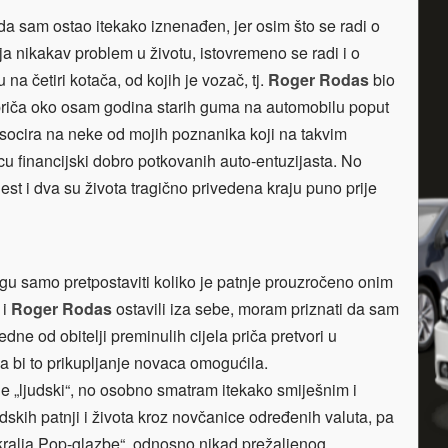
da sam ostao itekako iznenađen, jer osim što se radi o
ja nikakav problem u životu, istovremeno se radi i o
 na četiri kotača, od kojih je vozač, tj.
Roger Rodas
bio
 priča oko osam godina starih guma na automobilu poput
socira na neke od mojih poznanika koji na takvim
icu financijski dobro potkovanih auto-entuzijasta. No
est i dva su života tragično privedena kraju puno prije
mogu samo pretpostaviti koliko je patnje prouzročeno onim
i
Roger Rodas
ostavili iza sebe, moram priznati da sam
ne od obitelji preminulih cijela priča pretvori u
a bi to prikupljanje novaca omogućila.
cije „ljudski“, no osobno smatram itekako smiješnim i
skih patnji i života kroz novčanice određenih valuta, pa
i „kralja Pop-glazbe“, odnosno nikad prežaljenog