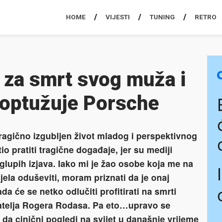
HOME
VIJESTI
TUNING
RETRO
 za smrt svog muža i
 optužuje Porsche
tragično izgubljen život mladog i perspektivnog
o pratiti tragične događaje, jer su mediji
 glupih izjava. Iako mi je žao osobe koja me na
jela oduševiti, moram priznati da je onaj
a će se netko odlučiti profitirati na smrti
jatelja Rogera Rodasa. Pa eto…upravo se
 da cinični pogledi na svijet u današnje vrijeme