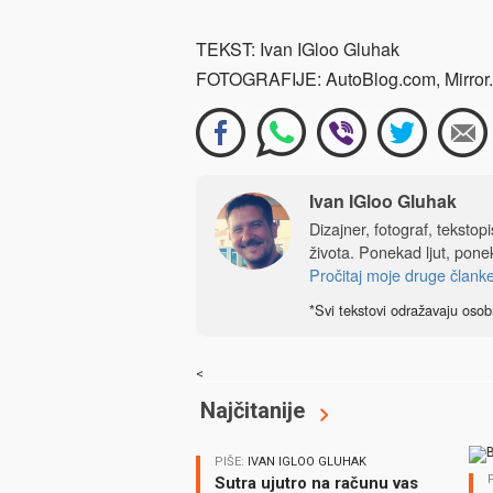
TEKST: Ivan IGloo Gluhak
FOTOGRAFIJE: AutoBlog.com, Mirror.
Ivan IGloo Gluhak
Dizajner, fotograf, tekstop
života. Ponekad ljut, ponek
Pročitaj moje druge člank
*Svi tekstovi odražavaju osob
<
Najčitanije
PIŠE:
IVAN IGLOO GLUHAK
Sutra ujutro na računu vas