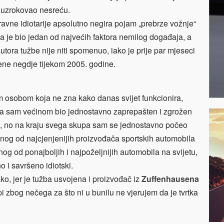
o uzrokovao nesreću.
ravne idiotarije apsolutno negira pojam „prebrze vožnje“
 da je bio jedan od najvećih faktora nemilog događaja, a
ora tužbe nije niti spomenuo, iako je prije par mjeseci
ene negdje tijekom 2005. godine.
osobom koja ne zna kako danas svijet funkcionira,
 da sam većinom bio jednostavno zaprepašten i zgrožen
ca, no na kraju svega skupa sam se jednostavno počeo
jednog od najcjenjenijih proizvođača sportskih automobila
ednog od ponajboljih i najpoželjnijih automobila na svijetu,
 i savršeno idiotski.
ako, jer je tužba usvojena i proizvođač iz
Zuffenhausena
i zbog nečega za što ni u bunilu ne vjerujem da je tvrtka