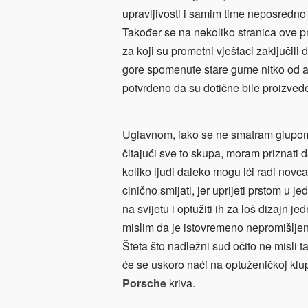
upravljivosti i samim time neposredn
Također se na nekoliko stranica ove p
za koji su prometni vještaci zaključili
gore spomenute stare gume nitko od aut
potvrđeno da su dotične bile proizved
Uglavnom, iako se ne smatram glupom 
čitajući sve to skupa, moram priznati
koliko ljudi daleko mogu ići radi nov
cinično smijati, jer uprijeti prstom u 
na svijetu i optužiti ih za loš dizajn j
mislim da je istovremeno nepromišljeno
Šteta što nadležni sud očito ne misli t
će se uskoro naći na optuženičkoj klup
Porsche
kriva.