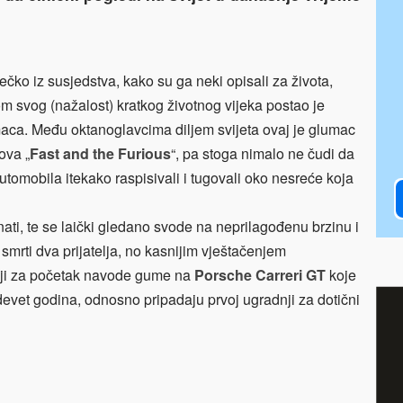
ečko iz susjedstva, kako su ga neki opisali za života,
kom svog (nažalost) kratkog životnog vijeka postao je
aca. Među oktanoglavcima diljem svijeta ovaj je glumac
ova „
Fast and the Furious
“, pa stoga nimalo ne čudi da
 automobila itekako raspisivali i tugovali oko nesreće koja
ati, te se laički gledano svode na neprilagođenu brzinu i
i smrti dva prijatelja, no kasnijim vještačenjem
koji za početak navode gume na
Porsche Carreri GT
koje
evet godina, odnosno pripadaju prvoj ugradnji za dotični