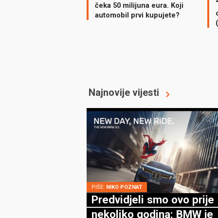
čeka 50 milijuna eura. Koji
automobil prvi kupujete?
Najnovije vijesti
PIŠE:
NIKO POZNAT
Predvidjeli smo ovo prije
nekoliko godina: BMW je