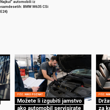
“Najkul” automobili iz
osamdesetih: BMW M635 CSi
(E24)
PIŠE:
NIKO POZNAT
PIŠE:
NI
Možete li izgubiti jamstvo
Drža
ako automobil servisirate
za k