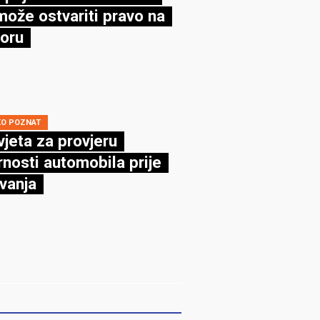
može ostvariti pravo na
oru
KO POZNAT
vjeta za provjeru
rnosti automobila prije
vanja