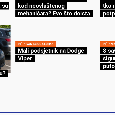
 su
kod neovlaštenog
tko 
mehaničara? Evo što doista
potp
kaže zakon
PIŠE:
IVAN IGLOO GLUHAK
PIŠE:
NI
Mali podsjetnik na Dodge
8 sa
Viper
sigu
puto
cu?