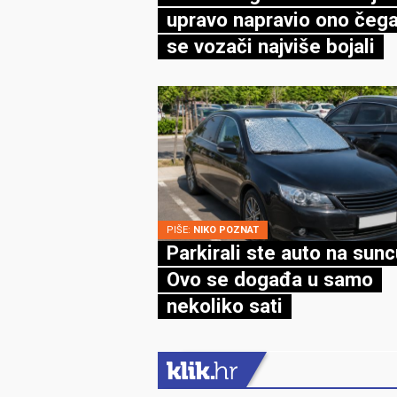
upravo napravio ono čega
se vozači najviše bojali
PIŠE:
NIKO POZNAT
Parkirali ste auto na sun
Ovo se događa u samo
nekoliko sati