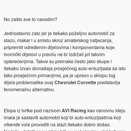
No zašto sve to navodim?
Jednostavno zato jer je itekako poželjno automobil za
stazu, makar i u smislu skroz amaterskog natjecanja,
pripremiti određenim dijelovima i komponentama koje
tvornički dijelovi u pravilu ne bi izdržali pri takvim
opterećenjima. Takve su preinake često jako skupe i
itekako izvan domašaja prosječnog auto-entuzijasta sa isto
tako prosječnim primanjima, pa je upravo u sklopu tog
dijela problematike ovaj
Chevrolet Corvette
predstavlja
fenomenalnu alternativu.
Ekipa iz tvrtke pod nazivom
AVI Racing
kao osnovnu ideju
imala je sastaviti automobil koji bi auto-entuzijastima koji
vikende vole provoditi na stazi itekako dobro došao.