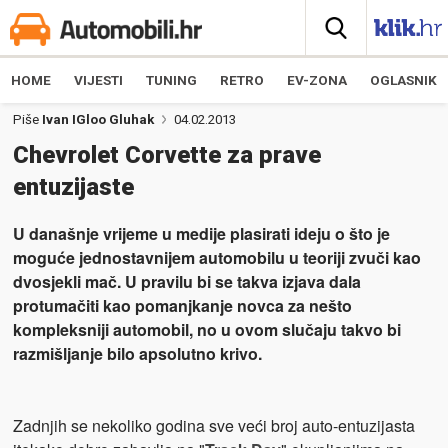
HOME
VIJESTI
TUNING
RETRO
EV-ZONA
OGLASNIK
Piše
Ivan IGloo Gluhak
04.02.2013
Chevrolet Corvette za prave
entuzijaste
U današnje vrijeme u medije plasirati ideju o što je
moguće jednostavnijem automobilu u teoriji zvuči kao
dvosjekli mač. U pravilu bi se takva izjava dala
protumačiti kao pomanjkanje novca za nešto
kompleksniji automobil, no u ovom slučaju takvo bi
razmišljanje bilo apsolutno krivo.
Zadnjih se nekoliko godina sve veći broj auto-entuzijasta