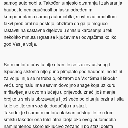
samog automobila. Također, umjesto otvaranja i zatvaranja
haube, te nemogućnosti prilaska određenim
komponentama samog automobila, s ovim automobilom
takvi problemi ne postoje, obzirom da ga je moguće
rastaviti na sastavne dijelove u smislu karoserije u tek
nekoliko minuta i igrati se ključevima i odvijačima koliko
god Vas je volja.
Sam motor u pravilu nije diran, te se izuzev usisnog i
ispušnog sistema nije puno pimplalo pod haubom, no istini
za volju, nije se ni trebalo, obzirom da V8 "
Small Block
"
već u originalu ima sasvim dovoljno snage koja uz kuru
mršavljenja u ovom slučaju u prijevodu znači još manje
brojke u smislu ubrzavanja i još veće po pitanju brzina i sila
koje se tijekom vožnje događaju na stazi.
Također je i samom motoru olakšan pristup, te je u tom
smislu također ona inicijalna ideja oko ovog automobila
namijenjenog skoro isključivo zezanciji po stazi doista