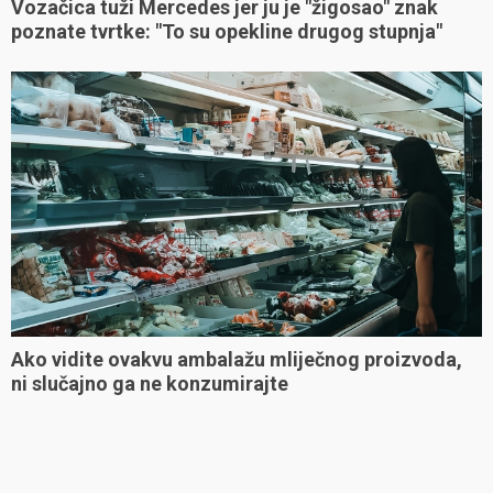
Vozačica tuži Mercedes jer ju je "žigosao" znak
poznate tvrtke: "To su opekline drugog stupnja"
Ako vidite ovakvu ambalažu mliječnog proizvoda,
ni slučajno ga ne konzumirajte