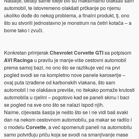
Nadalje, detalji same ideje bili su maksimalno olakšati sam
automobil, te istovremeno olakšati prčkanje po njemu
ukoliko dođe do nekog problema, a finalni produkt, tj. ono
što su stvorili jednostavno je monstrum na četiri kotača – a
bome tako i zvuči.
Konkretan primjerak
Chevrolet Corvette GTI
sa potpisom
AVI Racinga
u pravilu je manje-više cestovni automobil
prema samoj bazi, no ono što se razlikuje već na prvi
pogled svodi se na kompletno nove panele karoserije –
ovaj puta izrađene od karbonskih vlakana, što sam
automobil i ne olakšava previše, no itekako pomaže krutosti
automobila u cjelini – pogotovo kad se paneli skinu i baci
se pogled na sve ono što se nalazi ispod njih.
Naime, cijevasta šasija je nešto što se i ne vidi baš svaki
dan na nekom cestovnom automobilu, pa makar se radilo i
o modelu
Corvette
, a već spomenuti paneli na automobilu
samo potvrđuju priču koja se svodi na smanjivanje mase