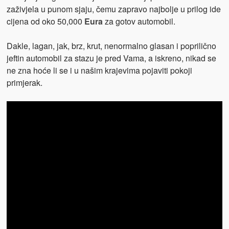
zaživjela u punom sjaju, čemu zapravo najbolje u prilog ide
cijena od oko 50,000
Eura
za gotov automobil.
Dakle, lagan, jak, brz, krut, nenormalno glasan i poprilično
jeftin automobil za stazu je pred Vama, a iskreno, nikad se
ne zna hoće li se i u našim krajevima pojaviti pokoji
primjerak.