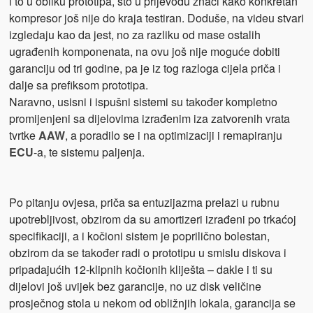
i to u obliku prototipa, što u prijevodu znači kako konkretan
kompresor još nije do kraja testiran. Doduše, na videu stvari
izgledaju kao da jest, no za razliku od mase ostalih
ugrađenih komponenata, na ovu još nije moguće dobiti
garanciju od tri godine, pa je iz tog razloga cijela priča i
dalje sa prefiksom prototipa.
Naravno, usisni i ispušni sistemi su također kompletno
promijenjeni sa dijelovima izrađenim iza zatvorenih vrata
tvrtke
AAW
, a poradilo se i na optimizaciji i remapiranju
ECU
-a, te sistemu paljenja.
Po pitanju ovjesa, priča sa entuzijazma prelazi u rubnu
upotrebljivost, obzirom da su amortizeri izrađeni po trkaćoj
specifikaciji, a i kočioni sistem je poprilično bolestan,
obzirom da se također radi o prototipu u smislu diskova i
pripadajućih 12-klipnih kočionih kliješta – dakle i ti su
dijelovi još uvijek bez garancije, no uz disk veličine
prosječnog stola u nekom od obližnjih lokala, garancija se