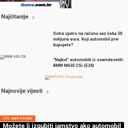
Najčitanije
Sutra ujutro na računu vas čeka 50
milijuna eura. Koji automobil prvi
kupujete?
“Najkul” automobili iz osamdesetih:
BMW M635 CSi (E24)
Najnovije vijesti
PIŠE:
NIKO POZNAT
Možete li izgubiti jamstvo ako automobil