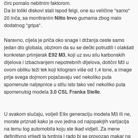
čini pomalo nebitnim faktorom.
Da bi toliki diskovi stali ispod felgi, one su veličine "samo"
20 inča, sa montiranim
Nitto Invo
gumama zbog malo
dodatnog "gripa".
Naravno, cijela je priča oko snage i držanja ceste samo
jedan dio globala, obzirom da su se dečki potrudili i olakšati
konkretan primjerak
E92 M3
, koji uz svu silu karbonskih
dijelova i izbacivanjem nepotrebnih dijelova, dotični M3 u
ovom obliku teži tek koji kilogram više od 1,4 tone, a image
prije svega dojmom pojačavaju već nekoliko puta
spomenute naljepnice u stilu isto tako već nekoliko puta
spomenutog modela
3.0 CSL Franka Stelle
.
U svakom slučaju, voljeli E9x generaciju modela M3 ili ne,
morate priznati kako je ovo jedna od najopakijih varijacija
na temu tog automobila koju ste ikad vidjeli. Za mene
definitivno vrijedi ta tvrdnja i rado bi se provozao makar na