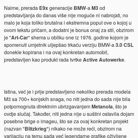
Naime, prerada
E9x
generacije
BMW
-a
M3
od
predstavljanja do danas više nije moguće ni nabrojati, no
malo je koja toliko brutalna i ekstremna poput ove o kojoj u
ovom tekstu pričam, a dodatni je bonus onaj za stil, obzirom
je "
Art-Car
" shema u obliku one iz 1976. godine kojom je
spomenuti umjetnik uljepšao trkaću verziju BMW-a
3.0 CSL
donekle kopirana i na ovaj konkretan automobil,
predstavljen kao produkt rada tvrtke
Active Autowerke
.
Istina, već je i prije predstavljeno nekoliko prerada modela
M3 sa 700+ konjskih snaga, no niti jedna do sada nije bila
potpomognuta direktnim ubrizgavanjem
Metanola
, što je
ovdje slučaj. Također, niti jedna nije u suštini ostavila dojam
posebne brige o imageu, što se za ovaj konkretan projekt
(nazvan "
Blitzkrieg
") nikako ne može reći, obzirom na
varijaciju na temu sada već legendarne grafike oživljene