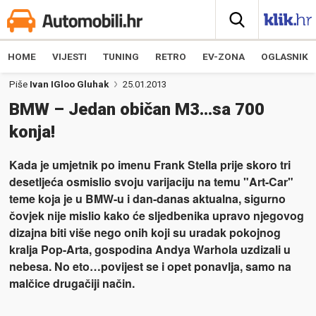
HOME
VIJESTI
TUNING
RETRO
EV-ZONA
OGLASNIK
Piše
Ivan IGloo Gluhak
25.01.2013
BMW – Jedan običan M3…sa 700
konja!
Kada je umjetnik po imenu Frank Stella prije skoro tri
desetljeća osmislio svoju varijaciju na temu "Art-Car"
teme koja je u BMW-u i dan-danas aktualna, sigurno
čovjek nije mislio kako će sljedbenika upravo njegovog
dizajna biti više nego onih koji su uradak pokojnog
kralja Pop-Arta, gospodina Andya Warhola uzdizali u
nebesa. No eto…povijest se i opet ponavlja, samo na
malčice drugačiji način.