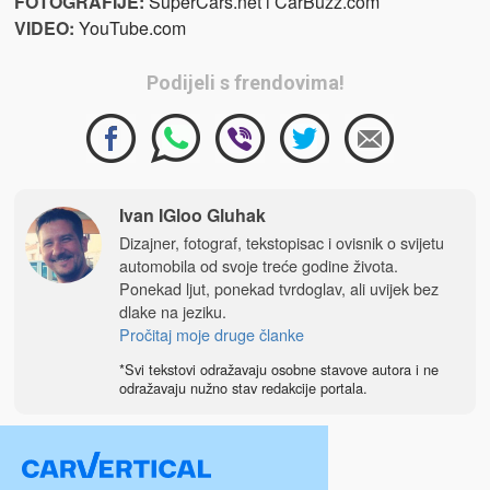
FOTOGRAFIJE
:
SuperCars.net i CarBuzz.com
VIDEO
:
YouTube.com
Podijeli s frendovima!
Ivan IGloo Gluhak
Dizajner, fotograf, tekstopisac i ovisnik o svijetu
automobila od svoje treće godine života.
Ponekad ljut, ponekad tvrdoglav, ali uvijek bez
dlake na jeziku.
Pročitaj moje druge članke
*Svi tekstovi odražavaju osobne stavove autora i ne
odražavaju nužno stav redakcije portala.