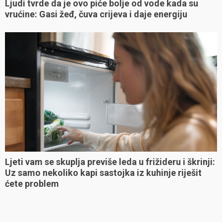
Ljudi tvrde da je ovo piće bolje od vode kada su
vrućine: Gasi žeđ, čuva crijeva i daje energiju
Ljeti vam se skuplja previše leda u frižideru i škrinji:
Uz samo nekoliko kapi sastojka iz kuhinje riješit
ćete problem