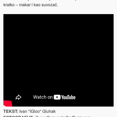
kratko – makar i kao suvozač.
TEKST:
Ivan "IGloo" Gluhak