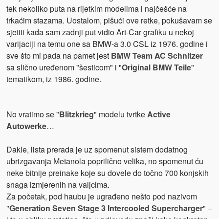
tek nekoliko puta na rijetkim modelima i najčešće na
trkaćim stazama. Uostalom, pišući ove retke, pokušavam se
sjetiti kada sam zadnji put vidio Art-Car grafiku u nekoj
varijaciji na temu one sa BMW-a 3.0 CSL iz 1976. godine i
sve što mi pada na pamet jest
BMW Team AC Schnitzer
sa slično uređenom "šesticom" i "
Original BMW Teile
"
tematikom, iz 1986. godine.
No vratimo se "
Blitzkrieg
" modelu tvrtke
Active
Autowerke
…
Dakle, lista prerada je uz spomenut sistem dodatnog
ubrizgavanja Metanola poprilično velika, no spomenut ću
neke bitnije preinake koje su dovele do točno 700 konjskih
snaga izmjerenih na valjcima.
Za početak, pod haubu je ugrađeno nešto pod nazivom
"
Generation Seven Stage 3 Intercooled Supercharger
" –