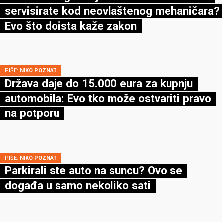
servisirate kod neovlaštenog mehaničara?
Evo što doista kaže zakon
PIŠE:
NIKO POZNAT
Država daje do 15.000 eura za kupnju
automobila: Evo tko može ostvariti pravo
na potporu
PIŠE:
NIKO POZNAT
Parkirali ste auto na suncu? Ovo se
događa u samo nekoliko sati