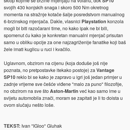
sklop kojime se brzine mijenjaju na volanu, dok
SP10
svojih 430 konjskih snaga i skoro 500 Nm okretnog
momenta na stražnje kotače šalje posredstvom manualnog
6-brzinskog mjenjača. Dakle, vlasnici
Playstation
konzola
mogli bi biti razočarani time, no kako ipak ne bi bili,
spomenut ću kako je konkretan manualni mjenjač prisutan
samo u obliku opcije za one najzagriženije fanatike koji baš
žele imati kuglicu u ruci i kvačilo.
Uglavnom, obzirom na cijenu (koja doduše još nije
poznata, no pretpostavke itekako postoje) za
Vantage
SP10
reklo bi se kako je zapravo u igri još jedan primjer u
zadnje vrijeme sve češće viđene "malo za puno" filozofije,
no obzirom na sve što
Aston-Martin
već kao samo ime u
svijetu automobila znači, moram se zapitati je li to doista u
ovom slučaju nešto loše.
TEKST:
Ivan "IGloo" Gluhak