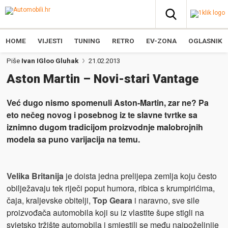
HOME
VIJESTI
TUNING
RETRO
EV-ZONA
OGLASNIK
Piše
Ivan IGloo Gluhak
21.02.2013
Aston Martin – Novi-stari Vantage
Već dugo nismo spomenuli Aston-Martin, zar ne? Pa
eto nečeg novog i posebnog iz te slavne tvrtke sa
iznimno dugom tradicijom proizvodnje malobrojnih
modela sa puno varijacija na temu.
Velika Britanija
je doista jedna prelijepa zemlja koju često
obilježavaju tek riječi poput humora, ribica s krumpirićima,
čaja, kraljevske obitelji,
Top Geara
i naravno, sve sile
proizvođača automobila koji su iz vlastite šupe stigli na
svjetsko tržište automobila i smjestili se među najpoželjnije