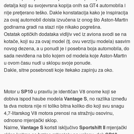
detalja koji su svojevrsna kopija onih sa GT4 automobila i
nije pretjerano teško. Dakle konstatacija kako je inspiracija
za ovaj automobil doista izvučena iz onog što Aston-Martin
godinama gradi na stazi nije nikako pogrešna.
Ostatak optičkih dodataka vidljiv već iz aviona svodi se na
kotače, koji su za ovaj model (tj. ovu verziju modela) sasvim
novog dezena, a u ponudi je i posebna boja automobila, do
sada neviđena na bilo kojem od modela koje Aston-Martin
u ovom času nudi u sklopu svoje ponude.
Dakle, sitne posebnosti koje itekako zapinju za oko.
Motor u
SP10
u pravilu je identičan V8 onome koji se
dobiva ispod haube modela
Vantage S
, no razlika između
ta dva motora nije ni toliko bitna koliko dio koji svu snagu
4,7-litarskog V8 motora prenosi na stražnju osovinu,
odnosno mjenjački sklop.
Naime,
Vantage S
koristi isključivo
Sportshift II
mjenjački