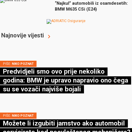
“Najkul” automobili iz osamdesetih:
BMW M635 CSi (E24)
Najnovije vijesti
PIŠE:
NIKO POZNAT
Predvidjeli smo ovo prije nekoliko
godina: BMW je upravo napravio ono čega
su se vozači najviše bojali
PIŠE:
NIKO POZNAT
Možete li izgubiti jamstvo ako automobil
servisirate kod neovlaštenog mehaničara?