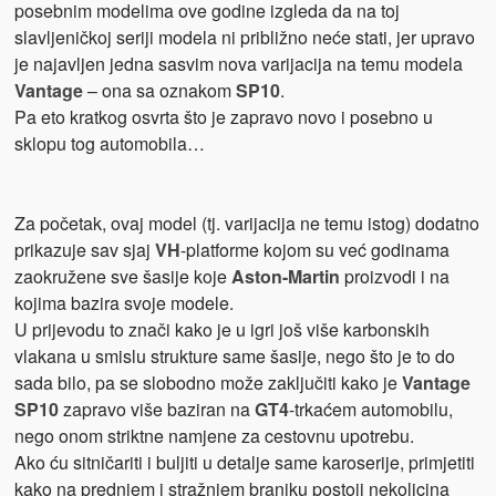
posebnim modelima ove godine izgleda da na toj
slavljeničkoj seriji modela ni približno neće stati, jer upravo
je najavljen jedna sasvim nova varijacija na temu modela
Vantage
– ona sa oznakom
SP10
.
Pa eto kratkog osvrta što je zapravo novo i posebno u
sklopu tog automobila…
Za početak, ovaj model (tj. varijacija ne temu istog) dodatno
prikazuje sav sjaj
VH
-platforme kojom su već godinama
zaokružene sve šasije koje
Aston-Martin
proizvodi i na
kojima bazira svoje modele.
U prijevodu to znači kako je u igri još više karbonskih
vlakana u smislu strukture same šasije, nego što je to do
sada bilo, pa se slobodno može zaključiti kako je
Vantage
SP10
zapravo više baziran na
GT4
-trkaćem automobilu,
nego onom striktne namjene za cestovnu upotrebu.
Ako ću sitničariti i buljiti u detalje same karoserije, primjetiti
kako na prednjem i stražnjem braniku postoji nekolicina