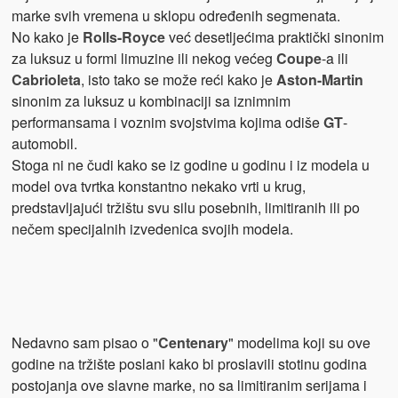
marke svih vremena u sklopu određenih segmenata.
No kako je
Rolls-Royce
već desetljećima praktički sinonim
za luksuz u formi limuzine ili nekog većeg
Coupe
-a ili
Cabrioleta
, isto tako se može reći kako je
Aston-Martin
sinonim za luksuz u kombinaciji sa iznimnim
performansama i voznim svojstvima kojima odiše
GT
-
automobil.
Stoga ni ne čudi kako se iz godine u godinu i iz modela u
model ova tvrtka konstantno nekako vrti u krug,
predstavljajući tržištu svu silu posebnih, limitiranih ili po
nečem specijalnih izvedenica svojih modela.
Nedavno sam pisao o "
Centenary
" modelima koji su ove
godine na tržište poslani kako bi proslavili stotinu godina
postojanja ove slavne marke, no sa limitiranim serijama i