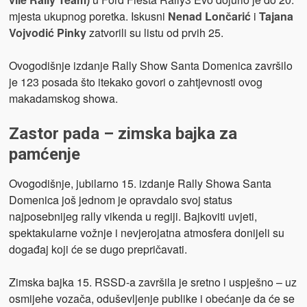
mjesta ukupnog poretka. Iskusni
Nenad Lončarić
i
Tajana
Vojvodić Pinky
zatvorili su listu od prvih 25.
Ovogodišnje izdanje Rally Show Santa Domenica završilo
je 123 posada što itekako govori o zahtjevnosti ovog
makadamskog showa.
Zastor pada – zimska bajka za
pamćenje
Ovogodišnje, jubilarno 15. izdanje Rally Showa Santa
Domenica još jednom je opravdalo svoj status
najposebnijeg rally vikenda u regiji. Bajkoviti uvjeti,
spektakularne vožnje i nevjerojatna atmosfera donijeli su
događaj koji će se dugo prepričavati.
Zimska bajka 15. RSSD-a završila je sretno i uspješno – uz
osmijehe vozača, oduševljenje publike i obećanje da će se