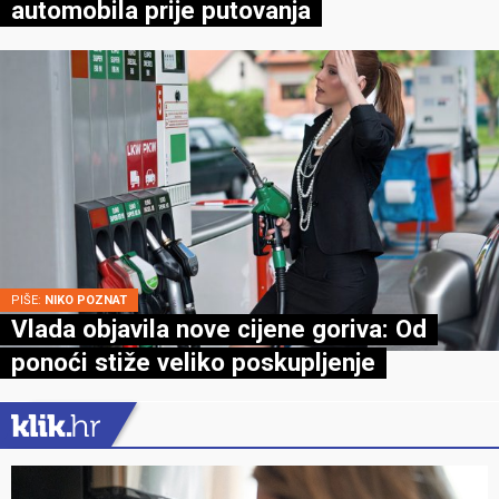
automobila prije putovanja
PIŠE:
NIKO POZNAT
Vlada objavila nove cijene goriva: Od
ponoći stiže veliko poskupljenje