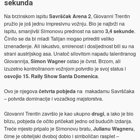
sekunda
Na brzinskom ispitu
Savrščak Arena 2
, Giovanni Trentin
pružio je još jednu impresivnu vožnju. Bio je najbrži na
ispitu, smanjivši Simonovu prednost na samo
3,4 sekunde
.
Činilo se da bi mladi Talijan mogao prirediti veliko
iznenađenje. Ali iskustvo, smirenost i dosljednost bili su na
strani austrijskog asa. Unatoč silovitom napadu talentiranog
Giovannija,
Simon Wagner
ostao je čvrst. Brzom, ali
izuzetno kontroliranom vožnjom potvrdio je svoj status i
osvojio 15. Rally Show Santa Domenica
.
Ovo je njegova
četvrta pobjeda
na makadamu Savrščaka
– potvrda dominacije i vozačkog majstorstva.
Giovanni Trentin završio je kao ukupno
drugi
, a iako je bio
blizu, pobjeda će očito pričekati jedno od budućih izdanja.
Treće mjesto pripalo je Simonovu bratu,
Julianu Wagneru
,
čime je obiteljski dvoboj dobio i simboličan rasplet –