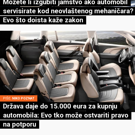
Možete li izgubiti jamstvo ako automobil
servisirate kod neovlaštenog mehaničara?
Evo što doista kaže zakon
PIŠE:
NIKO POZNAT
Država daje do 15.000 eura za kupnju
automobila: Evo tko može ostvariti pravo
na potporu