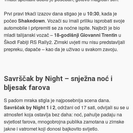
Prvi pravi trkaći izazov dana stigao je u
10:30
, kada je
počeo
Shakedown
. Vozači su imali priliku isprobati svoje
automobile i pripremiti se za noćne ispite. Najbrži je bio
mladi talijanski vozač –
18-godišnji Giovanni Trentin
u
Škodi Fabiji RS Rally2. Zimski uvjeti mu nisu predstavljali
prepreku, dapače – kao da je uživao u svakom zavoju.
Savrščak by Night – snježna noć i
bljesak farova
S padom mraka stigla je najposebnija scena dana.
Savrščak by Night 1 i 2
, održani od 17 sati, odvijali su se u
atmosferi koja ostavlja bez daha: noć, pahulje padaju na
svjetlost farova, mnogobrojna publika zamotana u zimske
jakne i vatromet koji donosi bajkovito svijetlo.