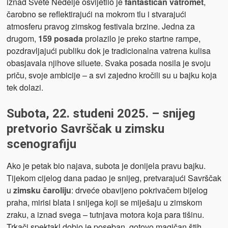
iznad Svete Nedelje osvijetlio je
fantastičan vatromet
,
čarobno se reflektirajući na mokrom tlu i stvarajući
atmosferu pravog zimskog festivala brzine. Jedna za
drugom,
159 posada
prolazilo je preko startne rampe,
pozdravljajući publiku dok je tradicionalna vatrena kulisa
obasjavala njihove siluete. Svaka posada nosila je svoju
priču, svoje ambicije – a svi zajedno kročili su u bajku koja
tek dolazi.
Subota, 22. studeni 2025. – snijeg
pretvorio Savrščak u zimsku
scenografiju
Ako je petak bio najava, subota je donijela pravu bajku.
Tijekom cijelog dana padao je snijeg, pretvarajući Savrščak
u
zimsku čaroliju
: drveće obavijeno pokrivačem bijelog
praha, mirisi blata i snijega koji se miješaju u zimskom
zraku, a iznad svega – tutnjava motora koja para tišinu.
Trkači spektakl dobio je poseban, gotovo magičan štih.