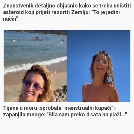
Znanstvenik detaljno objasnio kako se treba uništiti
asteroid koji prijeti razoriti Zemlju: "To je jedini
način"
Tijana u moru isprobala "menstrualni kupaći" i
zapanjila mnoge: "Bila sam preko 4 sata na plaži..."