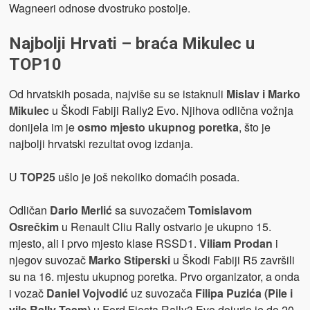
Wagneeri odnose dvostruko postolje.
Najbolji Hrvati – braća Mikulec u
TOP10
Od hrvatskih posada, najviše su se istaknuli
Mislav i Marko
Mikulec
u Škodi Fabiji Rally2 Evo. Njihova odlična vožnja
donijela im je
osmo mjesto ukupnog poretka
, što je
najbolji hrvatski rezultat ovog izdanja.
U
TOP25
ušlo je još nekoliko domaćih posada.
Odličan
Dario Merlić
sa suvozačem
Tomislavom
Osrečkim
u Renault Cliu Rally ostvario je ukupno 15.
mjesto, ali i prvo mjesto klase RSSD1.
Viliam Prodan
i
njegov suvozač
Marko Stiperski
u Škodi Fabiji R5 završili
su na 16. mjestu ukupnog poretka. Prvo organizator, a onda
i vozač
Daniel Vojvodić
uz suvozača
Filipa Puzića (Pile i
vile Rally Team)
u Ford Fiesta Rally3 Evo dojurio je do 20.