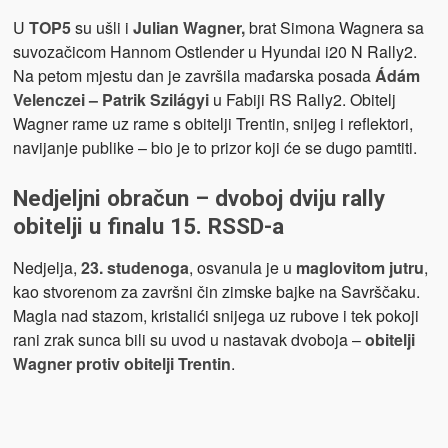
U
TOP5
su ušli i
Julian Wagner,
brat Simona Wagnera sa
suvozačicom Hannom Ostlender u Hyundai i20 N Rally2.
Na petom mjestu dan je završila mađarska posada
Ádám
Velenczei – Patrik Szilágyi
u Fabiji RS Rally2. Obitelj
Wagner rame uz rame s obitelji Trentin, snijeg i reflektori,
navijanje publike – bio je to prizor koji će se dugo pamtiti.
Nedjeljni obračun – dvoboj dviju rally
obitelji u finalu 15. RSSD-a
Nedjelja,
23. studenoga
, osvanula je u
maglovitom jutru
,
kao stvorenom za završni čin zimske bajke na Savrščaku.
Magla nad stazom, kristalići snijega uz rubove i tek pokoji
rani zrak sunca bili su uvod u nastavak dvoboja –
obitelji
Wagner protiv obitelji Trentin
.