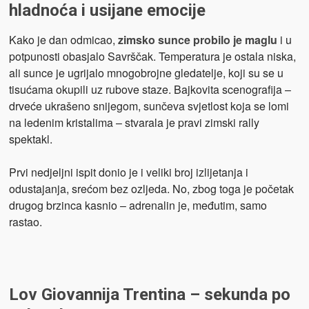
hladnoća i usijane emocije
Kako je dan odmicao,
zimsko sunce probilo je maglu
i u
potpunosti obasjalo Savrščak. Temperatura je ostala niska,
ali sunce je ugrijalo mnogobrojne gledatelje, koji su se u
tisućama okupili uz rubove staze. Bajkovita scenografija –
drveće ukrašeno snijegom, sunčeva svjetlost koja se lomi
na ledenim kristalima – stvarala je pravi zimski rally
spektakl.
Prvi nedjeljni ispit donio je i veliki broj izlijetanja i
odustajanja, srećom bez ozljeda. No, zbog toga je početak
drugog brzinca kasnio – adrenalin je, međutim, samo
rastao.
Lov Giovannija Trentina – sekunda po