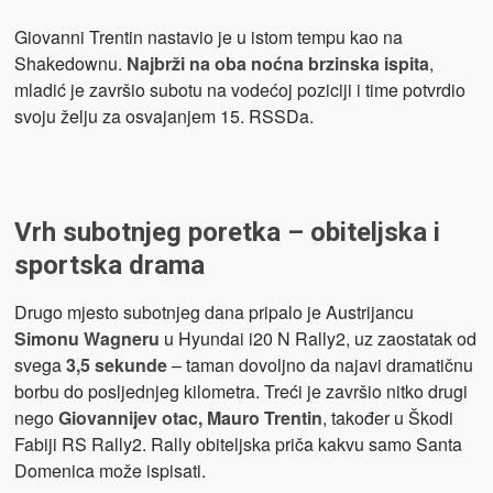
Giovanni Trentin nastavio je u istom tempu kao na
Shakedownu.
Najbrži na oba noćna brzinska ispita
,
mladić je završio subotu na vodećoj poziciji i time potvrdio
svoju želju za osvajanjem 15. RSSDa.
Vrh subotnjeg poretka – obiteljska i
sportska drama
Drugo mjesto subotnjeg dana pripalo je Austrijancu
Simonu Wagneru
u Hyundai i20 N Rally2, uz zaostatak od
svega
3,5 sekunde
– taman dovoljno da najavi dramatičnu
borbu do posljednjeg kilometra. Treći je završio nitko drugi
nego
Giovannijev otac, Mauro Trentin
, također u Škodi
Fabiji RS Rally2. Rally obiteljska priča kakvu samo Santa
Domenica može ispisati.