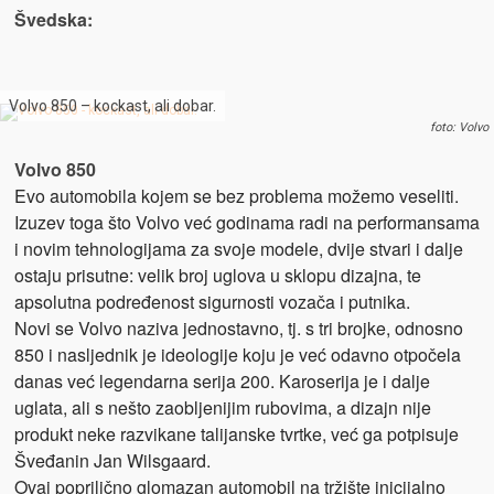
Švedska:
Volvo 850 – kockast, ali dobar.
foto: Volvo
Volvo 850
Evo automobila kojem se bez problema možemo veseliti.
Izuzev toga što Volvo već godinama radi na performansama
i novim tehnologijama za svoje modele, dvije stvari i dalje
ostaju prisutne: velik broj uglova u sklopu dizajna, te
apsolutna podređenost sigurnosti vozača i putnika.
Novi se Volvo naziva jednostavno, tj. s tri brojke, odnosno
850 i nasljednik je ideologije koju je već odavno otpočela
danas već legendarna serija 200. Karoserija je i dalje
uglata, ali s nešto zaobljenijim rubovima, a dizajn nije
produkt neke razvikane talijanske tvrtke, već ga potpisuje
Šveđanin Jan Wilsgaard.
Ovaj poprilično glomazan automobil na tržište inicijalno