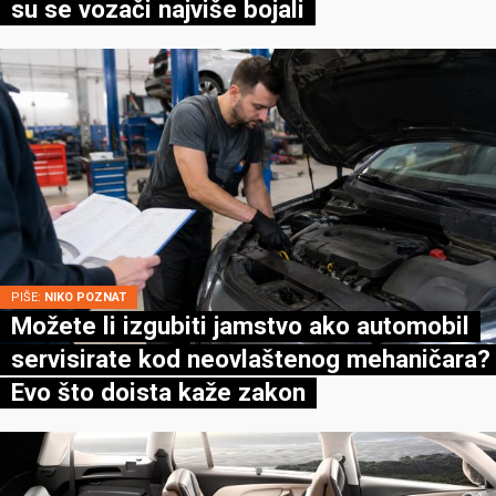
su se vozači najviše bojali
PIŠE:
NIKO POZNAT
Možete li izgubiti jamstvo ako automobil
servisirate kod neovlaštenog mehaničara?
Evo što doista kaže zakon