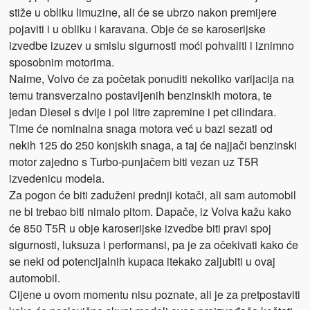
stiže u obliku limuzine, ali će se ubrzo nakon premijere
pojaviti i u obliku i karavana. Obje će se karoserijske
izvedbe izuzev u smislu sigurnosti moći pohvaliti i iznimno
sposobnim motorima.
Naime, Volvo će za početak ponuditi nekoliko varijacija na
temu transverzalno postavljenih benzinskih motora, te
jedan Diesel s dvije i pol litre zapremine i pet cilindara.
Time će nominalna snaga motora već u bazi sezati od
nekih 125 do 250 konjskih snaga, a taj će najjači benzinski
motor zajedno s Turbo-punjačem biti vezan uz T5R
izvedenicu modela.
Za pogon će biti zaduženi prednji kotači, ali sam automobil
ne bi trebao biti nimalo pitom. Dapače, iz Volva kažu kako
će 850 T5R u obje karoserijske izvedbe biti pravi spoj
sigurnosti, luksuza i performansi, pa je za očekivati kako će
se neki od potencijalnih kupaca itekako zaljubiti u ovaj
automobil.
Cijene u ovom momentu nisu poznate, ali je za pretpostaviti