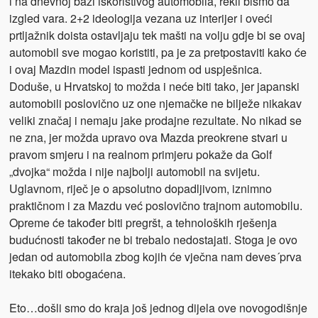
i na dnevnoj bazi iskoristivog automobila, rekli bismo da
izgled vara. 2+2 ideologija vezana uz interijer i oveći
prtljažnik doista ostavljaju tek mašti na volju gdje bi se ovaj
automobil sve mogao koristiti, pa je za pretpostaviti kako će
i ovaj Mazdin model ispasti jednom od uspješnica.
Doduše, u Hrvatskoj to možda i neće biti tako, jer japanski
automobili poslovično uz one njemačke ne bilježe nikakav
veliki značaj i nemaju jake prodajne rezultate. No nikad se
ne zna, jer možda upravo ova Mazda preokrene stvari u
pravom smjeru i na realnom primjeru pokaže da Golf
„dvojka“ možda i nije najbolji automobil na svijetu.
Uglavnom, riječ je o apsolutno dopadljivom, iznimno
praktičnom i za Mazdu već poslovično trajnom automobilu.
Opreme će također biti pregršt, a tehnoloških rješenja
budućnosti također ne bi trebalo nedostajati. Stoga je ovo
jedan od automobila zbog kojih će vječna nam deves´prva
itekako biti obogaćena.
Eto…došli smo do kraja još jednog dijela ove novogodišnje