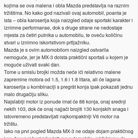
kojima se ova malena i obla Mazda predstavlja na raznim
tržištima. No kako god nazivali ovaj automobil, poanta je
ista – obla karoserija koja naizgled odaje sportski karakter i
iznimne performanse, dok s druge strane ne nedostaje
mjesta za četiri putnika u automobilu, te oveću količinu
stvari u iznimno iskoristivom prtljažniku.
Mazda je s ovim automobilom naizgled ostvarila
nemoguće, jer je MX-3 doista praktični sportaš u kojem je
moguće uživati svaki dan.
Tome u smislu brojki možda neće ići relativno malene
zapremine motora od 1.5, 1.6 i 1.8 litara, ali će lagana
karoserija u kombinaciji s pregršt konja ipak pokazati jednu
malo drugačiju sliku.
Najslabiji motor iz ponude imat će 88 konja, onaj srednji
nekih 103, dok će onaj najjači brojiti 130 konjskih snaga i
istovremeno predstavljati najkompaktniji V6 motor na
tržištu.
Iako na prvi pogled Mazda MX-3 ne odaje dojam praktičnog