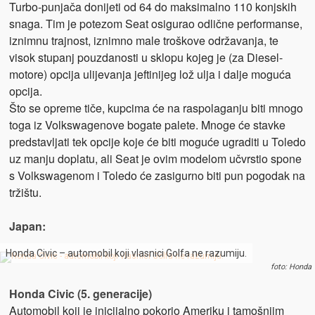
Turbo-punjača donijeti od 64 do maksimalno 110 konjskih
snaga. Tim je potezom Seat osigurao odlične performanse,
iznimnu trajnost, iznimno male troškove održavanja, te
visok stupanj pouzdanosti u sklopu kojeg je (za Diesel-
motore) opcija ulijevanja jeftinijeg lož ulja i dalje moguća
opcija.
Što se opreme tiče, kupcima će na raspolaganju biti mnogo
toga iz Volkswagenove bogate palete. Mnoge će stavke
predstavljati tek opcije koje će biti moguće ugraditi u Toledo
uz manju doplatu, ali Seat je ovim modelom učvrstio spone
s Volkswagenom i Toledo će zasigurno biti pun pogodak na
tržištu.
Japan:
Honda Civic – automobil koji vlasnici Golfa ne razumiju.
foto: Honda
Honda Civic (5. generacije)
Automobil koji je inicijalno pokorio Ameriku i tamošnjim