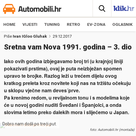
HOME
VIJESTI
TUNING
RETRO
EV-ZONA
OGLASNIK
Piše
Ivan IGloo Gluhak
29.12.2017
Sretna vam Nova 1991. godina – 3. dio
Iako ovih godina izbjegavamo broj tri (u krajnjoj liniji
pokazivati prstima), ovaj je puta neizbježan spomen
upravo te brojke. Razlog leži u trećem dijelu ovog
kratkog preleta kroz novitete koji nas na tržištu očekuju
u sklopu vječne nam deves´prve.
Pa krenimo redom, u revijalnom tonu i s modelima koje
će u novoj godini nuditi Šveđani i Španjolci, a onda
slovima letimo preko dalekih mora i slijećemo u Japan.
Dobro nam došli po treći put.
foto: Automobili.hr (montaža)