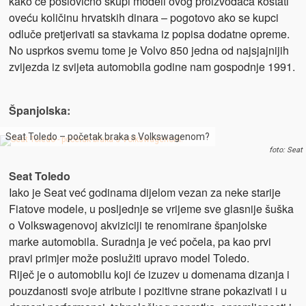
kako će poslovično skupi modeli ovog proizvođača koštati
oveću količinu hrvatskih dinara – pogotovo ako se kupci
odluče pretjerivati sa stavkama iz popisa dodatne opreme.
No usprkos svemu tome je Volvo 850 jedna od najsjajnijih
zvijezda iz svijeta automobila godine nam gospodnje 1991.
Španjolska:
Seat Toledo – početak braka s Volkswagenom?
foto: Seat
Seat Toledo
Iako je Seat već godinama dijelom vezan za neke starije
Fiatove modele, u posljednje se vrijeme sve glasnije šuška
o Volkswagenovoj akviziciji te renomirane španjolske
marke automobila. Suradnja je već počela, pa kao prvi
pravi primjer može poslužiti upravo model Toledo.
Riječ je o automobilu koji će izuzev u domenama dizanja i
pouzdanosti svoje atribute i pozitivne strane pokazivati i u