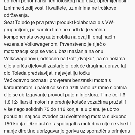
domeni performansi, tehnološkog napretka, opremljenosti i
iznimne štedljivosti i kvalitete, uz minimalne troškove
održavanja.
Seat Toledo je prvi pravi produkt kolaboracije s VW-
grupacijom, pa samim time ne čudi da je većina
komponenata ovog automobila na ovaj ili onaj način
vezana s Volkswagenom. Prvenstveno je riječ o
motorizaciji koja se već u bazi naslanja na onu
Volkswagenovu, odnosno na Golf „dvojku“, pa će nekima
cijela priča djelovati zastarjelo, dok će drugima upravo taj
dio Toleda predstavljati najsvjetliju točku.
Već odavno poznati i provjereni benzinski motori s
karburatorom u paleti će se nalaziti rame uz rame s onima
čije se ubrizgavanje provodi putem injektora. Time će 1,6,
1,8 i 2-litarski motori na prednje kotače vozačima pružati i
više nego solidnih 75 do 116 konja, a u planu je ubrzo
ponuditi i najjaču izvedenicu dvolitrenog motora s ukupno
150 konja. Dizelaši će raspolagati s motorima čije će više ili
manje direktno ubrizgavanje goriva uz sporadičnu primjenu