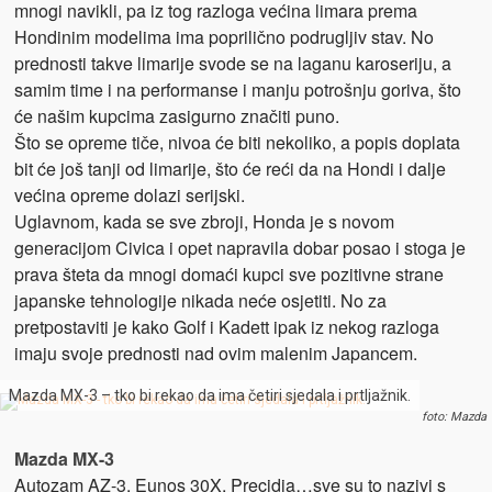
mnogi navikli, pa iz tog razloga većina limara prema
Hondinim modelima ima poprilično podrugljiv stav. No
prednosti takve limarije svode se na laganu karoseriju, a
samim time i na performanse i manju potrošnju goriva, što
će našim kupcima zasigurno značiti puno.
Što se opreme tiče, nivoa će biti nekoliko, a popis doplata
bit će još tanji od limarije, što će reći da na Hondi i dalje
većina opreme dolazi serijski.
Uglavnom, kada se sve zbroji, Honda je s novom
generacijom Civica i opet napravila dobar posao i stoga je
prava šteta da mnogi domaći kupci sve pozitivne strane
japanske tehnologije nikada neće osjetiti. No za
pretpostaviti je kako Golf i Kadett ipak iz nekog razloga
imaju svoje prednosti nad ovim malenim Japancem.
Mazda MX-3 – tko bi rekao da ima četiri sjedala i prtljažnik.
foto: Mazda
Mazda MX-3
Autozam AZ-3, Eunos 30X, Precidia…sve su to nazivi s