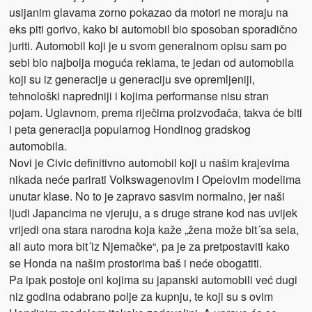
usijanim glavama zorno pokazao da motori ne moraju na
eks piti gorivo, kako bi automobil bio sposoban sporadično
juriti. Automobil koji je u svom generalnom opisu sam po
sebi bio najbolja moguća reklama, te jedan od automobila
koji su iz generacije u generaciju sve opremljeniji,
tehnološki napredniji i kojima performanse nisu stran
pojam. Uglavnom, prema riječima proizvođača, takva će biti
i peta generacija popularnog Hondinog gradskog
automobila.
Novi je Civic definitivno automobil koji u našim krajevima
nikada neće parirati Volkswagenovim i Opelovim modelima
unutar klase. No to je zapravo sasvim normalno, jer naši
ljudi Japancima ne vjeruju, a s druge strane kod nas uvijek
vrijedi ona stara narodna koja kaže „žena može bit´sa sela,
ali auto mora bit´iz Njemačke“, pa je za pretpostaviti kako
se Honda na našim prostorima baš i neće obogatiti.
Pa ipak postoje oni kojima su japanski automobili već dugi
niz godina odabrano polje za kupnju, te koji su s ovim