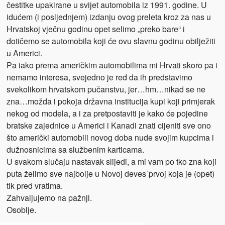
čestitke upakirane u svijet automobila iz 1991. godine. U
idućem (i posljednjem) izdanju ovog preleta kroz za nas u
Hrvatskoj vječnu godinu opet selimo „preko bare“ i
dotičemo se automobila koji će ovu slavnu godinu obilježiti
u Americi.
Pa iako prema američkim automobilima mi Hrvati skoro pa i
nemamo interesa, svejedno je red da ih predstavimo
svekolikom hrvatskom pučanstvu, jer…hm…nikad se ne
zna…možda i pokoja državna institucija kupi koji primjerak
nekog od modela, a i za pretpostaviti je kako će pojedine
bratske zajednice u Americi i Kanadi znati cijeniti sve ono
što američki automobili novog doba nude svojim kupcima i
dužnosnicima sa službenim karticama.
U svakom slučaju nastavak slijedi, a mi vam po tko zna koji
puta želimo sve najbolje u Novoj deves´prvoj koja je (opet)
tik pred vratima.
Zahvaljujemo na pažnji.
Osoblje.