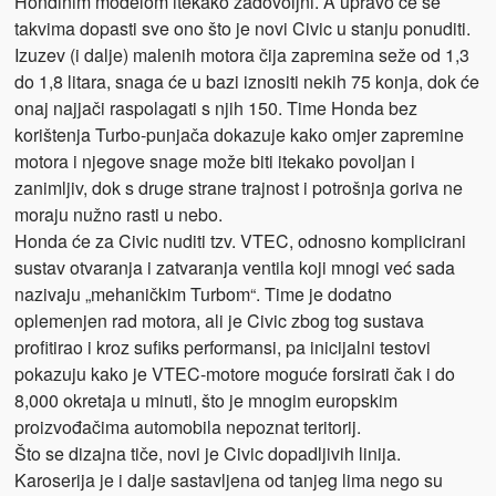
Hondinim modelom itekako zadovoljni. A upravo će se
takvima dopasti sve ono što je novi Civic u stanju ponuditi.
Izuzev (i dalje) malenih motora čija zapremina seže od 1,3
do 1,8 litara, snaga će u bazi iznositi nekih 75 konja, dok će
onaj najjači raspolagati s njih 150. Time Honda bez
korištenja Turbo-punjača dokazuje kako omjer zapremine
motora i njegove snage može biti itekako povoljan i
zanimljiv, dok s druge strane trajnost i potrošnja goriva ne
moraju nužno rasti u nebo.
Honda će za Civic nuditi tzv. VTEC, odnosno komplicirani
sustav otvaranja i zatvaranja ventila koji mnogi već sada
nazivaju „mehaničkim Turbom“. Time je dodatno
oplemenjen rad motora, ali je Civic zbog tog sustava
profitirao i kroz sufiks performansi, pa inicijalni testovi
pokazuju kako je VTEC-motore moguće forsirati čak i do
8,000 okretaja u minuti, što je mnogim europskim
proizvođačima automobila nepoznat teritorij.
Što se dizajna tiče, novi je Civic dopadljivih linija.
Karoserija je i dalje sastavljena od tanjeg lima nego su