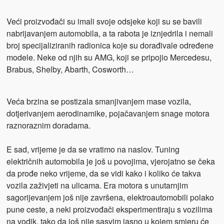
Veći proizvođači su imali svoje odsjeke koji su se bavili
nabrijavanjem automobila, a ta rabota je iznjedrila i nemali
broj specijaliziranih radionica koje su dorađivale određene
modele. Neke od njih su AMG, koji se pripojio Mercedesu,
Brabus, Shelby, Abarth, Cosworth…
Veća brzina se postizala smanjivanjem mase vozila,
dotjerivanjem aerodinamike, pojačavanjem snage motora
raznoraznim doradama.
E sad, vrijeme je da se vratimo na naslov. Tuning
električnih automobila je još u povojima, vjerojatno se čeka
da prođe neko vrijeme, da se vidi kako i koliko će takva
vozila zaživjeti na ulicama. Era motora s unutarnjim
sagorijevanjem još nije završena, elektroautomobili polako
pune ceste, a neki proizvođači eksperimentiraju s vozilima
na vodik, tako da još nije sasvim jasno u kojem smjeru će