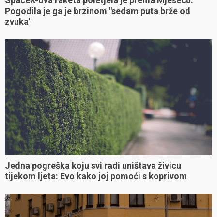
SpaceX-ova raketa poletjela je prema Mjesecu:
Pogodila je ga je brzinom "sedam puta brže od
zvuka"
Jedna pogreška koju svi radi uništava živicu
tijekom ljeta: Evo kako joj pomoći s koprivom