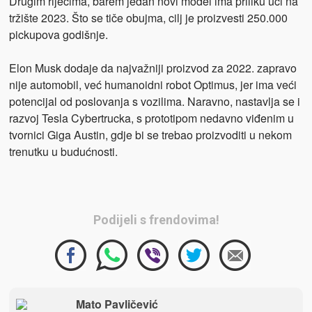
Drugim riječima, barem jedan novi model ima priliku ući na
tržište 2023. Što se tiče obujma, cilj je proizvesti 250.000
pickupova godišnje.
Elon Musk dodaje da najvažniji proizvod za 2022. zapravo
nije automobil, već humanoidni robot Optimus, jer ima veći
potencijal od poslovanja s vozilima. Naravno, nastavlja se i
razvoj Tesla Cybertrucka, s prototipom nedavno viđenim u
tvornici Giga Austin, gdje bi se trebao proizvoditi u nekom
trenutku u budućnosti.
Podijeli s frendovima!
Mato Pavličević