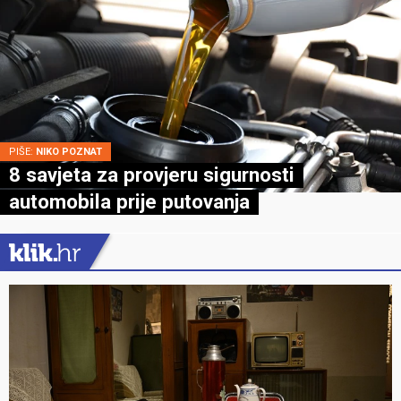
PIŠE:
NIKO POZNAT
8 savjeta za provjeru sigurnosti
automobila prije putovanja