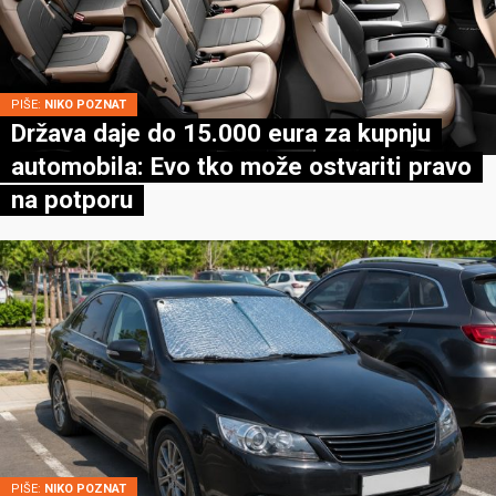
PIŠE:
NIKO POZNAT
Država daje do 15.000 eura za kupnju
automobila: Evo tko može ostvariti pravo
na potporu
PIŠE:
NIKO POZNAT