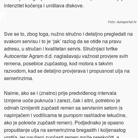
intenzitet kočenja i uništava diskove.
.
Foto: Autoportal.hr
Sve se to, zbog toga, nužno stručno i detaljno pregledati na
svakom servisu i to je ‘jak’ razlog da se otiđe na pravu
adresu, u stručan i kvalitetan servis. Stručnjaci tvrtke
Autocentar Agram d.d. naglašavaju važnost provjere svih
remena, posebice zupčastog, kod motora s takvim
razvodom, kad se detaljno provjerava i propusnost ulja na
semerinzima.
Naime, ako se i (znatno) prije predviđenog intervala
izmjene uoče puknuća i zarezi, čak i sitni, potrebno je
odmah izmijeniti zupčasti remen sa servisnim setom (s
napinjačem i vodilicama te pumpom rashladne tekućine,
ako je pokreće zupčasti remen). Podjednako je opasno
propuštanje ulja na semerinzima bregastih i koljenastog
vratila, jer nauljeni zupčasti remen može preskočiti, a