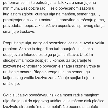
performanse i nižu potrošnju, a rizik kvara smanjuje na
minimum. Bez obzira radi li se o povećanom zazoru u
kuglastom zglobu, curenju ulja na manšeti, semeringu…,
promijenjenom zvuku motora ili nepravilnom trošenju guma,
pravodoban popravak olakšava uspostavu ispravnog stanja
smanjuje troškove.
Propuštanje ulja, naizgled bezazleno, često je uvod u veliki
problem. Ako se to dogodi na turbopunjaču, ulje lako
dospijeva u intercooler, te ga prlja i uništava. U težim
slučajevima može dospjeti u komoru za izgaranje te
izazvati nekontrolirano povećanje snage i brzine vrtnje te
uništenje motora. Blago curenje ulja na semeringu
koljenastog vratila izaziva zamašćenje spojke i njeno
uništenje.
Svi ti slučajevi povećavaju rizik da motor radi s manjkom
ulja, što je put do njegovog uništenja. Istrošene disk pločice
izazivaju struganje ‘metal o metal’, što opasno smanjuje