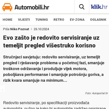
HOME
VIJESTI
TUNING
RETRO
EV-ZONA
OGLASNIK
Piše
Niko Poznat
26.10.2024
Evo zašto je redovito servisiranje uz
temeljit pregled višestruko korisno
Stručnjaci savjetuju: redovito servisiranje, uz temeljit
pregled i rješavanje problema u početnoj fazi, smanjuje
troškove održavanja i produljuje vijek motora,
poboljšava performanse i smanjuje potrošnju goriva, a
rizik kvara smanjuje na minimum…
.
Foto: Autoportal.hr
Redovito servisiranje, po specifikaciji proizvođača
automobila, nužno je kako bi automobile zadržao propisane