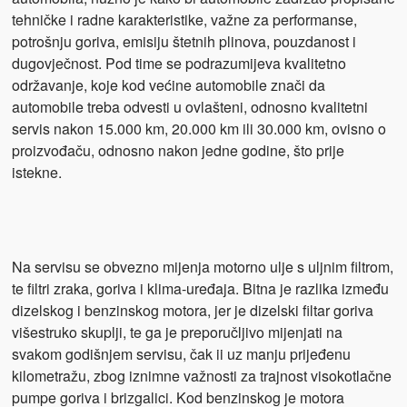
tehničke i radne karakteristike, važne za performanse,
potrošnju goriva, emisiju štetnih plinova, pouzdanost i
dugovječnost. Pod time se podrazumijeva kvalitetno
održavanje, koje kod većine automobile znači da
automobile treba odvesti u ovlašteni, odnosno kvalitetni
servis nakon 15.000 km, 20.000 km ili 30.000 km, ovisno o
proizvođaču, odnosno nakon jedne godine, što prije
istekne.
Na servisu se obvezno mijenja motorno ulje s uljnim filtrom,
te filtri zraka, goriva i klima-uređaja. Bitna je razlika između
dizelskog i benzinskog motora, jer je dizelski filtar goriva
višestruko skuplji, te ga je preporučljivo mijenjati na
svakom godišnjem servisu, čak ii uz manju prijeđenu
kilometražu, zbog iznimne važnosti za trajnost visokotlačne
pumpe goriva i brizgalici. Kod benzinskog je motora