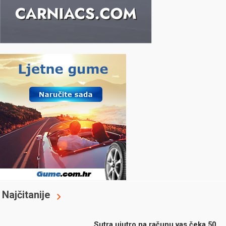
Najčitanije
Sutra ujutro na računu vas čeka 50