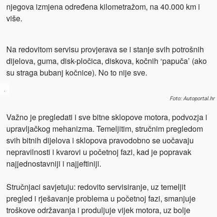
njegova izmjena određena kilometražom, na 40.000 km i
više.
Na redovitom servisu provjerava se i stanje svih potrošnih
dijelova, guma, disk-pločica, diskova, kočnih ‘papuča’ (ako
su straga bubanj kočnice). No to nije sve.
.
Foto: Autoportal.hr
Važno je pregledati i sve bitne sklopove motora, podvozja i
upravljačkog mehanizma. Temeljitim, stručnim pregledom
svih bitnih dijelova i sklopova pravodobno se uočavaju
nepravilnosti i kvarovi u početnoj fazi, kad je popravak
najjednostavniji i najjeftiniji.
Stručnjaci savjetuju: redovito servisiranje, uz temeljit
pregled i rješavanje problema u početnoj fazi, smanjuje
troškove održavanja i produljuje vijek motora, uz bolje