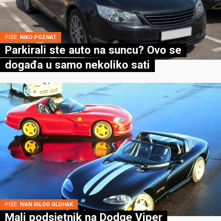
PIŠE:
NIKO POZNAT
Parkirali ste auto na suncu? Ovo se
događa u samo nekoliko sati
PIŠE:
IVAN IGLOO GLUHAK
Mali podsjetnik na Dodge Viper