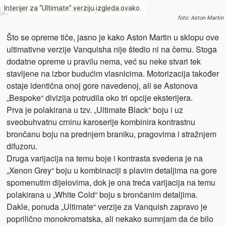
Interijer za “Ultimate” verziju izgleda ovako.
foto: Aston Martin
Što se opreme tiče, jasno je kako Aston Martin u sklopu ove
ultimativne verzije Vanquisha nije štedio ni na čemu. Stoga
dodatne opreme u pravilu nema, već su neke stvari tek
stavljene na izbor budućim vlasnicima. Motorizacija također
ostaje identična onoj gore navedenoj, ali se Astonova
„Bespoke“ divizija potrudila oko tri opcije eksterijera.
Prva je polakirana u tzv. „Ultimate Black“ boju i uz
sveobuhvatnu crninu karoserije kombinira kontrastnu
brončanu boju na prednjem braniku, pragovima i stražnjem
difuzoru.
Druga varijacija na temu boje i kontrasta svedena je na
„Xenon Grey“ boju u kombinaciji s plavim detaljima na gore
spomenutim dijelovima, dok je ona treća varijacija na temu
polakirana u „White Cold“ boju s brončanim detaljima.
Dakle, ponuda „Ultimate“ verzije za Vanquish zapravo je
poprilično monokromatska, ali nekako sumnjam da će bilo