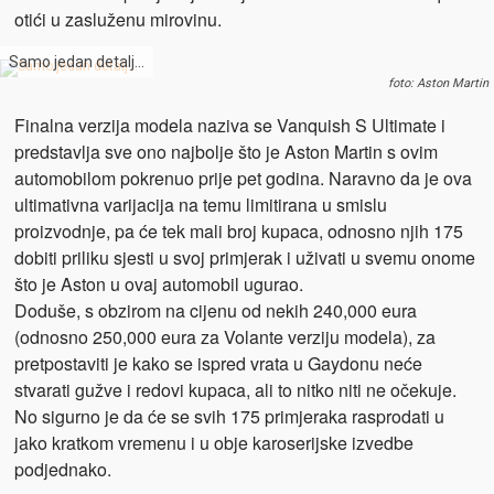
otići u zasluženu mirovinu.
Samo jedan detalj…
foto: Aston Martin
Finalna verzija modela naziva se Vanquish S Ultimate i
predstavlja sve ono najbolje što je Aston Martin s ovim
automobilom pokrenuo prije pet godina. Naravno da je ova
ultimativna varijacija na temu limitirana u smislu
proizvodnje, pa će tek mali broj kupaca, odnosno njih 175
dobiti priliku sjesti u svoj primjerak i uživati u svemu onome
što je Aston u ovaj automobil ugurao.
Doduše, s obzirom na cijenu od nekih 240,000 eura
(odnosno 250,000 eura za Volante verziju modela), za
pretpostaviti je kako se ispred vrata u Gaydonu neće
stvarati gužve i redovi kupaca, ali to nitko niti ne očekuje.
No sigurno je da će se svih 175 primjeraka rasprodati u
jako kratkom vremenu i u obje karoserijske izvedbe
podjednako.