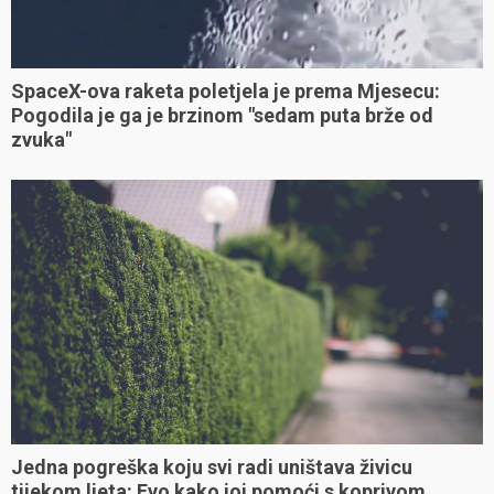
SpaceX-ova raketa poletjela je prema Mjesecu:
Pogodila je ga je brzinom "sedam puta brže od
zvuka"
Jedna pogreška koju svi radi uništava živicu
tijekom ljeta: Evo kako joj pomoći s koprivom