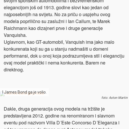
svojim sportskim automobilima i bezvremenskom
elegancijom još od 1913. godine slovi kao jedan od
najposebnijih na svijetu. No za priču o uspjehu ovog
modela poprilično su zaslužni i Ian Callum, te Marek
Raichmann kao dizajneri prve i druge generacije
Vanquisha.
Uglavnom, kao GT-automobil, Vanquish ima jako malo
konkurenata koji su ga u stanju nadmašiti u domeni
performansi, dok u onoj koja podrazumijeva stil i eleganciju
ovaj model praktički i nema konkurenta. Barem ne
direktnog.
I James Bond ga je volio.
foto: Aston Martin
Dakle, druga generacija ovog modela na tržište je
predstavljena 2012. godine na renomiranom i slavnom
eventu pod nazivom Villa D´Este Concorso D´Eleganza i