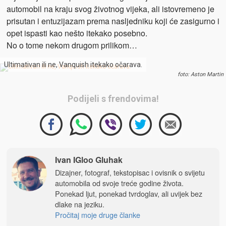
automobil na kraju svog životnog vijeka, ali istovremeno je
prisutan i entuzijazam prema nasljedniku koji će zasigurno i
opet ispasti kao nešto itekako posebno.
No o tome nekom drugom prilikom…
Ultimativan ili ne, Vanquish itekako očarava.
foto: Aston Martin
Podijeli s frendovima!
Ivan IGloo Gluhak
Dizajner, fotograf, tekstopisac i ovisnik o svijetu
automobila od svoje treće godine života.
Ponekad ljut, ponekad tvrdoglav, ali uvijek bez
dlake na jeziku.
Pročitaj moje druge članke