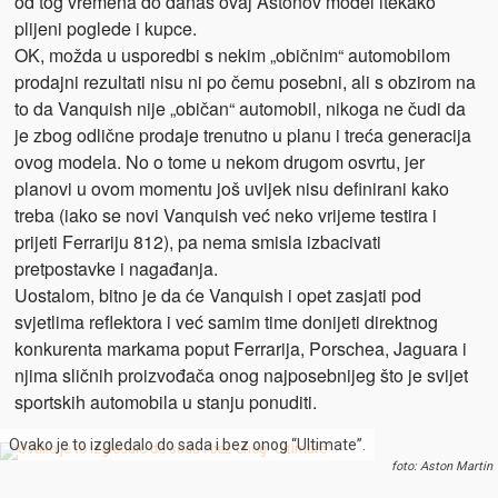
od tog vremena do danas ovaj Astonov model itekako
plijeni poglede i kupce.
OK, možda u usporedbi s nekim „običnim“ automobilom
prodajni rezultati nisu ni po čemu posebni, ali s obzirom na
to da Vanquish nije „običan“ automobil, nikoga ne čudi da
je zbog odlične prodaje trenutno u planu i treća generacija
ovog modela. No o tome u nekom drugom osvrtu, jer
planovi u ovom momentu još uvijek nisu definirani kako
treba (iako se novi Vanquish već neko vrijeme testira i
prijeti Ferrariju 812), pa nema smisla izbacivati
pretpostavke i nagađanja.
Uostalom, bitno je da će Vanquish i opet zasjati pod
svjetlima reflektora i već samim time donijeti direktnog
konkurenta markama poput Ferrarija, Porschea, Jaguara i
njima sličnih proizvođača onog najposebnijeg što je svijet
sportskih automobila u stanju ponuditi.
Ovako je to izgledalo do sada i bez onog “Ultimate”.
foto: Aston Martin