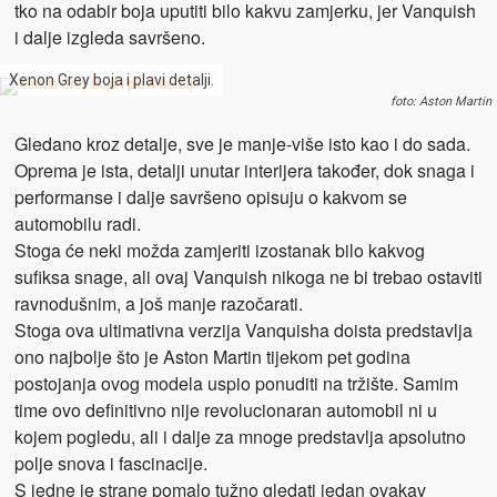
tko na odabir boja uputiti bilo kakvu zamjerku, jer Vanquish
i dalje izgleda savršeno.
Xenon Grey boja i plavi detalji.
foto: Aston Martin
Gledano kroz detalje, sve je manje-više isto kao i do sada.
Oprema je ista, detalji unutar interijera također, dok snaga i
performanse i dalje savršeno opisuju o kakvom se
automobilu radi.
Stoga će neki možda zamjeriti izostanak bilo kakvog
sufiksa snage, ali ovaj Vanquish nikoga ne bi trebao ostaviti
ravnodušnim, a još manje razočarati.
Stoga ova ultimativna verzija Vanquisha doista predstavlja
ono najbolje što je Aston Martin tijekom pet godina
postojanja ovog modela uspio ponuditi na tržište. Samim
time ovo definitivno nije revolucionaran automobil ni u
kojem pogledu, ali i dalje za mnoge predstavlja apsolutno
polje snova i fascinacije.
S jedne je strane pomalo tužno gledati jedan ovakav