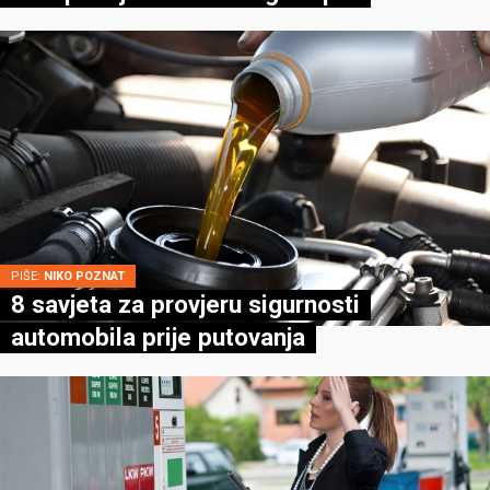
PIŠE:
NIKO POZNAT
8 savjeta za provjeru sigurnosti
automobila prije putovanja