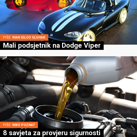
PIŠE:
IVAN IGLOO GLUHAK
Mali podsjetnik na Dodge Viper
PIŠE:
NIKO POZNAT
8 savjeta za provjeru sigurnosti