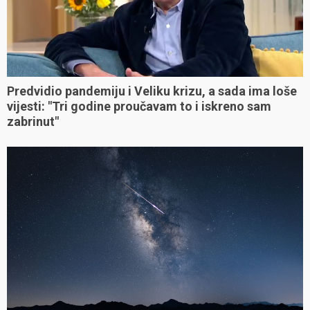
Predvidio pandemiju i Veliku krizu, a sada ima loše
vijesti: "Tri godine proučavam to i iskreno sam
zabrinut"