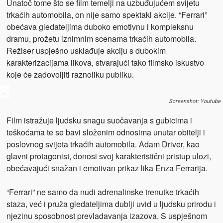
Unatoč tome što se film temelji na uzbuđujućem svijetu
trkaćih automobila, on nije samo spektakl akcije. “Ferrari”
obećava gledateljima duboko emotivnu i kompleksnu
dramu, prožetu iznimnim scenama trkaćih automobila.
Režiser uspješno usklađuje akciju s dubokim
karakterizacijama likova, stvarajući tako filmsko iskustvo
koje će zadovoljiti raznoliku publiku.
.
Screenshot: Youtube
Film istražuje ljudsku snagu suočavanja s gubicima i
teškoćama te se bavi složenim odnosima unutar obitelji i
poslovnog svijeta trkaćih automobila. Adam Driver, kao
glavni protagonist, donosi svoj karakteristični pristup ulozi,
obećavajući snažan i emotivan prikaz lika Enza Ferrarija.
“Ferrari” ne samo da nudi adrenalinske trenutke trkaćih
staza, već i pruža gledateljima dublji uvid u ljudsku prirodu i
njezinu sposobnost prevladavanja izazova. S uspješnom