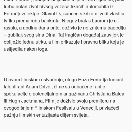
turbulentan život bivšeg vozača trkaćih automobila iz
Ferrarijeve ekipe. Glavni lik, suočen s krizom, vodi vlastitu
tvrtku prema rubu bankrota. Njegov brak s Laurom je u
rasulu, a godinu dana prije, doživio je neizmjernu tragediju
– gubitak svog sina Dina. Taj tragičan događaj zauvijek je
obilježio jednu utrku, a film prikazuje i pravnu bitku koja je
uslijedila nakon toga.
U ovom filmskom ostvarenju, ulogu Enza Ferrarija tumači
talentirani Adam Driver, čime su odbačene ranije
spekulacije o potencijalnom angažmanu Christiana Balea
ili Hugh Jackmana. Film je doživio svoju premijeru na
ovogodišnjem Filmskom Festivalu u Veneciji, privlačeći
pažnju filmskih entuzijasta diljem svijeta.