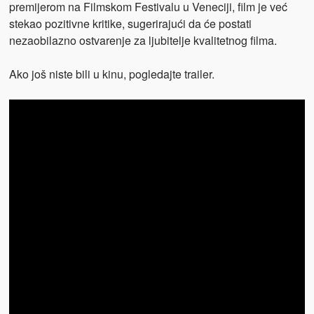
premijerom na Filmskom Festivalu u Veneciji, film je već
stekao pozitivne kritike, sugerirajući da će postati
nezaobilazno ostvarenje za ljubitelje kvalitetnog filma.
Ako još niste bili u kinu, pogledajte trailer.