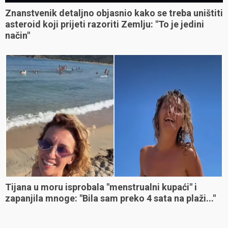
Znanstvenik detaljno objasnio kako se treba uništiti
asteroid koji prijeti razoriti Zemlju: "To je jedini
način"
Tijana u moru isprobala "menstrualni kupaći" i
zapanjila mnoge: "Bila sam preko 4 sata na plaži..."