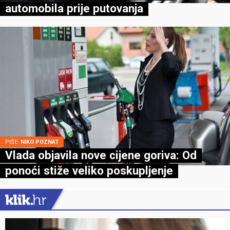
automobila prije putovanja
PIŠE:
NIKO POZNAT
Vlada objavila nove cijene goriva: Od
ponoći stiže veliko poskupljenje