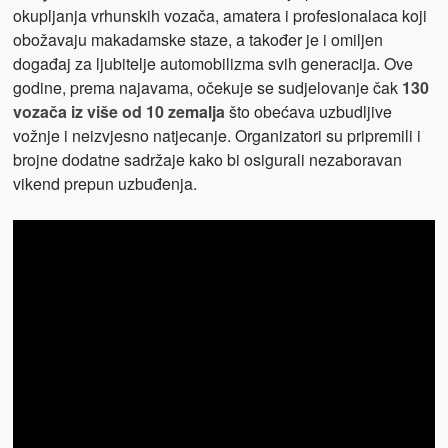
okupljanja vrhunskih vozača, amatera i profesionalaca koji
obožavaju makadamske staze, a također je i omiljen
događaj za ljubitelje automobilizma svih generacija. Ove
godine, prema najavama, očekuje se sudjelovanje čak
130
vozača iz više od 10 zemalja
što obećava uzbudljive
vožnje i neizvjesno natjecanje. Organizatori su pripremili i
brojne dodatne sadržaje kako bi osigurali nezaboravan
vikend prepun uzbuđenja.