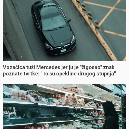
Vozačica tuži Mercedes jer ju je "žigosao" znak
poznate tvrtke: "To su opekline drugog stupnja"