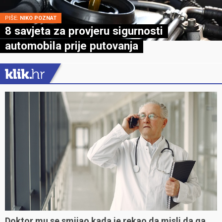
PIŠE:
NIKO POZNAT
8 savjeta za provjeru sigurnosti
automobila prije putovanja
Doktor mu se smijao kada je rekao da misli da ga