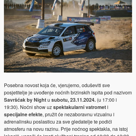
Posebna novost koja će, vjerujemo, oduševiti sve
posjetitelje je uvođenje noćnih brzinskih ispita pod nazivom
Savršćak by Night
u
subotu, 23.11.2024.
(u 17:00 i
19:30). Noćni show uz
spektakularni vatromet
i
specijalne efekte
, pružit će nezaboravnu vizualnu i
adrenalinsku poslasticu za sve gledatelje te podići
atmosferu na novu razinu. Prije noćnog spektakla, na istoj