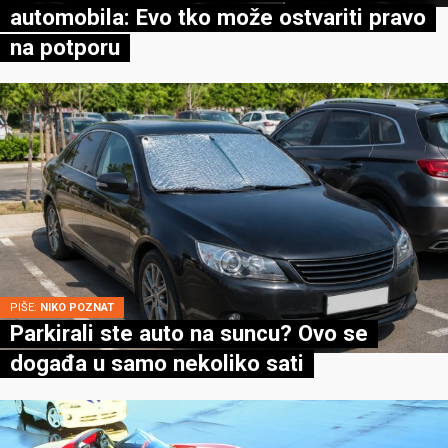
automobila: Evo tko može ostvariti pravo
na potporu
PIŠE:
NIKO POZNAT
Parkirali ste auto na suncu? Ovo se
događa u samo nekoliko sati