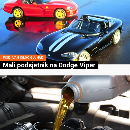
PIŠE:
IVAN IGLOO GLUHAK
Mali podsjetnik na Dodge Viper