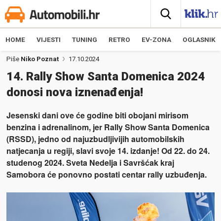
HOME
VIJESTI
TUNING
RETRO
EV-ZONA
OGLASNIK
Piše
Niko Poznat
17.10.2024
14. Rally Show Santa Domenica 2024
donosi nova iznenađenja!
Jesenski dani ove će godine biti obojani mirisom
benzina i adrenalinom, jer Rally Show Santa Domenica
(RSSD), jedno od najuzbudljivijih automobilskih
natjecanja u regiji, slavi svoje 14. izdanje! Od 22. do 24.
studenog 2024. Sveta Nedelja i Savršćak kraj
Samobora će ponovno postati centar rally uzbuđenja.