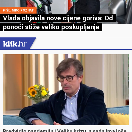
PIŠE:
NIKO POZNAT
Vlada objavila nove cijene goriva: Od
ponoći stiže veliko poskupljenje
Predvidio pandemiju i Veliku krizu, a sada ima loše