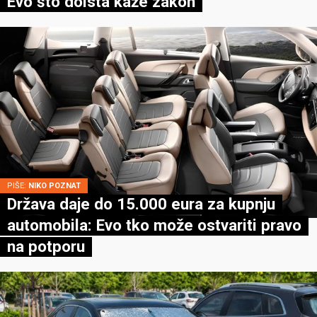
Evo što doista kaže zakon
PIŠE:
NIKO POZNAT
Država daje do 15.000 eura za kupnju
automobila: Evo tko može ostvariti pravo
na potporu