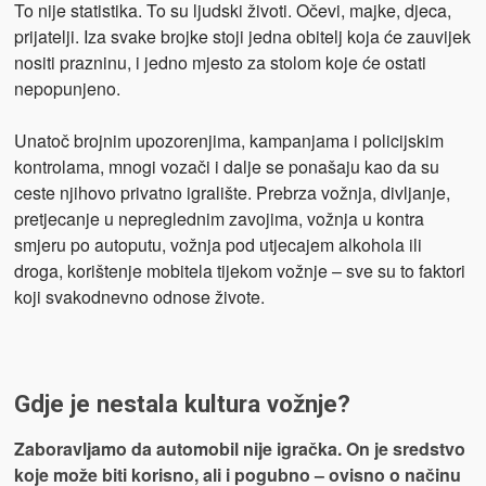
To nije statistika. To su ljudski životi. Očevi, majke, djeca,
prijatelji. Iza svake brojke stoji jedna obitelj koja će zauvijek
nositi prazninu, i jedno mjesto za stolom koje će ostati
nepopunjeno.
Unatoč brojnim upozorenjima, kampanjama i policijskim
kontrolama, mnogi vozači i dalje se ponašaju kao da su
ceste njihovo privatno igralište. Prebrza vožnja, divljanje,
pretjecanje u nepreglednim zavojima, vožnja u kontra
smjeru po autoputu, vožnja pod utjecajem alkohola ili
droga, korištenje mobitela tijekom vožnje – sve su to faktori
koji svakodnevno odnose živote.
Gdje je nestala kultura vožnje?
Zaboravljamo da automobil nije igračka. On je sredstvo
koje može biti korisno, ali i pogubno – ovisno o načinu