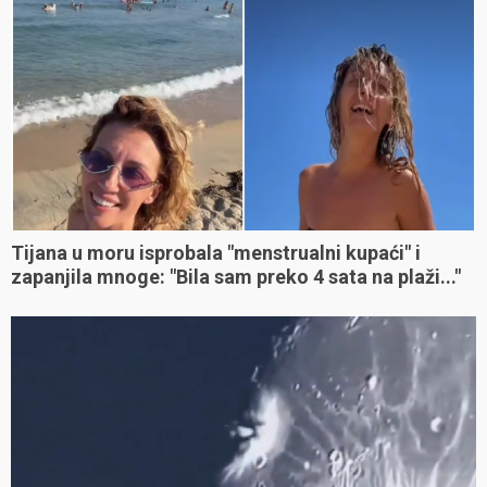
Tijana u moru isprobala "menstrualni kupaći" i
zapanjila mnoge: "Bila sam preko 4 sata na plaži..."