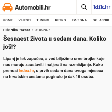
HOME
VIJESTI
TUNING
RETRO
EV-ZONA
OGLASNIK
Piše
Niko Poznat
08.06.2025
Šesnaest života u sedam dana. Koliko
još!?
Lipanj je tek započeo, a već bilježimo crne brojke koje
nas moraju zaustaviti i natjerati na razmišljanje. Kako
prenosi
Index.hr
, u prvih sedam dana ovoga mjeseca
na hrvatskim cestama poginulo je čak 16 osoba.