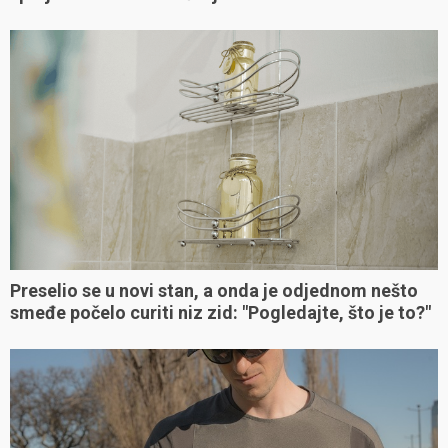
Preselio se u novi stan, a onda je odjednom nešto
smeđe počelo curiti niz zid: "Pogledajte, što je to?"