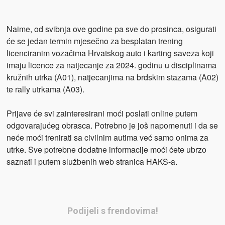
Naime, od svibnja ove godine pa sve do prosinca, osigurati
će se jedan termin mjesečno za besplatan trening
licenciranim vozačima Hrvatskog auto i karting saveza koji
imaju licence za natjecanje za 2024. godinu u disciplinama
kružnih utrka (A01), natjecanjima na brdskim stazama (A02)
te rally utrkama (A03).
Prijave će svi zainteresirani moći poslati online putem
odgovarajućeg obrasca. Potrebno je još napomenuti i da se
neće moći trenirati sa civilnim autima već samo onima za
utrke. Sve potrebne dodatne informacije moći ćete ubrzo
saznati i putem službenih web stranica HAKS-a.
Podijeli s frendovima!