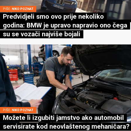
PIŠE:
NIKO POZNAT
Predvidjeli smo ovo prije nekoliko
godina: BMW je upravo napravio ono čega
su se vozači najviše bojali
PIŠE:
NIKO POZNAT
Možete li izgubiti jamstvo ako automobil
servisirate kod neovlaštenog mehaničara?