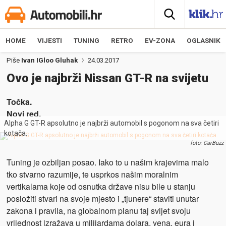
HOME
VIJESTI
TUNING
RETRO
EV-ZONA
OGLASNIK
Piše
Ivan IGloo Gluhak
24.03.2017
Ovo je najbrži Nissan GT-R na svijetu
Točka.
Novi red.
Alpha G GT-R apsolutno je najbrži automobil s pogonom na sva četiri
kotača.
foto: CarBuzz
Tuning je ozbiljan posao. Iako to u našim krajevima malo
tko stvarno razumije, te usprkos našim moralnim
vertikalama koje od osnutka države nisu bile u stanju
posložiti stvari na svoje mjesto i „tjunere“ staviti unutar
zakona i pravila, na globalnom planu taj svijet svoju
vrijednost izražava u milijardama dolara, yena, eura i