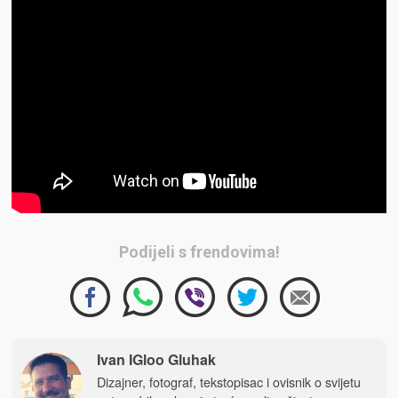
Podijeli s frendovima!
Ivan IGloo Gluhak
Dizajner, fotograf, tekstopisac i ovisnik o svijetu