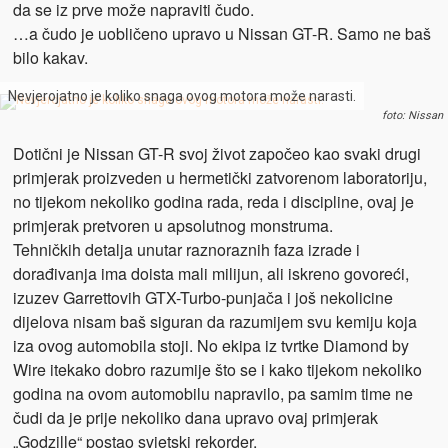
da se iz prve može napraviti čudo.
…a čudo je uobličeno upravo u Nissan GT-R. Samo ne baš
bilo kakav.
Nevjerojatno je koliko snaga ovog motora može narasti.
foto: Nissan
Dotični je Nissan GT-R svoj život započeo kao svaki drugi
primjerak proizveden u hermetički zatvorenom laboratoriju,
no tijekom nekoliko godina rada, reda i discipline, ovaj je
primjerak pretvoren u apsolutnog monstruma.
Tehničkih detalja unutar raznoraznih faza izrade i
dorađivanja ima doista mali milijun, ali iskreno govoreći,
izuzev Garrettovih GTX-Turbo-punjača i još nekolicine
dijelova nisam baš siguran da razumijem svu kemiju koja
iza ovog automobila stoji. No ekipa iz tvrtke Diamond by
Wire itekako dobro razumije što se i kako tijekom nekoliko
godina na ovom automobilu napravilo, pa samim time ne
čudi da je prije nekoliko dana upravo ovaj primjerak
„Godzille“ postao svjetski rekorder.