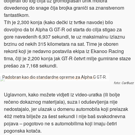
dotjerali do tog cilja uz gromoglasan urlik motora
dovedenog do snage čija brojka graniči sa znanstvenom
fantastikom.
Tih je 2,300 konja (kako dečki iz tvrtke navode) bilo
dovoljno da bi Alpha G GT-R od starta do cilja stigao za
gore navedenih 6,937 sekundi, te uz maksimalnu izlaznu
brzinu od nekih 315 kilometara na sat. Time je oboren
rekord koji je nedavno postavila ekipa iz Ekanoo Racing
tima, čiji je 2,200 konja jak GT-R četvrt milje gumirane staze
prešao za 7,168 sekundi.
Padobran kao dio standardne opreme za Alpha G GT-R.
foto: CarBuzz
Uglavnom, kako možete vidjeti iz video-uratka (ili bolje
rečeno dokaznog materijala), suza i oduševljenja nije
nedostajalo, jer ulazak u domenu automobila koji prelazak
402 metra bilježe za šest sekundi i nije baš svakodnevna
pojava – pogotovo ne s automobilima koji imaju četiri
pogonska kotača.