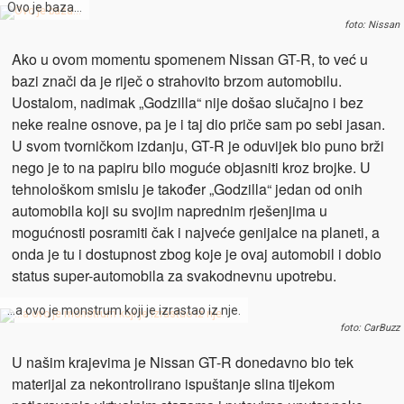
Ovo je baza…
foto: Nissan
Ako u ovom momentu spomenem Nissan GT-R, to već u
bazi znači da je riječ o strahovito brzom automobilu.
Uostalom, nadimak „Godzilla“ nije došao slučajno i bez
neke realne osnove, pa je i taj dio priče sam po sebi jasan.
U svom tvorničkom izdanju, GT-R je oduvijek bio puno brži
nego je to na papiru bilo moguće objasniti kroz brojke. U
tehnološkom smislu je također „Godzilla“ jedan od onih
automobila koji su svojim naprednim rješenjima u
mogućnosti posramiti čak i najveće genijalce na planeti, a
onda je tu i dostupnost zbog koje je ovaj automobil i dobio
status super-automobila za svakodnevnu upotrebu.
…a ovo je monstrum koji je izrastao iz nje.
foto: CarBuzz
U našim krajevima je Nissan GT-R donedavno bio tek
materijal za nekontrolirano ispuštanje slina tijekom