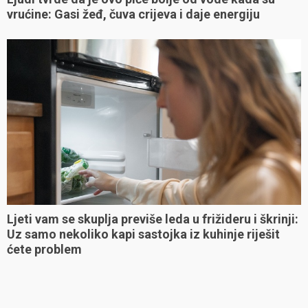
vrućine: Gasi žeđ, čuva crijeva i daje energiju
Ljeti vam se skuplja previše leda u frižideru i škrinji:
Uz samo nekoliko kapi sastojka iz kuhinje riješit
ćete problem