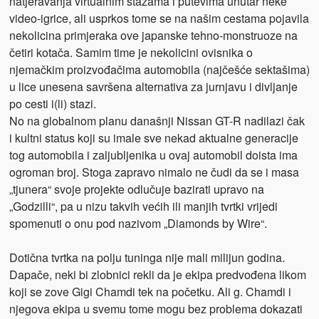
natjeravanja virtualnim stazama i putevima unutar neke
video-igrice, ali usprkos tome se na našim cestama pojavila
nekolicina primjeraka ove japanske tehno-monstruoze na
četiri kotača. Samim time je nekolicini ovisnika o
njemačkim proizvođačima automobila (najčešće sektašima)
u lice unesena savršena alternativa za jurnjavu i divljanje
po cesti i(li) stazi.
No na globalnom planu današnji Nissan GT-R nadilazi čak
i kultni status koji su imale sve nekad aktualne generacije
tog automobila i zaljubljenika u ovaj automobil doista ima
ogroman broj. Stoga zapravo nimalo ne čudi da se i masa
„tjunera“ svoje projekte odlučuje bazirati upravo na
„Godzilli“, pa u nizu takvih većih ili manjih tvrtki vrijedi
spomenuti o onu pod nazivom „Diamonds by Wire“.
Dotična tvrtka na polju tuninga nije mali milijun godina.
Dapače, neki bi zlobnici rekli da je ekipa predvođena likom
koji se zove Gigi Chamdi tek na početku. Ali g. Chamdi i
njegova ekipa u svemu tome mogu bez problema dokazati