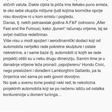
sličnih valuta. Dakle cijela ta priča ima itekako puno smisla,
te oko sebe okuplja milijune ljudi kojima tvorničke opcije
nisu dovoljne ni u kom smislu i pogledu.
Danas, tj. nekih petnaestak godina A.F&F (odnosno „After
Fast and the Furious), kako „tjuneri“ računaju vrijeme, taj se
svijet malčice redefinirao.
Više nisu u modi spojleri i aerodinamički dodaci koji od
automobila nerijetko rade pokretne skulpture i ostale
nekretnine, a i same baze (tj. automobili iz kojih se rade
projekti) otišli su u neku drugu dimenziju. Samim time je u
današnje vrijeme teže pronaći „ospojlerenu“ Hondu Civic,
nego presloženi i dorađeni Lamborghini Gallardo, pa ta
činjenica već sama po sebi govori dovoljno.
No ipak u svemu tome postoji neki red, te nekolicina
projektnih automobila koji se po nečemu ističu od ostatka
konkurencije u domeni tuninga…