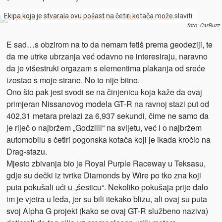
Ekipa koja je stvarala ovu pošast na četiri kotača može slaviti.
foto: CarBuzz
E sad…s obzirom na to da nemam fetiš prema geodeziji, te
da me utrke ubrzanja već odavno ne interesiraju, naravno
da je višestruki orgazam s elementima plakanja od sreće
izostao s moje strane. No to nije bitno.
Ono što pak jest svodi se na činjenicu koja kaže da ovaj
primjeran Nissanovog modela GT-R na ravnoj stazi put od
402,31 metara prelazi za 6,937 sekundi, čime ne samo da
je riječ o najbržem „Godzilli“ na svijetu, već i o najbržem
automobilu s četiri pogonska kotača koji je ikada kročio na
Drag-stazu.
Mjesto zbivanja bio je Royal Purple Raceway u Teksasu,
gdje su dečki iz tvrtke Diamonds by Wire po tko zna koji
puta pokušali ući u „šesticu“. Nekoliko pokušaja prije dalo
im je vjetra u leđa, jer su bili itekako blizu, ali ovaj su puta
svoj Alpha G projekt (kako se ovaj GT-R službeno naziva)