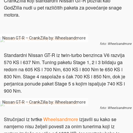
CrankZilla koji standardni Nissan GT-R poznat kao
GodZilla nudi u pet različitih paketa za povećanje snage
motora.
Nissan GT-R – CrankZilla by: Wheelsandmore
foto: Wheelsandmore
Standardni Nissan GT-R iz twin-turbo benzinca V6 razvija
570 KS i 637 Nm. Tuning paketu Stage 1, 2 i 3 bildaju ga
redom na 605 KS i 700 Nm, 630 KS i 800 Nm te 650 KS i
830 Nm. Stage 4 raspolaže s čak 700 KS i 850 Nm, dok je
perjanica ponude paket Stage 5 s kojim ispaljuje 740 KS i
900 Nm.
Nissan GT-R – CrankZilla by: Wheelsandmore
foto: Wheelsandmore
Stručnjaci iz tvrtke
Wheelsandmore
izjavili su kako se
namjerno nisu željeli povesti za onim tunerima koji iz