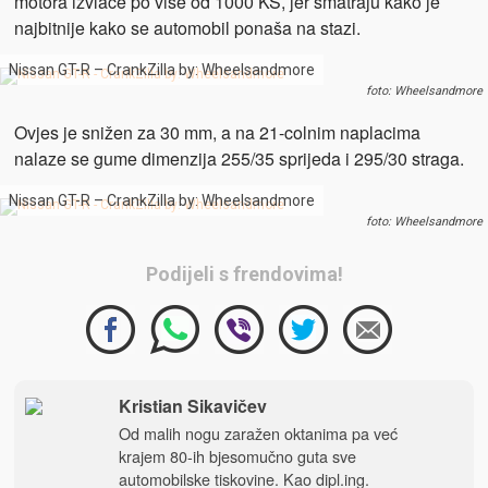
motora izvlače po više od 1000 KS, jer smatraju kako je
najbitnije kako se automobil ponaša na stazi.
Nissan GT-R – CrankZilla by: Wheelsandmore
foto: Wheelsandmore
Ovjes je snižen za 30 mm, a na 21-colnim naplacima
nalaze se gume dimenzija 255/35 sprijeda i 295/30 straga.
Nissan GT-R – CrankZilla by: Wheelsandmore
foto: Wheelsandmore
Podijeli s frendovima!
Kristian Sikavičev
Od malih nogu zaražen oktanima pa već
krajem 80-ih bjesomučno guta sve
automobilske tiskovine. Kao dipl.ing.