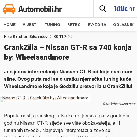
HOME
VIJESTI
TUNING
RETRO
EV-ZONA
OGLASNIK
Piše
Kristian Sikavičev
30.11.2022
CrankZilla – Nissan GT-R sa 740 konja
by: Wheelsandmore
Još jedna interpretacija Nissana GT-R od koje nam cure
sline. Ovog puta radi se o uratku njemačke tuning kuće
Wheelsandmore koja je Godzillu pretvorila u CrankZillu!
Nissan GT-R – CrankZilla by: Wheelsandmore
foto: Wheelsandmore
Popularnost japanskog jurišnika ne jenjava pa iz godine u
godinu Nissan GT-R stječe sve više obožavatelja, ali i
tuniranih izvedbi. Najnovija interpretacija zove se