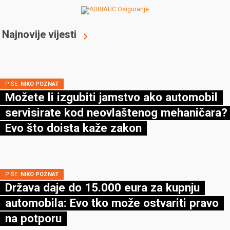
Najnovije vijesti
PIŠE:
NIKO POZNAT
Možete li izgubiti jamstvo ako automobil
servisirate kod neovlaštenog mehaničara?
Evo što doista kaže zakon
PIŠE:
NIKO POZNAT
Država daje do 15.000 eura za kupnju
automobila: Evo tko može ostvariti pravo
na potporu