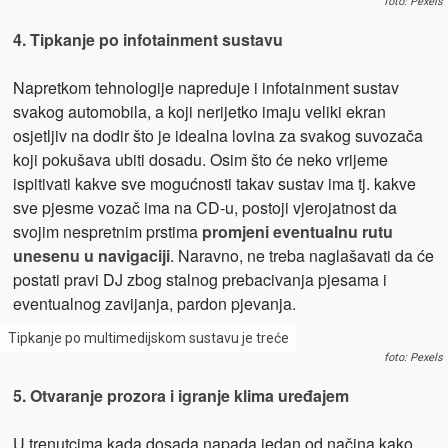
foto: Pexels
4. Tipkanje po infotainment sustavu
Napretkom tehnologije napreduje i infotainment sustav
svakog automobila, a koji nerijetko imaju veliki ekran
osjetljiv na dodir što je idealna lovina za svakog suvozača
koji pokušava ubiti dosadu. Osim što će neko vrijeme
ispitivati kakve sve mogućnosti takav sustav ima tj. kakve
sve pjesme vozač ima na CD-u, postoji vjerojatnost da
svojim nespretnim prstima
promjeni eventualnu rutu
unesenu u navigaciji
. Naravno, ne treba naglašavati da će
postati pravi DJ zbog stalnog prebacivanja pjesama i
eventualnog zavijanja, pardon pjevanja.
Tipkanje po multimedijskom sustavu je treće
foto: Pexels
5. Otvaranje prozora i igranje klima uređajem
U trenutcima kada dosada napada jedan od načina kako