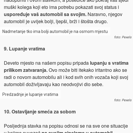
muški kolega koji eto ima potrebu pokazati svoj status i
uspoređuje vaš automobil sa svojim.
Naravno, njegov
automobil je uvijek bolji, ljepši, brži i štošta drugo.
Nadmetanje tko ima bolji automobil je na osmom mjestu
foto: Pexels
9. Lupanje vratima
Deveto mjesto na našem popisu pripada
lupanju s vratima
prilikom zatvaranja.
Ovo može biti itekako iritantno ako se
radi o novom automobilu ali i kod svih onih vozača koji svoj
automobil doživljavaju kao neodvojivi dio sebe.
Predzadnje je lupanje vratima
foto: Pexels
10. Ostavljanje smeća za sobom
Posljednja stavka na popisu odnosi se na sve one situacije
u kojima suvozač
na svojim cipelama u automobil