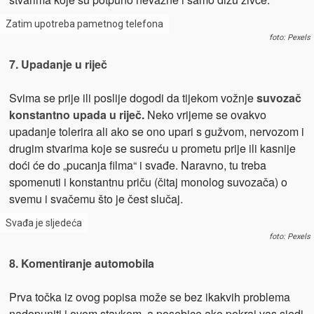
Zatim upotreba pametnog telefona
foto: Pexels
7. Upadanje u riječ
Svima se prije ili poslije dogodi da tijekom vožnje
suvozač
konstantno upada u riječ.
Neko vrijeme se ovakvo
upadanje tolerira ali ako se ono upari s gužvom, nervozom i
drugim stvarima koje se susreću u prometu prije ili kasnije
doći će do „pucanja filma“ i svađe. Naravno, tu treba
spomenuti i konstantnu priču (čitaj monolog suvozača) o
svemu i svačemu što je čest slučaj.
Svađa je sljedeća
foto: Pexels
8. Komentiranje automobila
Prva točka iz ovog popisa može se bez ikakvih problema
nadopuniti i ovom stavkom, a posebice ako pokraj vas sjedi