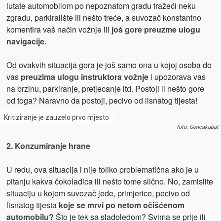
lutate automobilom po nepoznatom gradu tražeći neku
zgradu, parkiralište ili nešto treće, a suvozač konstantno
komentira vaš način vožnje ili
još gore preuzme ulogu
navigacije.
Od ovakvih situacija gora je još samo ona u kojoj osoba do
vas
preuzima ulogu instruktora vožnje
i upozorava vas
na brzinu, parkiranje, pretjecanje itd. Postoji li nešto gore
od toga? Naravno da postoji, pecivo od lisnatog tijesta!
Kritiziranje je zauzelo prvo mjesto
foto: Goncakubat
2. Konzumiranje hrane
U redu, ova situacija i nije toliko problematična ako je u
pitanju kakva čokoladica ili nešto tome slično. No, zamislite
situaciju u kojem suvozač jede, primjerice, pecivo od
lisnatog tijesta
koje se mrvi po netom očišćenom
automobilu?
Što je tek sa sladoledom? Svima se prije ili