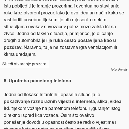
istu pobijediti je igranje prozorima i eventualno stavljanje
ruke kroz otvoreni prozor. Iako je ovo idealan način kako se
rashladiti posebno tijekom ljetnih mjeseci u nekim
situacijama ovakav suvozačev potez može zaista ići na
živce. Jedna od takvih situacija, primjerice, je blicanje
drugih automobila
jer je ruka često postavljena kao u
pozdrav.
Naravno, tu je neizostavna igra ventilacijom ili
klima uređajem.
Slijedi otvaranje prozora
foto: Pexels
6. Upotreba pametnog telefona
Jedna od itekako iritantnih i opasnih situacija je
pokazivanje raznoraznih vijesti s interneta, slika, videa
itd.
tijekom vožnje na pametnom telefonu i „guranje“ istog
direktno ispred lica vozača. Osim što ovakvo
ponašanje dovodi u opasnost često se radi o vijestima i
stvarima koje su potpuno nevažne i samo dižu živce.