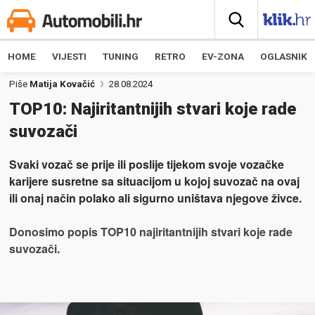
HOME
VIJESTI
TUNING
RETRO
EV-ZONA
OGLASNIK
Piše
Matija Kovačić
28.08.2024
TOP10: Najiritantnijih stvari koje rade
suvozači
Svaki vozač se prije ili poslije tijekom svoje vozačke
karijere susretne sa situacijom u kojoj suvozač na ovaj
ili onaj način polako ali sigurno uništava njegove živce.
Donosimo popis TOP10 najiritantnijih stvari koje rade
suvozači.