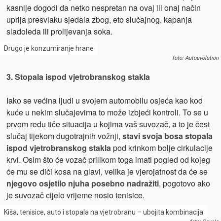
kasnije dogodi da netko nespretan na ovaj ili onaj način
uprlja presvlaku sjedala zbog, eto slučajnog, kapanja
sladoleda ili prolijevanja soka.
Drugo je konzumiranje hrane
foto: Autoevolution
3. Stopala ispod vjetrobranskog stakla
Iako se većina ljudi u svojem automobilu osjeća kao kod
kuće u nekim slučajevima to može izbjeći kontroli. To se u
prvom redu tiče situacija u kojima vaš suvozač, a to je čest
slučaj tijekom dugotrajnih vožnji,
stavi svoja bosa stopala
ispod vjetrobranskog stakla
pod krinkom bolje cirkulacije
krvi. Osim što će vozač prilikom toga imati pogled od kojeg
će mu se diči kosa na glavi, velika je vjerojatnost da će se
njegovo osjetilo njuha posebno nadražiti
, pogotovo ako
je suvozač cijelo vrijeme nosio tenisice.
Kiša, tenisice, auto i stopala na vjetrobranu – ubojita kombinacija