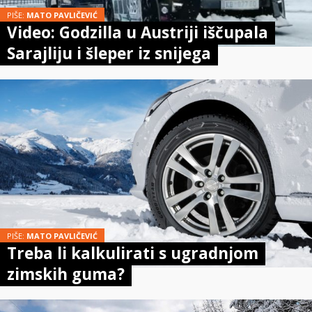
PIŠE:
MATO PAVLIČEVIĆ
Video: Godzilla u Austriji iščupala
Sarajliju i šleper iz snijega
PIŠE:
MATO PAVLIČEVIĆ
Treba li kalkulirati s ugradnjom
zimskih guma?