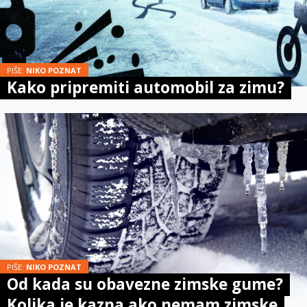
PIŠE:
NIKO POZNAT
Kako pripremiti automobil za zimu?
PIŠE:
NIKO POZNAT
Od kada su obavezne zimske gume?
Kolika je kazna ako nemam zimske