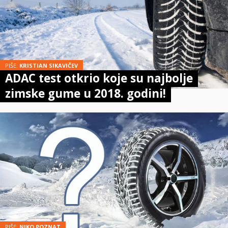
PIŠE:
KRISTIAN SIKAVIČEV
ADAC test otkrio koje su najbolje
zimske gume u 2018. godini!
PIŠE:
NIKO POZNAT