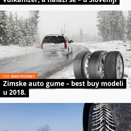
PIŠE:
NIKO POZNAT
Zimske auto gume – best buy modeli
u 2018.