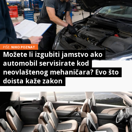
PIŠE:
NIKO POZNAT
Možete li izgubiti jamstvo ako
automobil servisirate kod
neovlaštenog mehaničara? Evo što
doista kaže zakon