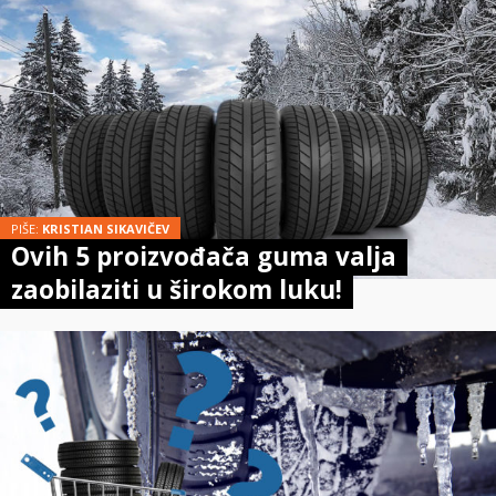
PIŠE:
KRISTIAN SIKAVIČEV
Ovih 5 proizvođača guma valja
zaobilaziti u širokom luku!