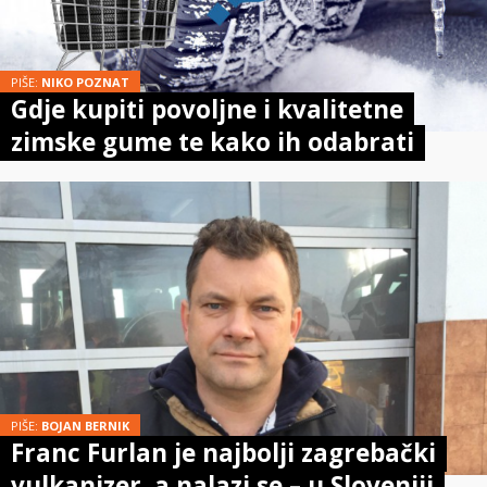
PIŠE:
NIKO POZNAT
Gdje kupiti povoljne i kvalitetne
zimske gume te kako ih odabrati
PIŠE:
BOJAN BERNIK
Franc Furlan je najbolji zagrebački
vulkanizer, a nalazi se – u Sloveniji