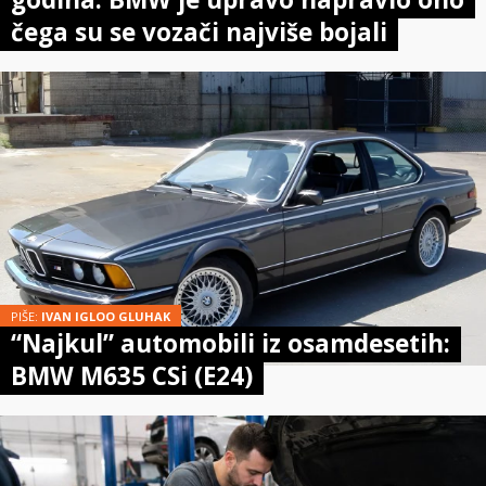
čega su se vozači najviše bojali
PIŠE:
IVAN IGLOO GLUHAK
“Najkul” automobili iz osamdesetih:
BMW M635 CSi (E24)