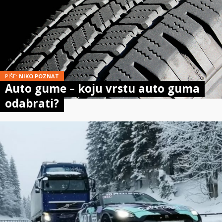
PIŠE:
NIKO POZNAT
Auto gume – koju vrstu auto guma
odabrati?