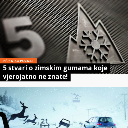
PIŠE:
NIKO POZNAT
5 stvari o zimskim gumama koje
vjerojatno ne znate!