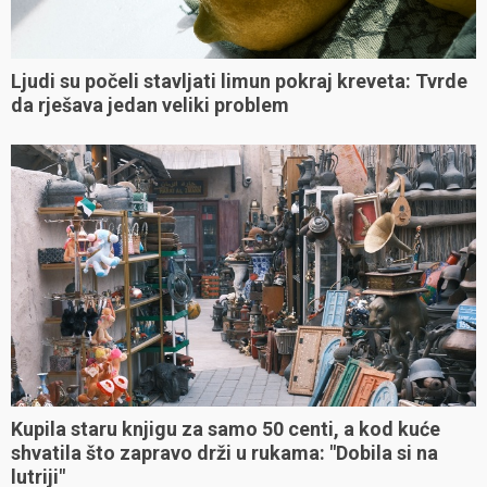
Ljudi su počeli stavljati limun pokraj kreveta: Tvrde
da rješava jedan veliki problem
Kupila staru knjigu za samo 50 centi, a kod kuće
shvatila što zapravo drži u rukama: "Dobila si na
lutriji"