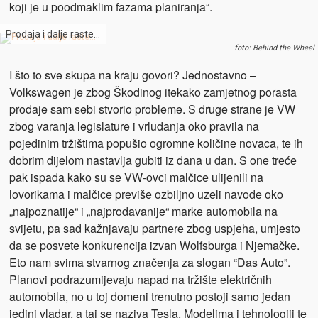
koji je u poodmaklim fazama planiranja“.
Prodaja i dalje raste…
foto: Behind the Wheel
I što to sve skupa na kraju govori? Jednostavno –
Volkswagen je zbog Škodinog itekako zamjetnog porasta
prodaje sam sebi stvorio probleme. S druge strane je VW
zbog varanja legislature i vrludanja oko pravila na
pojedinim tržištima popušio ogromne količine novaca, te ih
dobrim dijelom nastavlja gubiti iz dana u dan. S one treće
pak ispada kako su se VW-ovci malčice ulijenili na
lovorikama i malčice previše ozbiljno uzeli navode oko
„najpoznatije“ i „najprodavanije“ marke automobila na
svijetu, pa sad kažnjavaju partnere zbog uspjeha, umjesto
da se posvete konkurencija izvan Wolfsburga i Njemačke.
Eto nam svima stvarnog značenja za slogan “Das Auto”.
Planovi podrazumijevaju napad na tržište električnih
automobila, no u toj domeni trenutno postoji samo jedan
jedini vladar, a taj se naziva Tesla. Modelima i tehnologiji te