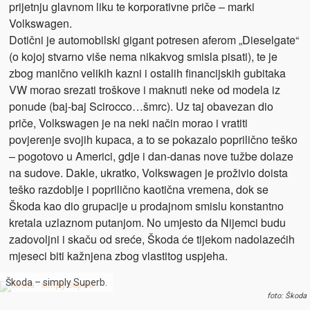
prijetnju glavnom liku te korporativne priče – marki
Volkswagen.
Dotični je automobilski gigant potresen aferom „Dieselgate“
(o kojoj stvarno više nema nikakvog smisla pisati), te je
zbog manično velikih kazni i ostalih financijskih gubitaka
VW morao srezati troškove i maknuti neke od modela iz
ponude (baj-baj Scirocco…šmrc). Uz taj obavezan dio
priče, Volkswagen je na neki način morao i vratiti
povjerenje svojih kupaca, a to se pokazalo poprilično teško
– pogotovo u Americi, gdje i dan-danas nove tužbe dolaze
na sudove. Dakle, ukratko, Volkswagen je proživio doista
teško razdoblje i poprilično kaotična vremena, dok se
Škoda kao dio grupacije u prodajnom smislu konstantno
kretala uzlaznom putanjom. No umjesto da Nijemci budu
zadovoljni i skaču od sreće, Škoda će tijekom nadolazećih
mjeseci biti kažnjena zbog vlastitog uspjeha.
Škoda – simply Superb.
foto: Škoda