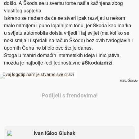
došlo. A Škoda se u svemu tome našla kažnjena zbog
vlastitog uspjeha.
Iskreno se nadam da će se stvari ipak razvijati u nekom
malo mirnijem i puno lojalnijem tonu, jer Škoda kao marka
u svijetu automobila doista vrijedi i taj svijet (ma koliko se
neki smijali i sprdali na račun Škode) bez ovih tvrdoglavih i
upornih Čeha ne bi bio ovo što je danas.
Stoga u maniri domaćih internetskih ideja i inicijativa,
možda je najbolje reći jednostavno
#Škodaizdrži
.
Ovaj logotip nam je stvarno sve draži.
foto: Škoda
Podijeli s frendovima!
Ivan IGloo Gluhak