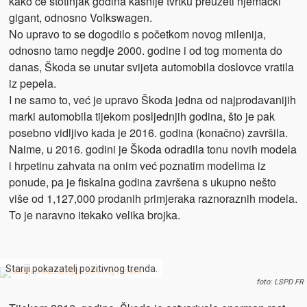
kako će stotinjak godina kasnije tvrtku preuzeti njemački
gigant, odnosno Volkswagen.
No upravo to se dogodilo s početkom novog milenija,
odnosno tamo negdje 2000. godine i od tog momenta do
danas, Škoda se unutar svijeta automobila doslovce vratila
iz pepela.
I ne samo to, već je upravo Škoda jedna od najprodavanijih
marki automobila tijekom posljednjih godina, što je pak
posebno vidljivo kada je 2016. godina (konačno) završila.
Naime, u 2016. godini je Škoda odradila tonu novih modela
i hrpetinu zahvata na onim već poznatim modelima iz
ponude, pa je fiskalna godina završena s ukupno nešto
više od 1,127,000 prodanih primjeraka raznoraznih modela.
To je naravno itekako velika brojka.
Stariji pokazatelj pozitivnog trenda.
foto: LSPD FR