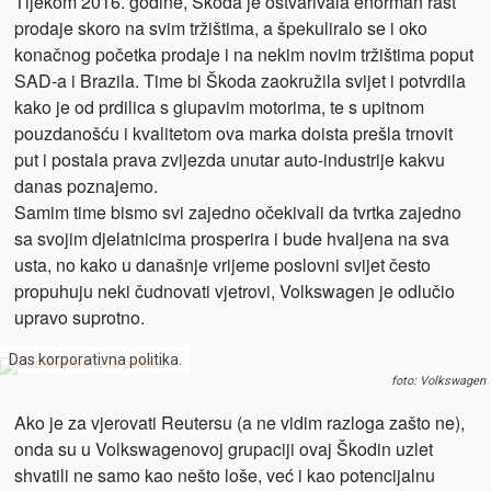
Tijekom 2016. godine, Škoda je ostvarivala enorman rast
prodaje skoro na svim tržištima, a špekuliralo se i oko
konačnog početka prodaje i na nekim novim tržištima poput
SAD-a i Brazila. Time bi Škoda zaokružila svijet i potvrdila
kako je od prdilica s glupavim motorima, te s upitnom
pouzdanošću i kvalitetom ova marka doista prešla trnovit
put i postala prava zvijezda unutar auto-industrije kakvu
danas poznajemo.
Samim time bismo svi zajedno očekivali da tvrtka zajedno
sa svojim djelatnicima prosperira i bude hvaljena na sva
usta, no kako u današnje vrijeme poslovni svijet često
propuhuju neki čudnovati vjetrovi, Volkswagen je odlučio
upravo suprotno.
Das korporativna politika.
foto: Volkswagen
Ako je za vjerovati Reutersu (a ne vidim razloga zašto ne),
onda su u Volkswagenovoj grupaciji ovaj Škodin uzlet
shvatili ne samo kao nešto loše, već i kao potencijalnu