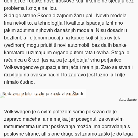
donijet će i opake nove troškove koji nikome ne sjedaju bez
problema i znoja na licu.
S druge strane Škoda dizajnom žari i pali. Novih modela
ima nekoliko, a tehnologija i kvaliteta ispadaju iznimno
jakim adutima njihovih današnjih modela. Nisu dosadni i
bezlični, a i cijenom pucaju na kupce koji si još uvijek
(većinom) mogu priuštiti novi automobil, bez da ih banke
kamatare i uzimaju im organe putem rata i ovrha. Stoga je
računica u Škodi jasna, pa je „prijetnja“ vrhu perjanice
Volkswagenove grupacije tim jača i realnija. Zato se stvari i
razvijaju na ovakav način i to zapravo jest tužno, ali nije
nimalo čudno.
Nedavno je bilo i razloga za slavlje u Škodi.
foto: Škoda
Volkswagen je s ovim potezom samo pokazao da je
zapravo maćeha, a ne majka, jer posegnuti za ovakvim
instrumentima unutar poslovanja možda ima opravdanja s
poslovne strane, ali s one druge svi znamo zašto je do toga