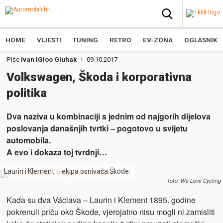
HOME
VIJESTI
TUNING
RETRO
EV-ZONA
OGLASNIK
Piše
Ivan IGloo Gluhak
09.10.2017
Volkswagen, Škoda i korporativna
politika
Dva naziva u kombinaciji s jednim od najgorih dijelova
poslovanja današnjih tvrtki – pogotovo u svijetu
automobila.
A evo i dokaza toj tvrdnji…
Laurin i Klement – ekipa osnivača Škode.
foto: We Love Cycling
Kada su dva Václava – Laurin i Klement 1895. godine
pokrenuli priču oko Škode, vjerojatno nisu mogli ni zamisliti