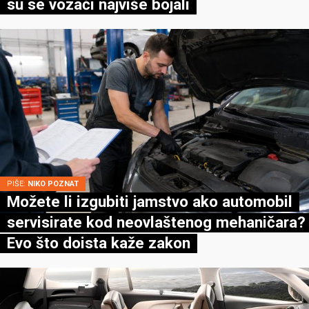
su se vozači najviše bojali
PIŠE:
NIKO POZNAT
Možete li izgubiti jamstvo ako automobil
servisirate kod neovlaštenog mehaničara?
Evo što doista kaže zakon