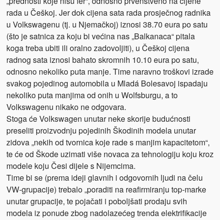
„prednosti koje nisu fer“, odnosno prvenstveno na cijene
rada u Češkoj. Jer dok cijena sata rada prosječnog radnika
u Volkswagenu (tj. u Njemačkoj) iznosi 38.70 eura po satu
(što je satnica za koju bi većina nas „Balkanaca“ pitala
koga treba ubiti ili oralno zadovoljiti), u Češkoj cijena
radnog sata iznosi bahato skromnih 10.10 eura po satu,
odnosno nekoliko puta manje. Time naravno troškovi izrade
svakog pojedinog automobila u Mladá Bolesavoj ispadaju
nekoliko puta manjima od onih u Wolfsburgu, a to
Volkswagenu nikako ne odgovara.
Stoga će Volkswagen unutar neke skorije budućnosti
preseliti proizvodnju pojedinih Škodinih modela unutar
zidova „nekih od tvornica koje rade s manjim kapacitetom“,
te će od Škode uzimati više novaca za tehnologiju koju kroz
modele koju Česi dijele s Nijemcima.
Time bi se (prema ideji glavnih i odgovornih ljudi na čelu
VW-grupacije) trebalo „poraditi na reafirmiranju top-marke
unutar grupacije, te pojačati i poboljšati prodaju svih
modela iz ponude zbog nadolazećeg trenda elektrifikacije