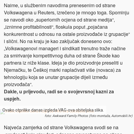
Naime, u službenim navodima prenesenim od strane
Volkswagena u Reuters, izrečeno je mnogo toga. Spominju
se navodi oko „superiornih ocjena od strane medija“,
„iznimne profitabilnosti“, floskula poput „pojačana
konkurentnost u odnosu na ostale proizvođače iz grupacije“
i slični. No na kraju je kao zaključak doneseno ovo:
„Volkswagenovi manageri i sindikati trenutno traže načine
za smirivanje kompetitivnog duha od strane Škode kao
partnera iz niže klase. Ideja je dio proizvodnje preseliti u
Njemačku, te Češkoj marki naplaćivati više (novaca) za
tehnologiju koja se unutar grupacije dijeli između
proizvođača“.
Dakle, u prijevodu, radi se o svojevrsnoj kazni za
uspjeh.
Ovako otprilike danas izgleda VAG-ova obiteljska slika.
foto: Awkward Family Photos (foto montaža, Automobili.hr)
Najveća zamjerka od strane Volkswagena svodi se na