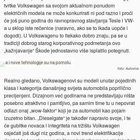
tvrtke Volkswagen sa svojom aktualnom ponudom
električnih modela ne može konkurirati ni pod razno i proći
će još puno godina do ravnopravnog stavljanja Tesle i VW-
a u sklop iste rečenice (naravno, ako se to ikada uopće i
dogodi). U Volkswagenu to itekako dobro znaju, pa se u
tradiciji dobrog starog korporativnog podmetanja ovo
„kažnjavanje“ Škode jednostavno više isplatilo potegnuti.
…a i nove tehnologije su na pomolu.
foto: Autoviva
Realno gledano, Volkswagenovi su modeli unutar pojedinih
klasa i kategorija današnjeg svijeta automobila poprilično
precijenjeni. Dizajnom već godinama ne predstavljaju ništa
posebno atraktivno i pamtljivo, pa samim time tu u nepovrat
odlazi onaj „wow-faktor“ koji je za automobil kao pojam
izuzetno bitan. „Dieselgate“ je također napravio svoje, i te
će gubitke novaca i integriteta na tržištu Volkswagen
osjećati još dugi niz godina, a novi trend elektrifikacije