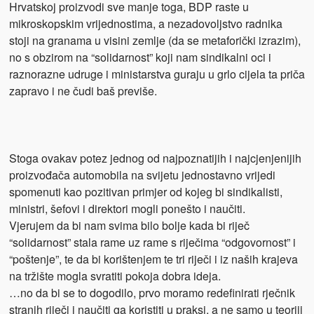
Hrvatskoj proizvodi sve manje toga, BDP raste u
mikroskopskim vrijednostima, a nezadovoljstvo radnika
stoji na granama u visini zemlje (da se metaforički izrazim),
no s obzirom na “solidarnost” koji nam sindikalni oci i
raznorazne udruge i ministarstva guraju u grlo cijela ta priča
zapravo i ne čudi baš previše.
Stoga ovakav potez jednog od najpoznatijih i najcjenjenijih
proizvođača automobila na svijetu jednostavno vrijedi
spomenuti kao pozitivan primjer od kojeg bi sindikalisti,
ministri, šefovi i direktori mogli ponešto i naučiti.
Vjerujem da bi nam svima bilo bolje kada bi riječ
“solidarnost” stala rame uz rame s riječima “odgovornost” i
“poštenje”, te da bi korištenjem te tri riječi i iz naših krajeva
na tržište mogla svratiti pokoja dobra ideja.
…no da bi se to dogodilo, prvo moramo redefinirati rječnik
stranih riječi i naučiti ga koristiti u praksi, a ne samo u teoriji