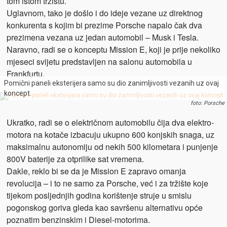
tom istom tržištu.
Uglavnom, tako je došlo i do ideje vezane uz direktnog
konkurenta s kojim bi prezime Porsche napalo čak dva
prezimena vezana uz jedan automobil – Musk i Tesla.
Naravno, radi se o konceptu Mission E, koji je prije nekoliko
mjeseci svijetu predstavljen na salonu automobila u
Frankfurtu.
Pomični paneli eksterijera samo su dio zanimljivosti vezanih uz ovaj
koncept.
foto: Porsche
Ukratko, radi se o električnom automobilu čija dva elektro-
motora na kotače izbacuju ukupno 600 konjskih snaga, uz
maksimalnu autonomiju od nekih 500 kilometara i punjenje
800V baterije za otprilike sat vremena.
Dakle, reklo bi se da je Mission E zapravo omanja
revolucija – i to ne samo za Porsche, već i za tržište koje
tijekom posljednjih godina korištenje struje u smislu
pogonskog goriva gleda kao savršenu alternativu opće
poznatim benzinskim i Diesel-motorima.