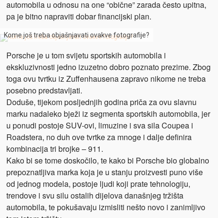
automobila u odnosu na one “obične” zarada često upitna,
pa je bitno napraviti dobar financijski plan.
Kome još treba objašnjavati ovakve fotografije?
Porsche je u tom svijetu sportskih automobila i
ekskluzivnosti jedno izuzetno dobro poznato prezime. Zbog
toga ovu tvrtku iz Zuffenhausena zapravo nikome ne treba
posebno predstavljati.
Doduše, tijekom posljednjih godina priča za ovu slavnu
marku nadaleko bježi iz segmenta sportskih automobila, jer
u ponudi postoje SUV-ovi, limuzine i sva sila Coupea i
Roadstera, no duh ove tvrtke za mnoge i dalje definira
kombinacija tri brojke – 911.
Kako bi se tome doskočilo, te kako bi Porsche bio globalno
prepoznatljiva marka koja je u stanju proizvesti puno više
od jednog modela, postoje ljudi koji prate tehnologiju,
trendove i svu silu ostalih dijelova današnjeg tržišta
automobila, te pokušavaju izmisliti nešto novo i zanimljivo