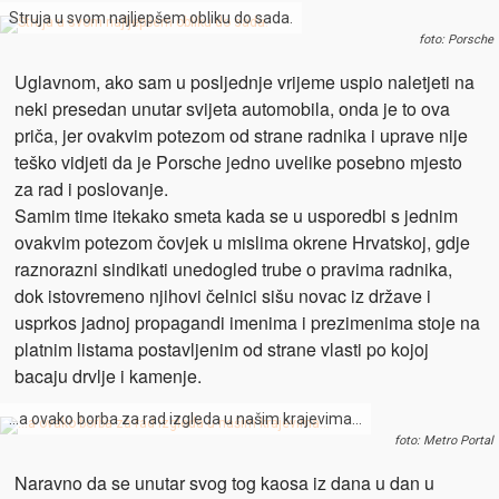
Struja u svom najljepšem obliku do sada.
foto: Porsche
Uglavnom, ako sam u posljednje vrijeme uspio naletjeti na
neki presedan unutar svijeta automobila, onda je to ova
priča, jer ovakvim potezom od strane radnika i uprave nije
teško vidjeti da je Porsche jedno uvelike posebno mjesto
za rad i poslovanje.
Samim time itekako smeta kada se u usporedbi s jednim
ovakvim potezom čovjek u mislima okrene Hrvatskoj, gdje
raznorazni sindikati unedogled trube o pravima radnika,
dok istovremeno njihovi čelnici sišu novac iz države i
usprkos jadnoj propagandi imenima i prezimenima stoje na
platnim listama postavljenim od strane vlasti po kojoj
bacaju drvlje i kamenje.
…a ovako borba za rad izgleda u našim krajevima…
foto: Metro Portal
Naravno da se unutar svog tog kaosa iz dana u dan u