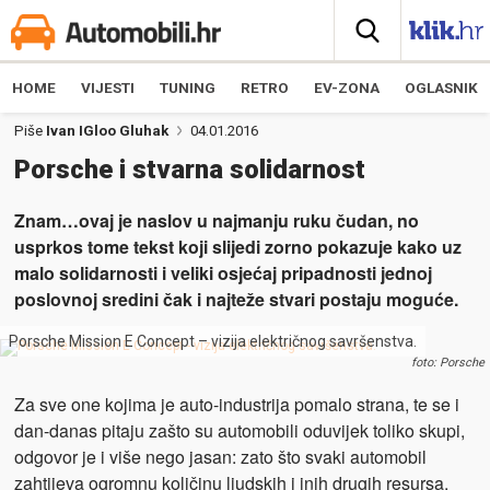
HOME
VIJESTI
TUNING
RETRO
EV-ZONA
OGLASNIK
Piše
Ivan IGloo Gluhak
04.01.2016
Porsche i stvarna solidarnost
Znam…ovaj je naslov u najmanju ruku čudan, no
usprkos tome tekst koji slijedi zorno pokazuje kako uz
malo solidarnosti i veliki osjećaj pripadnosti jednoj
poslovnoj sredini čak i najteže stvari postaju moguće.
Porsche Mission E Concept – vizija električnog savršenstva.
foto: Porsche
Za sve one kojima je auto-industrija pomalo strana, te se i
dan-danas pitaju zašto su automobili oduvijek toliko skupi,
odgovor je i više nego jasan: zato što svaki automobil
zahtijeva ogromnu količinu ljudskih i inih drugih resursa,