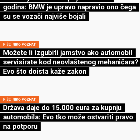
godina: BMW je upravo napravio ono čega
su se vozači najviše bojali
PIŠE:
NIKO POZNAT
Možete li izgubiti jamstvo ako automobil
servisirate kod neovlaštenog mehaničara?
Evo što doista kaže zakon
PIŠE:
NIKO POZNAT
Država daje do 15.000 eura za kupnju
automobila: Evo tko može ostvariti pravo
na potporu