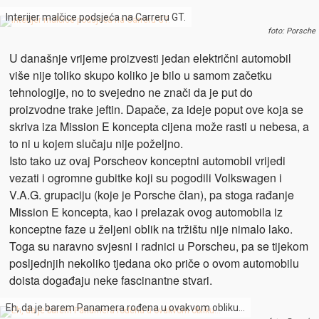
Interijer malčice podsjeća na Carreru GT.
foto: Porsche
U današnje vrijeme proizvesti jedan električni automobil
više nije toliko skupo koliko je bilo u samom začetku
tehnologije, no to svejedno ne znači da je put do
proizvodne trake jeftin. Dapače, za ideje poput ove koja se
skriva iza Mission E koncepta cijena može rasti u nebesa, a
to ni u kojem slučaju nije poželjno.
Isto tako uz ovaj Porscheov konceptni automobil vrijedi
vezati i ogromne gubitke koji su pogodili Volkswagen i
V.A.G. grupaciju (koje je Porsche član), pa stoga rađanje
Mission E koncepta, kao i prelazak ovog automobila iz
konceptne faze u željeni oblik na tržištu nije nimalo lako.
Toga su naravno svjesni i radnici u Porscheu, pa se tijekom
posljednjih nekoliko tjedana oko priče o ovom automobilu
doista događaju neke fascinantne stvari.
Eh, da je barem Panamera rođena u ovakvom obliku…