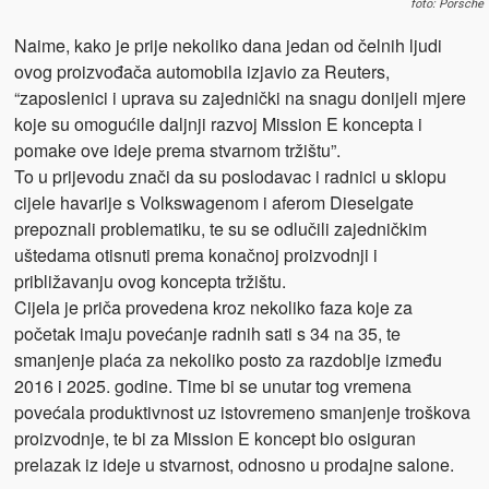
foto: Porsche
Naime, kako je prije nekoliko dana jedan od čelnih ljudi
ovog proizvođača automobila izjavio za Reuters,
“zaposlenici i uprava su zajednički na snagu donijeli mjere
koje su omogućile daljnji razvoj Mission E koncepta i
pomake ove ideje prema stvarnom tržištu”.
To u prijevodu znači da su poslodavac i radnici u sklopu
cijele havarije s Volkswagenom i aferom Dieselgate
prepoznali problematiku, te su se odlučili zajedničkim
uštedama otisnuti prema konačnoj proizvodnji i
približavanju ovog koncepta tržištu.
Cijela je priča provedena kroz nekoliko faza koje za
početak imaju povećanje radnih sati s 34 na 35, te
smanjenje plaća za nekoliko posto za razdoblje između
2016 i 2025. godine. Time bi se unutar tog vremena
povećala produktivnost uz istovremeno smanjenje troškova
proizvodnje, te bi za Mission E koncept bio osiguran
prelazak iz ideje u stvarnost, odnosno u prodajne salone.