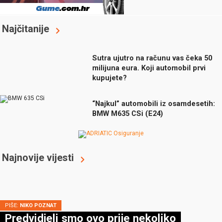
Najčitanije
Sutra ujutro na računu vas čeka 50
milijuna eura. Koji automobil prvi
kupujete?
“Najkul” automobili iz osamdesetih:
BMW M635 CSi (E24)
Najnovije vijesti
PIŠE:
NIKO POZNAT
Predvidjeli smo ovo prije nekoliko