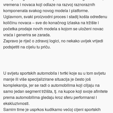
vremena i novaca koji odlaze na razvoj raznoraznih
komponenata svakog novog modela i platforme.
Uglavnom, svaki proizvodni proces i stadij košta određenu
količinu novaca – sve do konačnog izlaska na tržište i
početka prodaje novih modela s kojom se uloženi novac
vraća i generira se zarada.
Zapravo je riječ o zdravoj logici, no nekako uvijek vrijedi
podsjetiti na cijelu tu priču.
U svijetu sportskih automobila i tvrtki koje su u tom svijetu
manje ili više specijalizirane situacija je često još
kompleksnija, jer se radi o automobilima koji ciljaju na
samo jedan segment tržišta, tj. na kupce koji svoje afinitete
prema automobilima gledaju kroz sferu performansi i
ekskluzivnosti.
Samim time je usprkos kudikamo većoj cijeni sportskih