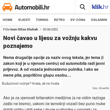
HOME
VIJESTI
TUNING
RETRO
EV-ZONA
OGLASNIK
Piše
Ivan IGloo Gluhak
30.06.2022
Novi čavao u lijesu za vožnju kakvu
poznajemo
Nema drugačije opcije za naziv ovog teksta, jer tema (i
zakon koji je u njenom centru) od automobila radi javni
prijevoz. A od vozača jednostavno putnika. I ako se
mene pita, poprilično glupu osobu…
Budućnost vožnje? Hvala, ali ne hvala.
foto: Drivelife
Ako je za vjerovati britanskim medijima (a ne vidim razloga
zašto ne bismo), uskoro će tamošnji vozači bez puno muke
dobiti priliku ubiti sebe i druge sudionike u prometu za