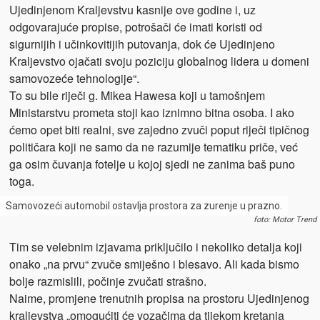
Ujedinjenom Kraljevstvu kasnije ove godine i, uz
odgovarajuće propise, potrošači će imati koristi od
sigurnijih i učinkovitijih putovanja, dok će Ujedinjeno
Kraljevstvo ojačati svoju poziciju globalnog lidera u domeni
samovozeće tehnologije“.
To su bile riječi g. Mikea Hawesa koji u tamošnjem
Ministarstvu prometa stoji kao iznimno bitna osoba. I ako
ćemo opet biti realni, sve zajedno zvuči poput riječi tipičnog
političara koji ne samo da ne razumije tematiku priče, već
ga osim čuvanja fotelje u kojoj sjedi ne zanima baš puno
toga.
Samovozeći automobil ostavlja prostora za zurenje u prazno.
foto: Motor Trend
Tim se velebnim izjavama priključilo i nekoliko detalja koji
onako „na prvu“ zvuče smiješno i blesavo. Ali kada bismo
bolje razmislili, počinje zvučati strašno.
Naime, promjene trenutnih propisa na prostoru Ujedinjenog
kraljevstva „omogućiti će vozačima da tijekom kretanja