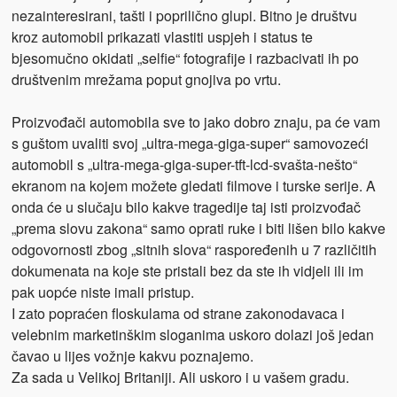
nezainteresirani, tašti i poprilično glupi. Bitno je društvu
kroz automobil prikazati vlastiti uspjeh i status te
bjesomučno okidati „selfie“ fotografije i razbacivati ih po
društvenim mrežama poput gnojiva po vrtu.
Proizvođači automobila sve to jako dobro znaju, pa će vam
s guštom uvaliti svoj „ultra-mega-giga-super“ samovozeći
automobil s „ultra-mega-giga-super-tft-lcd-svašta-nešto“
ekranom na kojem možete gledati filmove i turske serije. A
onda će u slučaju bilo kakve tragedije taj isti proizvođač
„prema slovu zakona“ samo oprati ruke i biti lišen bilo kakve
odgovornosti zbog „sitnih slova“ raspoređenih u 7 različitih
dokumenata na koje ste pristali bez da ste ih vidjeli ili im
pak uopće niste imali pristup.
I zato popraćen floskulama od strane zakonodavaca i
velebnim marketinškim sloganima uskoro dolazi još jedan
čavao u lijes vožnje kakvu poznajemo.
Za sada u Velikoj Britaniji. Ali uskoro i u vašem gradu.