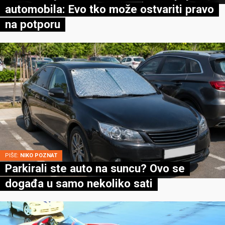
automobila: Evo tko može ostvariti pravo
na potporu
PIŠE:
NIKO POZNAT
Parkirali ste auto na suncu? Ovo se
događa u samo nekoliko sati