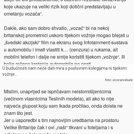
koje ukazuje na veliki rizik koji dotični predstavljaju u
ometanju vozača“.
Dakle, ako sam dobro shvatio, „vozač“ bi na nekoj
britanskoj prometnici uskoro tijekom vožnje mogao blejati u
„švedski akcijski“ film na ekranu svog Infotainment-sustava
u automobilu i imati vlastiti k… (cenzura) u rukama, ali
mobilni telefon i dalje ne smije koristiti tijekom „vožnje“. Ili
bolje rečeno kretanja automobila po cesti.
U budućnosti nam neće dati mira s poslovnim kolegijima ni tijekom
vožnje…
foto: ecocars4sale
Mislim, unaprijed se ispričavam neistomišljenicima
(većinom vlasnicima Teslinih modela), ali ako to nije
najveća glupost koju sam ikada pročitao, onda doista ne
znam što jest.
Jer u usporedbi s tim najnovijim uredbama na prostoru
Velike Britanije čak i ovi „naši“ tikvani u foteljama i s