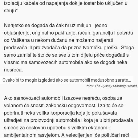
izolaciju kabela od napajanja dok je toster bio uključen u
struju“.
Nerijetko se događa da čak ni uz milijun i jedno
objašnjenje, originalno pakiranje, račun, garanciju i potvrdu
od Vatikana u nekom dućanu ne možemo natjerati
prodavača ili proizvođača da prizna tvorničku grešku. Stoga
samo zamislite što će se sve u tom dijelu priče događati s
vlasnicima samovozećih automobila ako se dogodi neka
nesreća.
Ovako bi to moglo izgledati ako se automobili međusobno zarate…
foto: The Sydney Morning Herald
Ako samovozeći automobil izazove nesreću, osoba za
volanom će snositi zakonsku odgovornost. I za to će se
pobrinuti neka velika korporacija koja je pokušavala
uštedjeti na proizvodnji automobila i koja je u biti prodavala
smeće za cestovnu upotrebu s velikim ekranom i
ambijentalnom rasvjetom. A velecijenjeni će političari reći