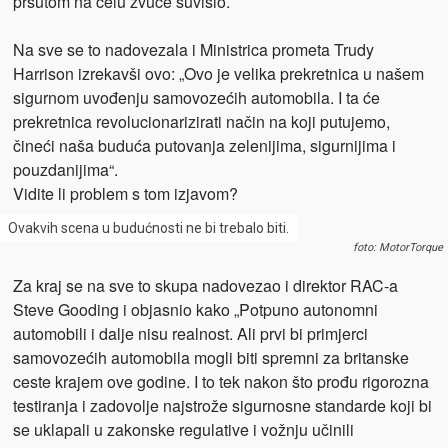
pršutom na čelu zvuče suvislo.
Na sve se to nadovezala i Ministrica prometa Trudy
Harrison izrekavši ovo: „Ovo je velika prekretnica u našem
sigurnom uvođenju samovozećih automobila. I ta će
prekretnica revolucionarizirati način na koji putujemo,
čineći naša buduća putovanja zelenijima, sigurnijima i
pouzdanijima“.
Vidite li problem s tom izjavom?
Ovakvih scena u budućnosti ne bi trebalo biti.
foto: MotorTorque
Za kraj se na sve to skupa nadovezao i direktor RAC-a
Steve Gooding i objasnio kako „Potpuno autonomni
automobili i dalje nisu realnost. Ali prvi bi primjerci
samovozećih automobila mogli biti spremni za britanske
ceste krajem ove godine. I to tek nakon što prođu rigorozna
testiranja i zadovolje najstrože sigurnosne standarde koji bi
se uklapali u zakonske regulative i vožnju učinili