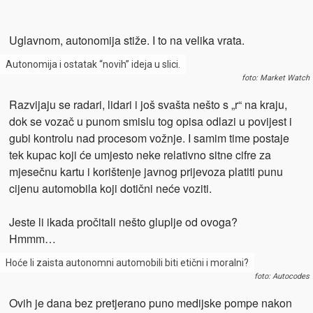
Uglavnom, autonomija stiže. I to na velika vrata.
Autonomija i ostatak “novih” ideja u slici.
foto: Market Watch
Razvijaju se radari, lidari i još svašta nešto s „r“ na kraju,
dok se vozač u punom smislu tog opisa odlazi u povijest i
gubi kontrolu nad procesom vožnje. I samim time postaje
tek kupac koji će umjesto neke relativno sitne cifre za
mjesečnu kartu i korištenje javnog prijevoza platiti punu
cijenu automobila koji dotični neće voziti.
Jeste li ikada pročitali nešto gluplje od ovoga?
Hmmm…
Hoće li zaista autonomni automobili biti etični i moralni?
foto: Autocodes
Ovih je dana bez pretjerano puno medijske pompe nakon