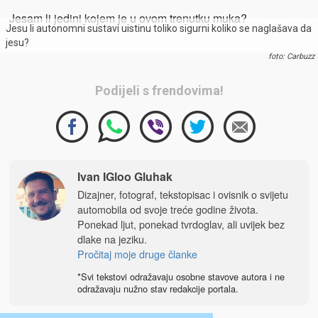
Jesam li jedini kojem je u ovom trenutku muka?
Jesu li autonomni sustavi uistinu toliko sigurni koliko se naglašava da
jesu?
foto: Carbuzz
Podijeli s frendovima!
Ivan IGloo Gluhak
Dizajner, fotograf, tekstopisac i ovisnik o svijetu
automobila od svoje treće godine života.
Ponekad ljut, ponekad tvrdoglav, ali uvijek bez
dlake na jeziku.
Pročitaj moje druge članke
*Svi tekstovi odražavaju osobne stavove autora i ne
odražavaju nužno stav redakcije portala.