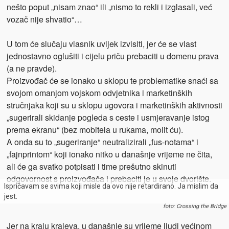
nešto poput „nisam znao“ ili „nismo to rekli i izglasali, već
vozač nije shvatio“…
U tom će slučaju vlasnik uvijek izvisiti, jer će se vlast
jednostavno oglušiti i cijelu priču prebaciti u domenu prava
(a ne pravde).
Proizvođač će se ionako u sklopu te problematike snaći sa
svojom omanjom vojskom odvjetnika i marketinških
stručnjaka koji su u sklopu ugovora i marketinških aktivnosti
„sugerirali skidanje pogleda s ceste i usmjeravanje istog
prema ekranu“ (bez mobitela u rukama, molit ću).
A onda su to „sugeriranje“ neutralizirali „fus-notama“ i
„fajnprintom“ koji ionako nitko u današnje vrijeme ne čita,
ali će ga svatko potpisati i time prešutno skinuti
odgovornost s proizvođača i prebaciti je u svoje dvorište.
Ispričavam se svima koji misle da ovo nije retardirano. Ja mislim da
jest.
foto: Crossing the Bridge
Jer na kraju krajeva, u današnje su vrijeme ljudi većinom