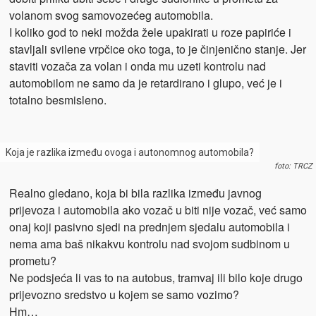
volanom svog samovozećeg automobila.
I koliko god to neki možda žele upakirati u roze papiriće i
stavljali svilene vrpčice oko toga, to je činjenično stanje. Jer
staviti vozača za volan i onda mu uzeti kontrolu nad
automobilom ne samo da je retardirano i glupo, već je i
totalno besmisleno.
Koja je razlika između ovoga i autonomnog automobila?
foto: TRCZ
Realno gledano, koja bi bila razlika između javnog
prijevoza i automobila ako vozač u biti nije vozač, već samo
onaj koji pasivno sjedi na prednjem sjedalu automobila i
nema ama baš nikakvu kontrolu nad svojom sudbinom u
prometu?
Ne podsjeća li vas to na autobus, tramvaj ili bilo koje drugo
prijevozno sredstvo u kojem se samo vozimo?
Hm…