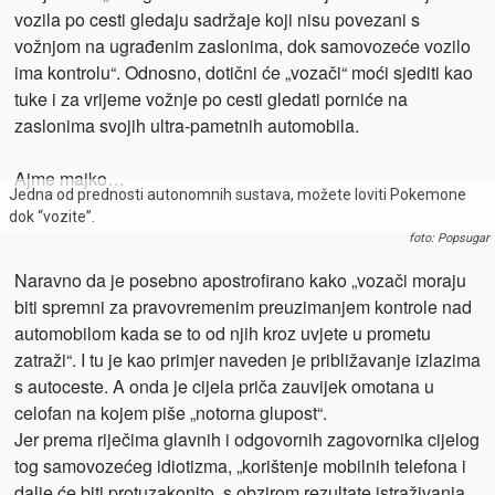
vozila po cesti gledaju sadržaje koji nisu povezani s
vožnjom na ugrađenim zaslonima, dok samovozeće vozilo
ima kontrolu“. Odnosno, dotični će „vozači“ moći sjediti kao
tuke i za vrijeme vožnje po cesti gledati porniće na
zaslonima svojih ultra-pametnih automobila.
Ajme majko…
Jedna od prednosti autonomnih sustava, možete loviti Pokemone
dok “vozite”.
foto: Popsugar
Naravno da je posebno apostrofirano kako „vozači moraju
biti spremni za pravovremenim preuzimanjem kontrole nad
automobilom kada se to od njih kroz uvjete u prometu
zatraži“. I tu je kao primjer naveden je približavanje izlazima
s autoceste. A onda je cijela priča zauvijek omotana u
celofan na kojem piše „notorna glupost“.
Jer prema riječima glavnih i odgovornih zagovornika cijelog
tog samovozećeg idiotizma, „korištenje mobilnih telefona i
dalje će biti protuzakonito, s obzirom rezultate istraživanja