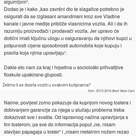
sigurnijom“.
Dodao je i kako „kao završni dio te slagalice potrebno je
osigurati da se izglasani amandmani kroz sve Vladine
kanale i javne medije približe vlasnicima vozila. Ali i da ih
razumiju proizvođači i prodavači vozila. Jer upravo će
dotični imati ključnu ulogu u osiguravanju da njihovi kupci u
potpunosti cijene sposobnosti automobila koje kupuju i
pravila koja njima upravljaju“.
Dakle eto nam za kraj i hrpetina u sociološki prihvatljive
floskule upakirane gluposti.
Želimo li se doista voziti u ovakvim kutijicama?
foto: 2015-2016 Best New Cars
Naime, povijest zorno pokazuje da kupnjom novog tostera i
dobivanjem garancije za njega u slučaju problema treba
dokazivati sve i svašta. Od ispravnog načina upravljanja s
tim tosterom, pa sve do informacija poput „ne, nisam
stavljao papagaja u toster“ i „nisam metalnim nožem rezao