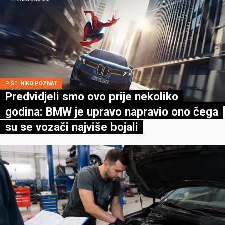
PIŠE:
NIKO POZNAT
Predvidjeli smo ovo prije nekoliko
godina: BMW je upravo napravio ono čega
su se vozači najviše bojali