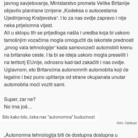
javnog savjetovanja, Ministarstvo prometa Velike Britanije
objavilo planirane izmjene „Kodeksa o autocestama
Ujedinjenog Kraljevstva“. I to za nas ovdje zapravo i nije
neka prijelomna vijest.
Ali u sklopu tih se prijedloga našla i uredba koja bi uskoro
tamošnjim vozačima mogla omogućiti da iskoriste prednosti
„prvog vala tehnologije“ kada samovozeći automobili krenu
na britanske ceste. I ta bi se ideja uskoro mogla preseliti i
na teritorij EUnije, odnosno kad-tad zakačiti i nas ovdje.
Uglavnom, eto Britancima autonomnih automobila koji će
legalno i bez puno uplitanja od strane okupanata unutar
automobila moći voziti sami.
Super, zar ne?
No ima još…
Bilo kako bilo, čeka nas “autonomna” budućnost.
foto: Carbuzz
„Autonomna tehnologija biti će dostupna dostupna u