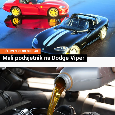
PIŠE:
IVAN IGLOO GLUHAK
Mali podsjetnik na Dodge Viper