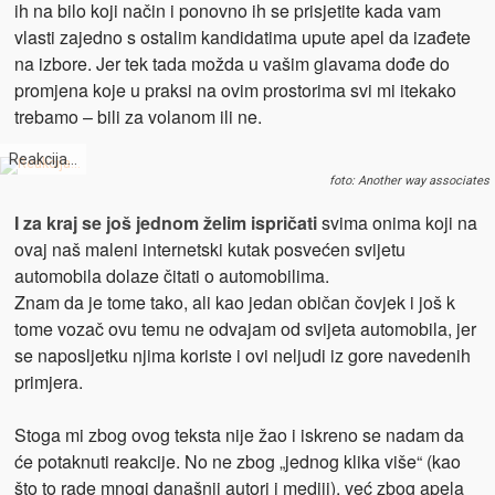
ih na bilo koji način i ponovno ih se prisjetite kada vam
vlasti zajedno s ostalim kandidatima upute apel da izađete
na izbore. Jer tek tada možda u vašim glavama dođe do
promjena koje u praksi na ovim prostorima svi mi itekako
trebamo – bili za volanom ili ne.
Reakcija…
foto: Another way associates
I za kraj se još jednom želim ispričati
svima onima koji na
ovaj naš maleni internetski kutak posvećen svijetu
automobila dolaze čitati o automobilima.
Znam da je tome tako, ali kao jedan običan čovjek i još k
tome vozač ovu temu ne odvajam od svijeta automobila, jer
se naposljetku njima koriste i ovi neljudi iz gore navedenih
primjera.
Stoga mi zbog ovog teksta nije žao i iskreno se nadam da
će potaknuti reakcije. No ne zbog „jednog klika više“ (kao
što to rade mnogi današnji autori i mediji), već zbog apela