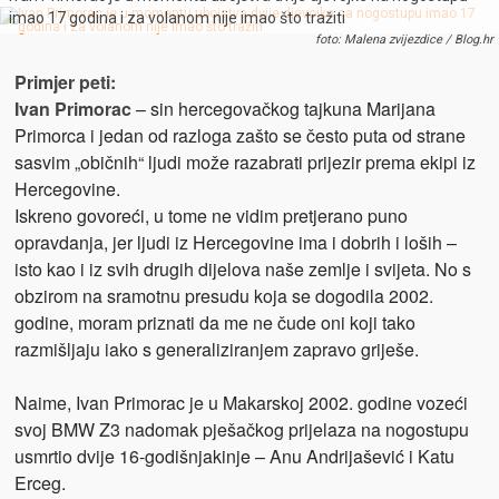
imao 17 godina i za volanom nije imao što tražiti
foto: Malena zvijezdice / Blog.hr
Primjer peti:
Ivan Primorac
– sin hercegovačkog tajkuna Marijana
Primorca i jedan od razloga zašto se često puta od strane
sasvim „običnih“ ljudi može razabrati prijezir prema ekipi iz
Hercegovine.
Iskreno govoreći, u tome ne vidim pretjerano puno
opravdanja, jer ljudi iz Hercegovine ima i dobrih i loših –
isto kao i iz svih drugih dijelova naše zemlje i svijeta. No s
obzirom na sramotnu presudu koja se dogodila 2002.
godine, moram priznati da me ne čude oni koji tako
razmišljaju iako s generaliziranjem zapravo griješe.
Naime, Ivan Primorac je u Makarskoj 2002. godine vozeći
svoj BMW Z3 nadomak pješačkog prijelaza na nogostupu
usmrtio dvije 16-godišnjakinje – Anu Andrijašević i Katu
Erceg.