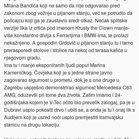
Milana Bandića koji ne samo da nije odgovarao pred
zakonom zbog vožnje u pijanom stanju, već se potrudio da
policajcu koji ga je zaustavio sredi otkaz. Nećak splitske
verzije lika iz crtića pod imenom Krusty the Clown manje-
više konstantno divlja s Ferrarijima i BMW-ima, te prolazi
nekažnjeno. A gospodin Grdović u pijanom stanju tu i tamo
prerasporedi stolove i stolice na nekoj od terasa kafića u
njegovom gradu.
Ima tu i manje eksponiranih ljudi poput Marina
Kameničkog. Čovjeka koji je s jedne strane javno
zagovarao sigurnost u prometu, dok je s one druge u
Zagrebu uspješno demonstrirao sigurnost Mercedesa C63
AMG, oduzevši pri tome dva života. Zatim imamo i 24-
godišnjaka kojem je V-Tec očito bio prevelik zalogaj, pa je u
Dubravi uspio pokositi drvo i ubiti se, a onda je tu i onaj lik s
Audijem koji je usred noći uspio premjestiti tramvajsku
stanicu na drugu lokaciju.