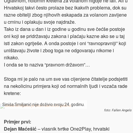
Uglavnom, notornih kretena za volanom nigdje ne fali. Ali u
Hrvatskoj takvi često prolaze bez ikakvih problema, dok su
razne obitelji zbog njihovih eskapada za volanom zavijene
u crninu i oplakuju svoje najdraže.
Tako iz dana u dan i iz godine u godinu sve čećše postoje
oni koji se pridržavaju zakona i plaćaju kazne ako se u taj
isti zakon ogriješe. A onda postoje i oni “ravnopravniji” koji
uništavaju živote i zbog toga ne odgovaraju nikome i
nikako.
I onda se to naziva “pravnom državom”…
Stoga mi je palo na um sve vas cijenjene čitatelje podsjetiti
na nekolicinu primjera koji od normalnih ljudi i vozača rade
kretene:
Siniša Smiljanić nije doživio svoju 24. godinu.
foto: Fallen Angels
Primjer prvi:
Dejan Maćešić
– vlasnik tvrtke One2Play, hrvatski