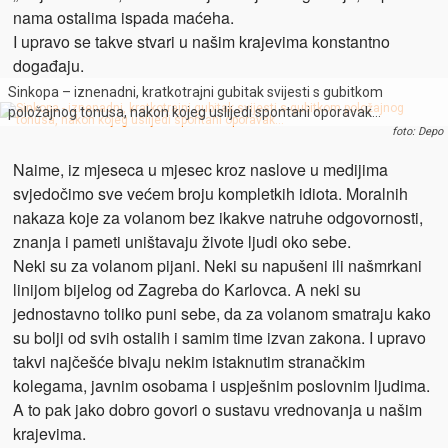
nama ostalima ispada maćeha.
I upravo se takve stvari u našim krajevima konstantno
događaju.
Sinkopa – iznenadni, kratkotrajni gubitak svijesti s gubitkom
položajnog tonusa, nakon kojeg uslijedi spontani oporavak…
foto: Depo
Naime, iz mjeseca u mjesec kroz naslove u medijima
svjedočimo sve većem broju kompletkih idiota. Moralnih
nakaza koje za volanom bez ikakve natruhe odgovornosti,
znanja i pameti uništavaju živote ljudi oko sebe.
Neki su za volanom pijani. Neki su napušeni ili našmrkani
linijom bijelog od Zagreba do Karlovca. A neki su
jednostavno toliko puni sebe, da za volanom smatraju kako
su bolji od svih ostalih i samim time izvan zakona. I upravo
takvi najčešće bivaju nekim istaknutim stranačkim
kolegama, javnim osobama i uspješnim poslovnim ljudima.
A to pak jako dobro govori o sustavu vrednovanja u našim
krajevima.