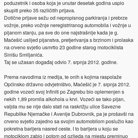
poduzetnik i osoba koja je unutar desetak godina uspio
skupiti preko 35 različitih prijava.
Dotične prijave sežu od nepropisnog parkiranja i prebrze
vožnje, preko vožnje neregistriranog automobila i vožnje u
pijanom stanju, pa sve do one najstrašnije kada je g.
Maćešić uslijed pijanstva, pretjerivanja s brzinom i prolaska
na crveno svjetlo usmrtio 23 godine starog motociklista
Sinišu Smiljanića.
Taj se užasan događaj odvio 7. srpnja 2012. godine.
Prema navodima iz medija, te onih s kojima raspolaže
Općinsko državno odvjetništvo, Maćešić je 7. srpnja 2012.
godine vozeći svoj Infiniti po Zagrebu bio oplemenjen s
nekih 1,89 promila alkohola u krvi. Vozeći se tako pijan,
valjda mu se nije dalo stati na raskrižju ulice Savezne
Republike Njemačke i Avenije Dubrovnik, pa je prošavši na
crveno svjetlo zajedno sa svojim automobilom poslužio kao
pokretna barijera nasred ceste. I to barijera u koju se
motociklom zabio i potom od ozljeda na mjestu preminuo