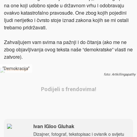
na one koji udobno sjede u državnom vrhu i odobravaju
ovakvo katastrofalno pravosuđe. One zbog kojih pojedini
ljudi nerijetko i čvrsto stoje iznad zakona kojih se mi ostali
trebamo pridržavati.
Zahvaljujem vam svima na pažnji i do čitanja (ako me ne
zbog objavljivanja ovog teksta naše “demokratske” vlasti ne
zatvore).
“Demokracija”
foto: Artkillingapathy
Podijeli s frendovima!
Ivan IGloo Gluhak
Dizajner, fotograf, tekstopisac i ovisnik o svijetu