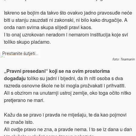
Iskreno se bojim da takvo što ovakvo jadno pravosuđe neće
biti u stanju zauzdati ni zakonski, ni bilo kako drugačije. A
onda nam svima skupa slijedi pravi kaos.
I to onaj uzrokovan neradom i nemarom institucija koje svi
toliko skupo plaćamo.
Prestanite šutjeti…
foto: Teamarin
„Pravni presedani“ koji se na ovim prostorima
događaju
toliko su jadni i bijedni, da ih niti osoba s dva
razreda osnovne škole ne bi mogla prožvakati i prihvatiti.
Ali s obzirom na unutarnji ustroj zemlje, oko toga očito nitko
pretjerano ne mari.
Kažu da se pravo i pravda ne miješaju, te da kao pojmovi
ne znače isto.
Ali ovdje pravo ne zna, a pravde nema. I to se iz dana u dan