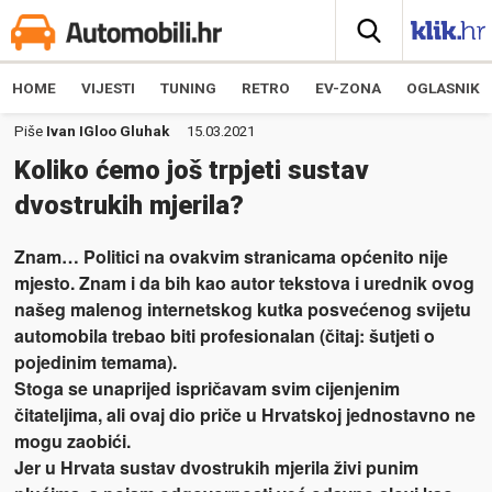
HOME
VIJESTI
TUNING
RETRO
EV-ZONA
OGLASNIK
Piše
Ivan IGloo Gluhak
15.03.2021
Koliko ćemo još trpjeti sustav
dvostrukih mjerila?
Znam… Politici na ovakvim stranicama općenito nije
mjesto. Znam i da bih kao autor tekstova i urednik ovog
našeg malenog internetskog kutka posvećenog svijetu
automobila trebao biti profesionalan (čitaj: šutjeti o
pojedinim temama).
Stoga se unaprijed ispričavam svim cijenjenim
čitateljima, ali ovaj dio priče u Hrvatskoj jednostavno ne
mogu zaobići.
Jer u Hrvata sustav dvostrukih mjerila živi punim