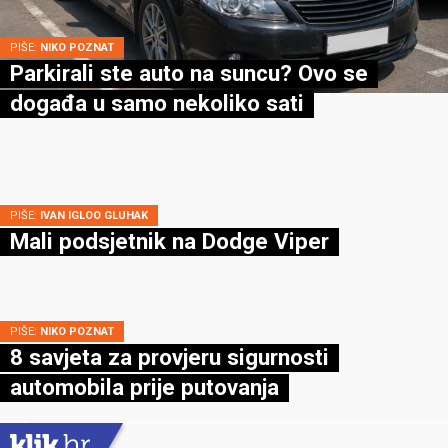
PIŠE:
NIKO POZNAT
Parkirali ste auto na suncu? Ovo se
događa u samo nekoliko sati
PIŠE:
IVAN IGLOO GLUHAK
Mali podsjetnik na Dodge Viper
PIŠE:
NIKO POZNAT
8 savjeta za provjeru sigurnosti
automobila prije putovanja