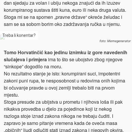
dan sjedaju za volan i ubiju nekoga znajući da ih izuzev
korumpiranog sustava štiti kuna, euro ili neka druga valuta.
Stoga mi se na spomen „pravne države“ okreće želudac i
sam se sa sobom borim oko zadržavanja ručka u njemu.
Treba li konentar?
foto: Memegenerator
Tomo Horvatinčić kao jedinu iznimku iz gore navedenih
slučajeva i primjera
ima to što se ubojstvo zbog njegove
“sinkope” dogodilo na moru.
No rezultatno stanje je isto: korumpirani suci, impotentni
zakoni puni rupa, te nesposobnost u redovima onih kojima
bi očuvanje pravde u ovoj zemlji trebalo biti na prvom
mjestu.
Stoga presude za ubijstva u prometu i njihova loša ili pak
nikakva provedba u djelo za pojedince koji iz nekog
razloga stoje iznad zakona nikoga ne trebaju čuditi. I
zapravo je samo pitanje vremena kada će oveća masa
„običnih“ ljudi odlučiti stati iznad zakona i njegovih okvira.