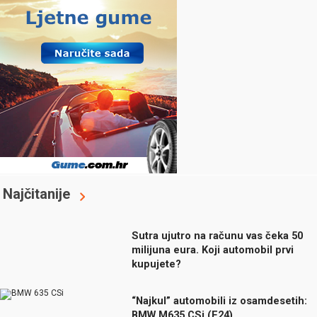
Najčitanije
Sutra ujutro na računu vas čeka 50
milijuna eura. Koji automobil prvi
kupujete?
“Najkul” automobili iz osamdesetih:
BMW M635 CSi (E24)