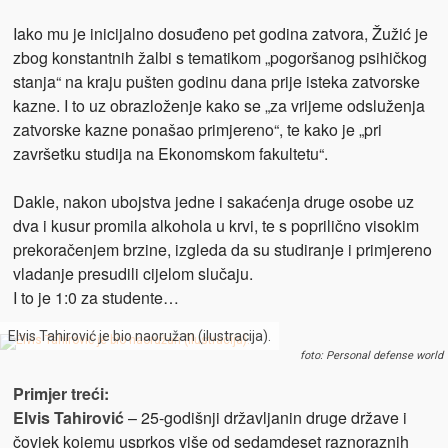
Iako mu je inicijalno dosuđeno pet godina zatvora, Žužić je
zbog konstantnih žalbi s tematikom „pogoršanog psihičkog
stanja“ na kraju pušten godinu dana prije isteka zatvorske
kazne. I to uz obrazloženje kako se „za vrijeme odsluženja
zatvorske kazne ponašao primjereno“, te kako je „pri
završetku studija na Ekonomskom fakultetu“.
Dakle, nakon ubojstva jedne i sakaćenja druge osobe uz
dva i kusur promila alkohola u krvi, te s poprilično visokim
prekoračenjem brzine, izgleda da su studiranje i primjereno
vladanje presudili cijelom slučaju.
I to je 1:0 za studente…
Elvis Tahirović je bio naoružan (ilustracija).
foto: Personal defense world
Primjer treći:
Elvis Tahirović
– 25-godišnji državljanin druge države i
čovjek kojemu usprkos više od sedamdeset raznoraznih