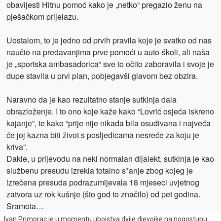
obavijesti Hitnu pomoć kako je „netko“ pregazio ženu na
pješačkom prijelazu.
Uostalom, to je jedno od prvih pravila koje je svatko od nas
naučio na predavanjima prve pomoći u auto-školi, ali naša
je „sportska ambasadorica“ sve to očito zaboravila i svoje je
dupe stavila u prvi plan, pobjegavši glavom bez obzira.
Naravno da je kao rezultatno stanje sutkinja dala
obrazloženje. I to ono koje kaže kako “Lovrić osjeća iskreno
kajanje”, te kako “prije nije nikada bila osuđivana i najveća
će joj kazna biti život s posljedicama nesreće za koju je
kriva”.
Dakle, u prijevodu na neki normalan dijalekt, sutkinja je kao
službenu presudu izrekla totalno s*anje zbog kojeg je
izrečena presuda podrazumijevala 18 mjeseci uvjetnog
zatvora uz rok kušnje (što god to značilo) od pet godina.
Sramota…
Ivan Primorac je u momentu ubojstva dvije djevojke na nogostupu