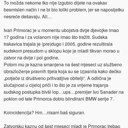
To možda nekome tko nije izgubio dijete na ovakav
besmislen način i ne bi bio toliki problem, jer se naposljetku
nesreće dešavaju. Ali…
Ivan Primorac je u momentu ubojstva dvije djevojke imao
17 godina i za volanom nije imao što tražiti. Sudska
trakavica trajala je (pre)dugo i 2005. godine rezultirala
sudskom presudom u sklopu koje je mladi tikvan morao u
zatvor na dvije i pol godine.
Potom mu je kazna smanjena na šest mjeseci uz službeno
obrazloženje pravnih tijela koja su se izjasnila kako dečko
„potječe iz društveno prihvatljive obitelji“. A odlična je
slučajnost u cijeloj priči i to što je za vrijeme trajanja
sudskog postupka bivši lop…ups…premijer Ivo Sanader na
poklon od tate Primorca dobio blindirani BMW serije 7.
Koincidencija? Hm…nisam baš siguran.
Zatvorsku kaznu od šest mjeseci mladi je Primorac trebao