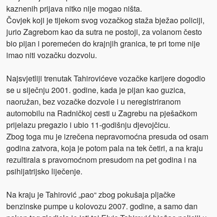
kaznenih prijava nitko nije mogao ništa.
Čovjek koji je tijekom svog vozačkog staža bježao policiji,
jurio Zagrebom kao da sutra ne postoji, za volanom često
bio pijan i poremećen do krajnjih granica, te pri tome nije
imao niti vozačku dozvolu.
Najsvjetliji trenutak Tahirovićeve vozačke karijere dogodio
se u siječnju 2001. godine, kada je pijan kao guzica,
naoružan, bez vozačke dozvole i u neregistriranom
automobilu na Radničkoj cesti u Zagrebu na pješačkom
prijelazu pregazio i ubio 11-godišnju djevojčicu.
Zbog toga mu je izrečena nepravomoćna presuda od osam
godina zatvora, koja je potom pala na tek četiri, a na kraju
rezultirala s pravomoćnom presudom na pet godina i na
psihijatrijsko liječenje.
Na kraju je Tahirović „pao“ zbog pokušaja pljačke
benzinske pumpe u kolovozu 2007. godine, a samo dan