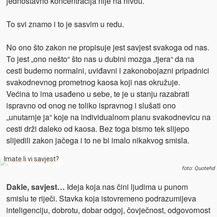
jednostavno koncentracija nije na nivou.
To svi znamo i to je sasvim u redu.
No ono što zakon ne propisuje jest savjest svakoga od nas.
To jest „ono nešto“ što nas u dubini mozga „tjera“ da na
cesti budemo normalni, uviđavni i zakonobojazni pripadnici
svakodnevnog prometnog kaosa koji nas okružuje.
Većina to ima usađeno u sebe, te je u stanju razabrati
ispravno od onog ne toliko ispravnog i slušati ono
„unutarnje ja“ koje na individualnom planu svakodnevicu na
cesti drži daleko od kaosa. Bez toga bismo tek slijepo
slijedili zakon jačega i to ne bi imalo nikakvog smisla.
Imate li vi savjest?
foto: Quotehd
Dakle, savjest…
Ideja koja nas čini ljudima u punom
smislu te riječi. Stavka koja istovremeno podrazumijeva
inteligenciju, dobrotu, dobar odgoj, čovječnost, odgovornost