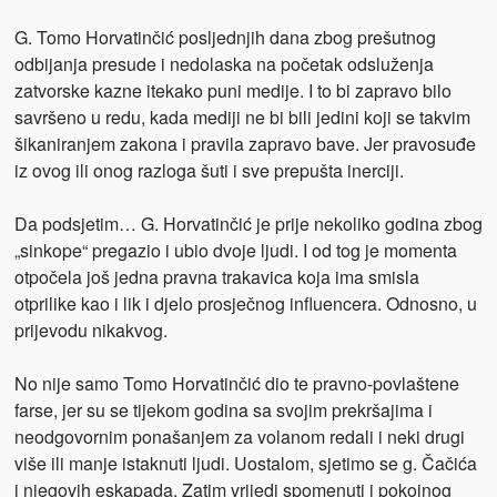
G. Tomo Horvatinčić posljednjih dana zbog prešutnog
odbijanja presude i nedolaska na početak odsluženja
zatvorske kazne itekako puni medije. I to bi zapravo bilo
savršeno u redu, kada mediji ne bi bili jedini koji se takvim
šikaniranjem zakona i pravila zapravo bave. Jer pravosuđe
iz ovog ili onog razloga šuti i sve prepušta inerciji.
Da podsjetim… G. Horvatinčić je prije nekoliko godina zbog
„sinkope“ pregazio i ubio dvoje ljudi. I od tog je momenta
otpočela još jedna pravna trakavica koja ima smisla
otprilike kao i lik i djelo prosječnog influencera. Odnosno, u
prijevodu nikakvog.
No nije samo Tomo Horvatinčić dio te pravno-povlaštene
farse, jer su se tijekom godina sa svojim prekršajima i
neodgovornim ponašanjem za volanom redali i neki drugi
više ili manje istaknuti ljudi. Uostalom, sjetimo se g. Čačića
i njegovih eskapada. Zatim vrijedi spomenuti i pokojnog