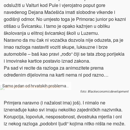
odslužiti u Valturi kod Pule i vjerojatno poput gore
navedenog Dejana Maćešića imati slobodne vikende i
godišnji odmor. No umjesto toga je Primorac junior po kazni
otišao u Švicarsku. I tamo je opako kažnjen u obliku
školovanja u elitnoj švicarskoj školi u Luzernu.
Naravno da mu čak ni vozačka dozvola nije oduzeta, pa je
imao razloga nastaviti voziti skupe, luksuzne i brze
automobile – baš kao pravi „rođo“ čiji se tata zbog porijekla
i imovinske kartice postavio iznad zakona.
Pa sad vi recite da razloga za animozitete prema
određenim dijelovima na karti nema ni pod razno…
Samo jedan od hrvatskih problema…
foto: Blackeconomicdevelopment
Primjera naravno (i nažalost ima) još). I nimalo ne
iznenađuje kako svi imaju nekoliko zajedničkih nazivnika.
Korupcija, lopovluk, nesposobnost, dvostruka mjerila i oni
iz nekog razloga „podobni ljudi“ kojima nitko ništa ne može.