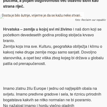
plućima, a pojam odgovornosti već odavno slovi kao
strana riječ.
Dosta je bilo šutnje, vrijeme je da se kažu neke stvari…
foto: Reclaim our republic
Hrvatska – zemlja u kojoj svi mi živimo
i naš dom koji se
početkom devedesetih godina prošlog stoljeća krvavo
branio.
Zemlja koja ima sve. Kulturu, geografska obilježja i klimu o
kakvoj neke druge zemlje mogu samo sanjati. Dovoljno
stanovnika, a opet bez viška zbog kojeg bi država u globalu
patila od prenapučenosti.
Imamo zlatnu žilu Europe i jednu od najljepših obala na
svijetu. Imamo predivne gradove i sela, te riznicu prirodnih
bogatstava kakvih se nitko normalan ne bi posramio.
No nažalost imamo i hordu vječno gladnih