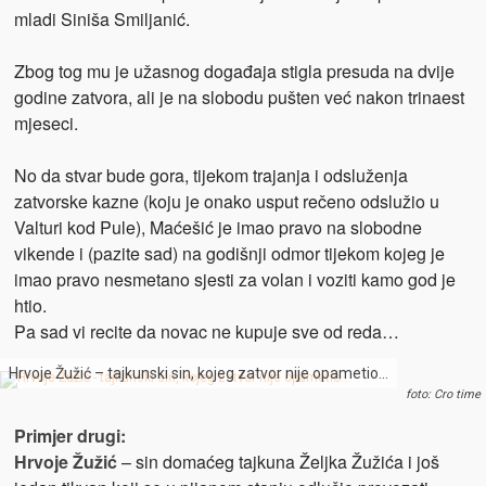
mladi Siniša Smiljanić.
Zbog tog mu je užasnog događaja stigla presuda na dvije
godine zatvora, ali je na slobodu pušten već nakon trinaest
mjeseci.
No da stvar bude gora, tijekom trajanja i odsluženja
zatvorske kazne (koju je onako usput rečeno odslužio u
Valturi kod Pule), Maćešić je imao pravo na slobodne
vikende i (pazite sad) na godišnji odmor tijekom kojeg je
imao pravo nesmetano sjesti za volan i voziti kamo god je
htio.
Pa sad vi recite da novac ne kupuje sve od reda…
Hrvoje Žužić – tajkunski sin, kojeg zatvor nije opametio…
foto: Cro time
Primjer drugi:
Hrvoje Žužić
– sin domaćeg tajkuna Željka Žužića i još