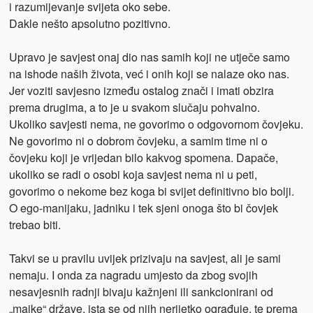
i razumijevanje svijeta oko sebe.
Dakle nešto apsolutno pozitivno.
Upravo je savjest onaj dio nas samih koji ne utječe samo
na ishode naših života, već i onih koji se nalaze oko nas.
Jer voziti savjesno između ostalog znači i imati obzira
prema drugima, a to je u svakom slučaju pohvalno.
Ukoliko savjesti nema, ne govorimo o odgovornom čovjeku.
Ne govorimo ni o dobrom čovjeku, a samim time ni o
čovjeku koji je vrijedan bilo kakvog spomena. Dapače,
ukoliko se radi o osobi koja savjest nema ni u peti,
govorimo o nekome bez koga bi svijet definitivno bio bolji.
O ego-manijaku, jadniku i tek sjeni onoga što bi čovjek
trebao biti.
Takvi se u pravilu uvijek prizivaju na savjest, ali je sami
nemaju. I onda za nagradu umjesto da zbog svojih
nesavjesnih radnji bivaju kažnjeni ili sankcionirani od
„majke“ države, ista se od njih nerijetko ograđuje, te prema