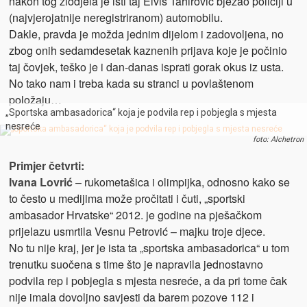
nakon tog zlodjela je isti taj Elvis Tahirović bježao policiji u
(najvjerojatnije neregistriranom) automobilu.
Dakle, pravda je možda jednim dijelom i zadovoljena, no
zbog onih sedamdesetak kaznenih prijava koje je počinio
taj čovjek, teško je i dan-danas isprati gorak okus iz usta.
No tako nam i treba kada su stranci u povlaštenom
položaju…
„Sportska ambasadorica“ koja je podvila rep i pobjegla s mjesta
nesreće
foto: Alchetron
Primjer četvrti:
Ivana Lovrić
– rukometašica i olimpijka, odnosno kako se
to često u medijima može pročitati i čuti, „sportski
ambasador Hrvatske“ 2012. je godine na pješačkom
prijelazu usmrtila Vesnu Petrović – majku troje djece.
No tu nije kraj, jer je ista ta „sportska ambasadorica“ u tom
trenutku suočena s time što je napravila jednostavno
podvila rep i pobjegla s mjesta nesreće, a da pri tome čak
nije imala dovoljno savjesti da barem pozove 112 i