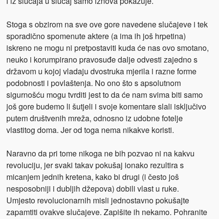
i iz slučaja u slučaj samo iznova pokazuje.
Stoga s obzirom na sve ove gore navedene slučajeve i tek
sporadično spomenute aktere (a ima ih još hrpetina)
iskreno ne mogu ni pretpostaviti kuda će nas ovo smotano,
neuko i korumpirano pravosuđe dalje odvesti zajedno s
državom u kojoj vladaju dvostruka mjerila i razne forme
podobnosti i povlaštenja. No ono što s apsolutnom
sigurnošću mogu tvrditi jest to da će nam svima biti samo
još gore budemo li šutjeli i svoje komentare slali isključivo
putem društvenih mreža, odnosno iz udobne fotelje
vlastitog doma. Jer od toga nema nikakve koristi.
Naravno da pri tome nikoga ne bih pozvao ni na kakvu
revoluciju, jer svaki takav pokušaj ionako rezultira s
micanjem jednih kretena, kako bi drugi (i često još
nesposobniji i dubljih džepova) dobili vlast u ruke.
Umjesto revolucionarnih misli jednostavno pokušajte
zapamtiti ovakve slučajeve. Zapišite ih nekamo. Pohranite