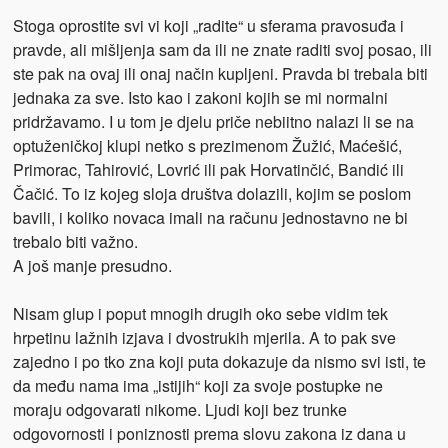
Stoga oprostite svi vi koji „radite“ u sferama pravosuđa i
pravde, ali mišljenja sam da ili ne znate raditi svoj posao, ili
ste pak na ovaj ili onaj način kupljeni. Pravda bi trebala biti
jednaka za sve. Isto kao i zakoni kojih se mi normalni
pridržavamo. I u tom je djelu priče nebiitno nalazi li se na
optuženičkoj klupi netko s prezimenom Žužić, Maćešić,
Primorac, Tahirović, Lovrić ili pak Horvatinčić, Bandić ili
Čačić. To iz kojeg sloja društva dolazili, kojim se poslom
bavili, i koliko novaca imali na računu jednostavno ne bi
trebalo biti važno.
A još manje presudno.
Nisam glup i poput mnogih drugih oko sebe vidim tek
hrpetinu lažnih izjava i dvostrukih mjerila. A to pak sve
zajedno i po tko zna koji puta dokazuje da nismo svi isti, te
da među nama ima „istijih“ koji za svoje postupke ne
moraju odgovarati nikome. Ljudi koji bez trunke
odgovornosti i poniznosti prema slovu zakona iz dana u