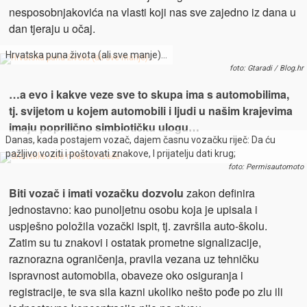
nesposobnjakovića na vlasti koji nas sve zajedno iz dana u
dan tjeraju u očaj.
Hrvatska puna života (ali sve manje)…
foto: Gtaradi / Blog.hr
…a evo i kakve veze sve to skupa ima s automobilima,
tj. svijetom u kojem automobili i ljudi u našim krajevima
imaju poprilično simbiotičku ulogu…
Danas, kada postajem vozač, dajem časnu vozačku riječ: Da ću
pažljivo voziti i poštovati znakove, I prijatelju dati krug;
foto: Permisautomoto
Biti vozač i imati vozačku dozvolu
zakon definira
jednostavno: kao punoljetnu osobu koja je upisala i
uspješno položila vozački ispit, tj. završila auto-školu.
Zatim su tu znakovi i ostatak prometne signalizacije,
raznorazna ograničenja, pravila vezana uz tehničku
ispravnost automobila, obaveze oko osiguranja i
registracije, te sva sila kazni ukoliko nešto pođe po zlu ili