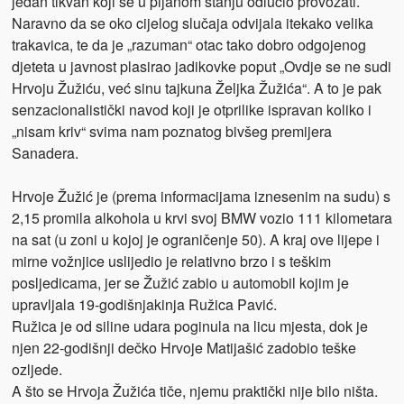
jedan tikvan koji se u pijanom stanju odlučio provozati.
Naravno da se oko cijelog slučaja odvijala itekako velika
trakavica, te da je „razuman“ otac tako dobro odgojenog
djeteta u javnost plasirao jadikovke poput „Ovdje se ne sudi
Hrvoju Žužiću, već sinu tajkuna Željka Žužića“. A to je pak
senzacionalistički navod koji je otprilike ispravan koliko i
„nisam kriv“ svima nam poznatog bivšeg premijera
Sanadera.
Hrvoje Žužić je (prema informacijama iznesenim na sudu) s
2,15 promila alkohola u krvi svoj BMW vozio 111 kilometara
na sat (u zoni u kojoj je ograničenje 50). A kraj ove lijepe i
mirne vožnjice uslijedio je relativno brzo i s teškim
posljedicama, jer se Žužić zabio u automobil kojim je
upravljala 19-godišnjakinja Ružica Pavić.
Ružica je od siline udara poginula na licu mjesta, dok je
njen 22-godišnji dečko Hrvoje Matijašić zadobio teške
ozljede.
A što se Hrvoja Žužića tiče, njemu praktički nije bilo ništa.