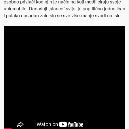
osobno privlači kod njih je način na koji modificiraju svoje
automobile. Današnji „stance“ svijet je poprilično jednoličan
i polako dosadan zato što se sve više-manje svodi na isto.