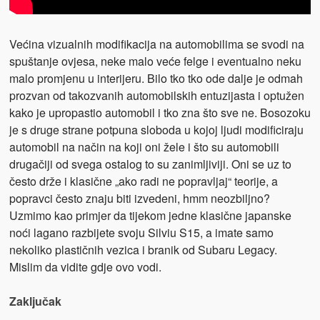
Većina vizualnih modifikacija na automobilima se svodi na
spuštanje ovjesa, neke malo veće felge i eventualno neku
malo promjenu u interijeru. Bilo tko tko ode dalje je odmah
prozvan od takozvanih automobilskih entuzijasta i optužen
kako je upropastio automobil i tko zna što sve ne. Bosozoku
je s druge strane potpuna sloboda u kojoj ljudi modificiraju
automobil na način na koji oni žele i što su automobili
drugačiji od svega ostalog to su zanimljiviji. Oni se uz to
često drže i klasične „ako radi ne popravljaj“ teorije, a
popravci često znaju biti izvedeni, hmm neozbiljno?
Uzmimo kao primjer da tijekom jedne klasične japanske
noći lagano razbijete svoju Silviu S15, a imate samo
nekoliko plastičnih vezica i branik od Subaru Legacy.
Mislim da vidite gdje ovo vodi.
Zaključak