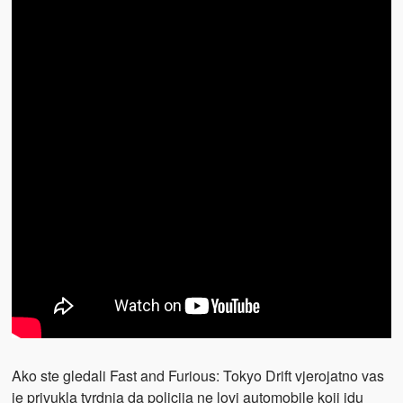
Ako ste gledali Fast and Furious: Tokyo Drift vjerojatno vas
je privukla tvrdnja da policija ne lovi automobile koji idu