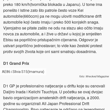
preko 180 km/h(tvornička blokada u Japanu). U tome ima
ponešto i istine zato što patrole često voze Kei
automobile(660ccm) pa ne mogu uloviti modificirane drift
automobile koji često imaju i preko 500 konjskih snaga.
Vjerojatno se pitate zašto ne odu na stazu ako očito imaju
novca za automobile, a i žive u državi u kojoj je smješten
Ebisu sa poprilično pristupačnim cijenama. Odgovor je
ustvari poprilično jednostavan; to vide kao žestoki protest
protiv svojih života koje oni sami smatraju dosadnima.
D1 Grand Prix
AE86 i SIlvia S15(Imamura)
foto: Wrecked Magazine
D1 GP je profesionalno natjecanje u driftu koje su osnovali
Daijiro Inada i Keiichi Tsuchiya. U početku se ovaj dvojac
bavio organizacijom amaterskih drift natjecanja, a 2000.
godine su organizirali All Japan Professional Drift
Championship. Prvo natjecanje je održano na legendarnoj