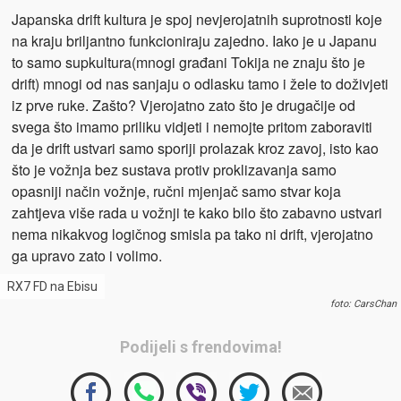
Japanska drift kultura je spoj nevjerojatnih suprotnosti koje
na kraju briljantno funkcioniraju zajedno. Iako je u Japanu
to samo supkultura(mnogi građani Tokija ne znaju što je
drift) mnogi od nas sanjaju o odlasku tamo i žele to doživjeti
iz prve ruke. Zašto? Vjerojatno zato što je drugačije od
svega što imamo priliku vidjeti i nemojte pritom zaboraviti
da je drift ustvari samo sporiji prolazak kroz zavoj, isto kao
što je vožnja bez sustava protiv proklizavanja samo
opasniji način vožnje, ručni mjenjač samo stvar koja
zahtjeva više rada u vožnji te kako bilo što zabavno ustvari
nema nikakvog logičnog smisla pa tako ni drift, vjerojatno
ga upravo zato i volimo.
RX7 FD na Ebisu
foto: CarsChan
Podijeli s frendovima!