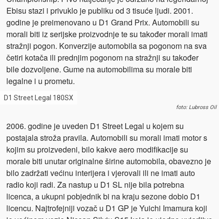
Ebisu stazi i privuklo je publiku od 3 tisuće ljudi. 2001.
godine je preimenovano u D1 Grand Prix. Automobili su
morali biti iz serijske proizvodnje te su također morali imati
stražnji pogon. Konverzije automobila sa pogonom na sva
četiri kotača ili prednjim pogonom na stražnji su također
bile dozvoljene. Gume na automobilima su morale biti
legalne i u prometu.
D1 Street Legal 180SX
foto: Lubross Oil
2006. godine je uveden D1 Street Legal u kojem su
postajala stroža pravila. Automobili su morali imati motor s
kojim su proizvedeni, bilo kakve aero modifikacije su
morale biti unutar originalne širine automobila, obavezno je
bilo zadržati većinu interijera i vjerovali ili ne imati auto
radio koji radi. Za nastup u D1 SL nije bila potrebna
licenca, a ukupni pobjednik bi na kraju sezone dobio D1
licencu. Najtrofejniji vozač u D1 GP je Yuichi Imamura koji