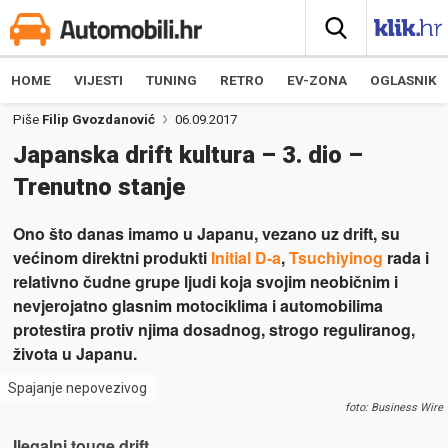
HOME
VIJESTI
TUNING
RETRO
EV-ZONA
OGLASNIK
Piše
Filip Gvozdanović
06.09.2017
Japanska drift kultura – 3. dio –
Trenutno stanje
Ono što danas imamo u Japanu, vezano uz drift, su
većinom direktni produkti
Initial D-a
,
Tsuchiyinog
rada i
relativno čudne grupe ljudi koja svojim neobičnim i
nevjerojatno glasnim motociklima i automobilima
protestira protiv njima dosadnog, strogo reguliranog,
života u Japanu.
Spajanje nepovezivog
foto: Business Wire
Ilegalni touge drift