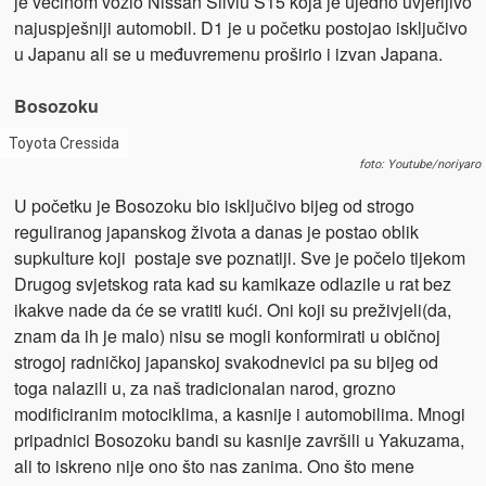
je većinom vozio Nissan Silviu S15 koja je ujedno uvjerljivo
najuspješniji automobil. D1 je u početku postojao isključivo
u Japanu ali se u međuvremenu proširio i izvan Japana.
Bosozoku
Toyota Cressida
foto: Youtube/noriyaro
U početku je Bosozoku bio isključivo bijeg od strogo
reguliranog japanskog života a danas je postao oblik
supkulture koji postaje sve poznatiji. Sve je počelo tijekom
Drugog svjetskog rata kad su kamikaze odlazile u rat bez
ikakve nade da će se vratiti kući. Oni koji su preživjeli(da,
znam da ih je malo) nisu se mogli konformirati u običnoj
strogoj radničkoj japanskoj svakodnevici pa su bijeg od
toga nalazili u, za naš tradicionalan narod, grozno
modificiranim motociklima, a kasnije i automobilima. Mnogi
pripadnici Bosozoku bandi su kasnije završili u Yakuzama,
ali to iskreno nije ono što nas zanima. Ono što mene