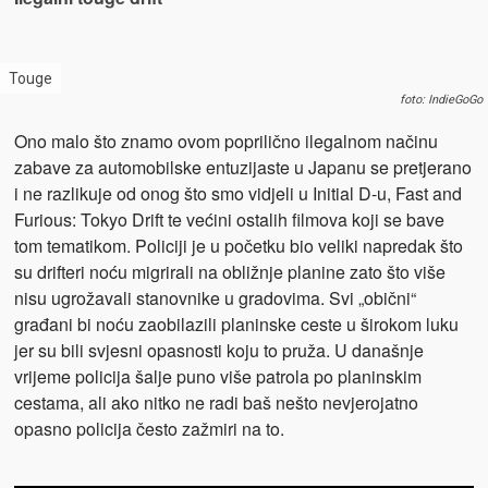
Touge
foto: IndieGoGo
Ono malo što znamo ovom poprilično ilegalnom načinu
zabave za automobilske entuzijaste u Japanu se pretjerano
i ne razlikuje od onog što smo vidjeli u Initial D-u, Fast and
Furious: Tokyo Drift te većini ostalih filmova koji se bave
tom tematikom. Policiji je u početku bio veliki napredak što
su drifteri noću migrirali na obližnje planine zato što više
nisu ugrožavali stanovnike u gradovima. Svi „obični“
građani bi noću zaobilazili planinske ceste u širokom luku
jer su bili svjesni opasnosti koju to pruža. U današnje
vrijeme policija šalje puno više patrola po planinskim
cestama, ali ako nitko ne radi baš nešto nevjerojatno
opasno policija često zažmiri na to.