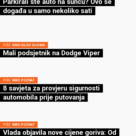
Parkirali ste auto na suncu? Ovo se
događa u samo nekoliko sati
PIŠE:
IVAN IGLOO GLUHAK
Mali podsjetnik na Dodge Viper
PIŠE:
NIKO POZNAT
8 savjeta za provjeru sigurnosti
automobila prije putovanja
PIŠE:
NIKO POZNAT
Vlada objavila nove cijene goriva: Od