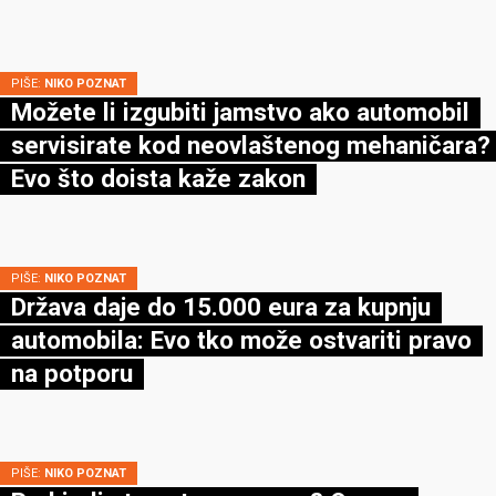
PIŠE:
NIKO POZNAT
Možete li izgubiti jamstvo ako automobil
servisirate kod neovlaštenog mehaničara?
Evo što doista kaže zakon
PIŠE:
NIKO POZNAT
Država daje do 15.000 eura za kupnju
automobila: Evo tko može ostvariti pravo
na potporu
PIŠE:
NIKO POZNAT