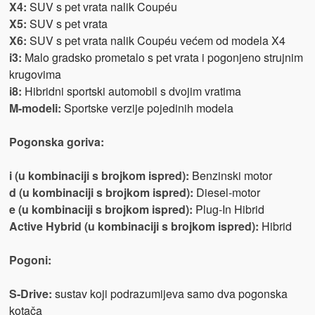
X4:
SUV s pet vrata nalik Coupéu
X5:
SUV s pet vrata
X6:
SUV s pet vrata nalik Coupéu većem od modela X4
i3:
Malo gradsko prometalo s pet vrata i pogonjeno strujnim
krugovima
i8:
Hibridni sportski automobil s dvojim vratima
M-modeli:
Sportske verzije pojedinih modela
Pogonska goriva:
i (u kombinaciji s brojkom ispred):
Benzinski motor
d (u kombinaciji s brojkom ispred):
Diesel-motor
e (u kombinaciji s brojkom ispred):
Plug-In Hibrid
Active Hybrid (u kombinaciji s brojkom ispred):
Hibrid
Pogoni:
S-Drive:
sustav koji podrazumijeva samo dva pogonska
kotača