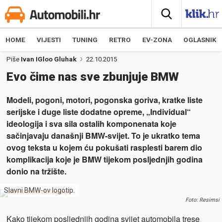
HOME
VIJESTI
TUNING
RETRO
EV-ZONA
OGLASNIK
Piše
Ivan IGloo Gluhak
22.10.2015
Evo čime nas sve zbunjuje BMW
Modeli, pogoni, motori, pogonska goriva, kratke liste
serijske i duge liste dodatne opreme, „Individual“
ideologija i sva sila ostalih komponenata koje
sačinjavaju današnji BMW-svijet. To je ukratko tema
ovog teksta u kojem ću pokušati rasplesti barem dio
komplikacija koje je BMW tijekom posljednjih godina
donio na tržište.
Slavni BMW-ov logotip.
Foto: Resimsi
Kako tijekom posljednjih godina svijet automobila trese