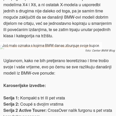
modelima X4 i X6, a ni ostatak X-modela u usporedbi
jednih s drugima nije daleko od toga, pa je samim time
moguće zaključiti da se današnji BMW-ovi modeli dobrim
dijelom ne crtaju, već se jednostavno kopiraju u smanjenim
ili povećanim izdanjima, te se zatim trpaju unutar pojedinih
klasa i kategorija na tržištu.
Još malo oznaka s kojima BMW danas zbunjuje svoje kupce.
foto: Center BMW Blog
Uglavnom, kako ne bih pretjerano teoretizirao i time trošio
svoje i vaše vrijeme, evo po čemu se sve razlikuju današnji
modeli iz BMW-ove ponude:
Karoserijske izvedbe:
Serija 1:
Kompakt s tri ili pet vrata
Serija 2:
Coupé s dvojim vratima
Serija 2 Active Tourer:
CrossOver nalik furgonu s pet vrata