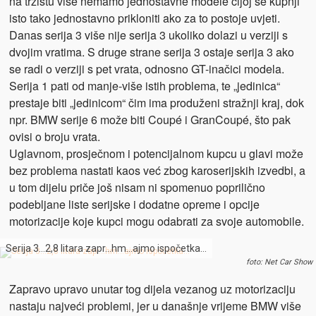
na tržištu više nemamo jednostavne modele čijoj se kupnji
isto tako jednostavno prikloniti ako za to postoje uvjeti.
Danas serija 3 više nije serija 3 ukoliko dolazi u verziji s
dvojim vratima. S druge strane serija 3 ostaje serija 3 ako
se radi o verziji s pet vrata, odnosno GT-inačici modela.
Serija 1 pati od manje-više istih problema, te „jedinica“
prestaje biti „jedinicom“ čim ima produženi stražnji kraj, dok
npr. BMW serije 6 može biti Coupé i GranCoupé, što pak
ovisi o broju vrata.
Uglavnom, prosječnom i potencijalnom kupcu u glavi može
bez problema nastati kaos već zbog karoserijskih izvedbi, a
u tom dijelu priče još nisam ni spomenuo poprilično
podebljane liste serijske i dodatne opreme i opcije
motorizacije koje kupci mogu odabrati za svoje automobile.
Serija 3…2,8 litara zapr…hm…ajmo ispočetka…
foto: Net Car Show
Zapravo upravo unutar tog dijela vezanog uz motorizaciju
nastaju najveći problemi, jer u današnje vrijeme BMW više