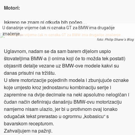
Motori:
Iskreno ne znam ni otkuda bih počeo…
U današnje vrijeme čak ni oznaka GT za BMW ima drugačije
značenje…
foto: Philip Shane´s Blog
Uglavnom, nadam se da sam barem dijelom uspio
štovateljima BMW-a (i onima koji će to možda tek postati)
objasniti detalje vezane uz BMW-ove modele kakvi su
danas prisutni na tržištu.
U sfere motorizacije pojedinih modela i zbunjujuće oznake
koje umjesto kroz jednostavnu kombinaciju serije i
zapremine na dvije decimale na neki apsolutno nelogičan i
čudan način definiraju današnju BMW-ovu motorizaciju
namjerno nisam ulazio, jer bi u protivnom ovaj ionako
odugačak tekst prerastao u ogromnu „kobasicu“ s
bavarskom recepturom.
Zahvaljujem na pažnji.