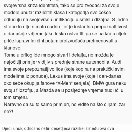
svojevrsna kriza identiteta, tako se proizvođači za svoje
modele unutar različitih klasa i kategorija sve češće
odlučuju na svojevrsnu unifikaciju u smislu dizajna. S jedne
strane to nije nimalo čudno, jer je instantna prepoznatljivost
u današnje vrijeme jako teško ostvariti, pa se na kraju cijele
priče ispravnim čini pojam proizvođača preimenovati u
klanove.
Tome u prilog ide mnogo stvari i detalja, no možda je
najočitiji primjer vidljiv s prednje strane automobila. Audi
ima svoje prepoznatljivo lice (koje kopira na praktički svim
modelima iz ponude), Lexus ima svoje (koje i dan-danas
oko sebe okuplja fanove “X-Men” serijala), BMW gura neku
svoju filozofiju, a Mazda se u posljednje vrijeme trudi ići u
tom smjeru.
Naravno da su to samo primjeri, no vidite na što ciljam, zar
ne?!
Djed i unuk, odnosno četiri desetljeća razlike između ova dva