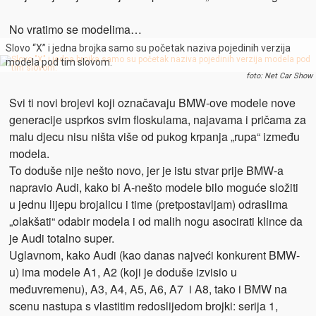
No vratimo se modelima…
Slovo “X” i jedna brojka samo su početak naziva pojedinih verzija
modela pod tim slovom.
foto: Net Car Show
Svi ti novi brojevi koji označavaju BMW-ove modele nove
generacije usprkos svim floskulama, najavama i pričama za
malu djecu nisu ništa više od pukog krpanja „rupa“ između
modela.
To doduše nije nešto novo, jer je istu stvar prije BMW-a
napravio Audi, kako bi A-nešto modele bilo moguće složiti
u jednu lijepu brojalicu i time (pretpostavljam) odraslima
„olakšati“ odabir modela i od malih nogu asocirati klince da
je Audi totalno super.
Uglavnom, kako Audi (kao danas najveći konkurent BMW-
u) ima modele A1, A2 (koji je doduše izvisio u
međuvremenu), A3, A4, A5, A6, A7 i A8, tako i BMW na
scenu nastupa s vlastitim redoslijedom brojki: serija 1,