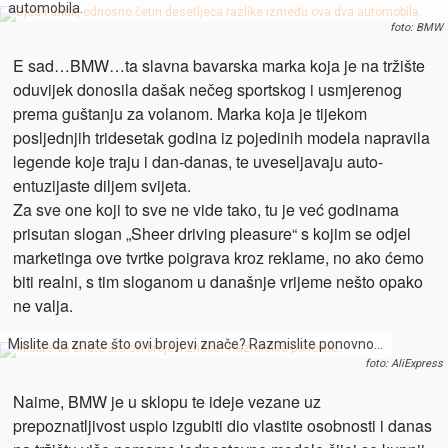
automobila.
foto: BMW
E sad…BMW…ta slavna bavarska marka koja je na tržište
oduvijek donosila dašak nečeg sportskog i usmjerenog
prema guštanju za volanom. Marka koja je tijekom
posljednjih tridesetak godina iz pojedinih modela napravila
legende koje traju i dan-danas, te uveseljavaju auto-
entuzijaste diljem svijeta.
Za sve one koji to sve ne vide tako, tu je već godinama
prisutan slogan „Sheer driving pleasure“ s kojim se odjel
marketinga ove tvrtke poigrava kroz reklame, no ako ćemo
biti realni, s tim sloganom u današnje vrijeme nešto opako
ne valja.
Mislite da znate što ovi brojevi znače? Razmislite ponovno…
foto: AliExpress
Naime, BMW je u sklopu te ideje vezane uz
prepoznatljivost uspio izgubiti dio vlastite osobnosti i danas