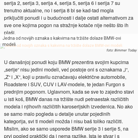
serija 2, serija 3, serija 4, serija 5, serija 6 i serija 7 su
trenutno aktualne, no i serija 8 bi se kad-tad mogla
priključiti ponudi i u budućnosti i dalje ostati alternativom za
sve one kojima pogon na stražnje kotače nije nešto što ih
plaši.
Jedna od novijih oznaka s kakvima na tržište dolaze BMW-ovi
modeli.
foto: Bimmer Today
U današnjoj ponudi koju BMW prezentira svojim kupcima
„serije“ nisu jedini modeli, već postoje oni s oznakama „i“,
„Z“ i „X“, koji u pravilu označavaju električne automobile,
Roadstere i SUV, CUV i LAV-modele, te jedan Furgon s
prednjim pogonom. Uglavnom, kada se sve to zajedno stavi
u isti koš, BMW danas na tržište nudi petnaestak različitih
modela i njihovih različitih karoserijskih izvedenica. No ako
se samo malo pogleda u detalje unutar pojedinih
kategorija, svi ti modeli možda i nisu baš toliko različiti.
Mislim, ako se samo usporede BMW serije 3 i serije 5, na
prvi pogled praktički da i nema razlike. Ista je stvar i s