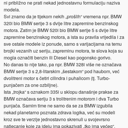
ni približno ne prati nekad jednostavnu formulaciju naziva
modela.
Svi znamo da je tijekom nekih „prošlih“ vremena npr. BMW
320i bio BMW serije 3 s dvije litre zapremine benzinskog
motora. Zatim je BMW 520i bio BMW serije 5 s dvije litre
zapremine benzinskog motora, a ista su pravila vrijedila i za
sve ostale modele iz ponude, samo s varijacijama na temu
brojki vezanih uz seriju, zapreminu motora, te slova koja su
mogla označiti benzin ili Diesel kao pogonsko gorivo.
No danas to nije tako, pa npr. BMW 328i više ne označava
BMW serije 3 s 2,8-litarskim „šestakom“ pod haubom, već
dvolitreni motor s četiri cilindra i puhalicom (tj. Turbo-
punjačem za one ozbiljne).
Ista „trojka“ s oznakom 335i u sklopu današnje prakse za
BMW označava seriju 3 s trolitrenim motorom i dva Turbo
punjača. Samim time ne samo da se za BMW izgubila
nekad planetarno poznata zdrava logika, već su modeli
kroz sve te verzije jednostavno skrenuli u svojevrsno
natjecanje koje za ideju ima pokazivati „tko ima većeg“.