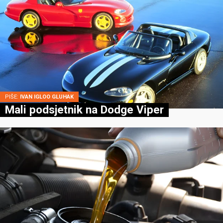
PIŠE:
IVAN IGLOO GLUHAK
Mali podsjetnik na Dodge Viper