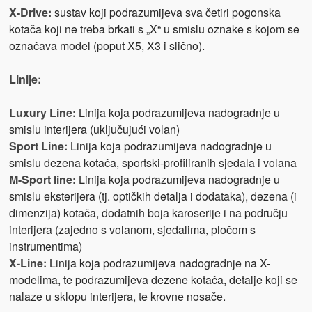
X-Drive:
sustav koji podrazumijeva sva četiri pogonska
kotača koji ne treba brkati s „X“ u smislu oznake s kojom se
označava model (poput X5, X3 i slično).
Linije:
Luxury Line:
Linija koja podrazumijeva nadogradnje u
smislu interijera (uključujući volan)
Sport Line:
Linija koja podrazumijeva nadogradnje u
smislu dezena kotača, sportski-profiliranih sjedala i volana
M-Sport line:
Linija koja podrazumijeva nadogradnje u
smislu eksterijera (tj. optičkih detalja i dodataka), dezena (i
dimenzija) kotača, dodatnih boja karoserije i na području
interijera (zajedno s volanom, sjedalima, pločom s
instrumentima)
X-Line:
Linija koja podrazumijeva nadogradnje na X-
modelima, te podrazumijeva dezene kotača, detalje koji se
nalaze u sklopu interijera, te krovne nosače.