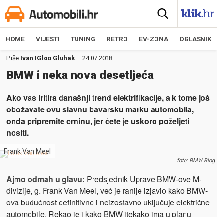
HOME
VIJESTI
TUNING
RETRO
EV-ZONA
OGLASNIK
Piše
Ivan IGloo Gluhak
24.07.2018
BMW i neka nova desetljeća
Ako vas iritira današnji trend elektrifikacije, a k tome još
obožavate ovu slavnu bavarsku marku automobila,
onda pripremite crninu, jer ćete je uskoro poželjeti
nositi.
Frank Van Meel
foto: BMW Blog
Ajmo odmah u glavu:
Predsjednik Uprave BMW-ove M-
divizije, g. Frank Van Meel, već je ranije izjavio kako BMW-
ova budućnost definitivno i neizostavno uključuje električne
automobile. Rekao je i kako BMW itekako ima u planu