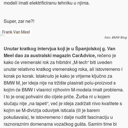
modeli imati elektrificiranu tehniku u njima.
Super, zar ne?!
Frank Van Meel
foto: BMW Blog
Unutar kratkog intervjua koji je u Španjolskoj g. Van
Meel dao za australski magazin CarAdvice,
rečeno je
kako će vremenski rok za hibridni „M-tech“ biti uveden
unutar relativno kratkog vremenskog roka, ali istovremeno i
korak po korak. Istaknuto je kako je vrijeme ključno za
BMW M, jer ideja nije na tržište plasirati polu-proizvod s
kojim će BMW i vlasnici njihovim M-modela imati problema.
I to je onaj pohvalni dio cijele priče. Žurba ni u kojem
slučaju nije „na tapeti“, već je ideja zadržati nivo kvalitete s
kojim se M-divizija oduvijek isticala (ili je barem
pokušavala), te istovremeno i dalje nuditi fascinaciju u
raznoraznim domenama vozačkog gušta. Samim time bi