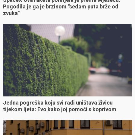
Pogodila je ga je brzinom "sedam puta brže od
zvuka"
Jedna pogreška koju svi radi uništava živicu
tijekom ljeta: Evo kako joj pomoći s koprivom