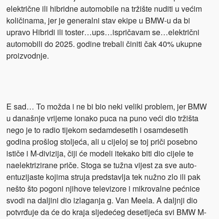
električne ili hibridne automobile na tržište nuditi u većim
količinama, jer je generalni stav ekipe u BMW-u da bi
upravo Hibridi ili toster…ups…ispričavam se…električni
automobili do 2025. godine trebali činiti čak 40% ukupne
proizvodnje.
E sad… To možda i ne bi bio neki veliki problem, jer BMW
u današnje vrijeme ionako puca na puno veći dio tržišta
nego je to radio tijekom sedamdesetih i osamdesetih
godina prošlog stoljeća, ali u cijeloj se toj priči posebno
ističe i M-divizija, čiji će modeli itekako biti dio cijele te
naelektrizirane priče. Stoga se tužna vijest za sve auto-
entuzijaste kojima struja predstavlja tek nužno zlo ili pak
nešto što pogoni njihove televizore i mikrovalne pećnice
svodi na daljini dio izlaganja g. Van Meela. A daljnji dio
potvrđuje da će do kraja sljedećeg desetljeća svi BMW M-