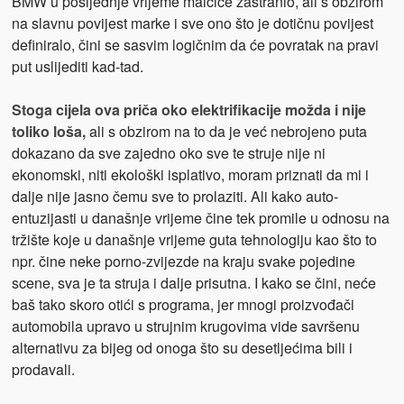
BMW u posljednje vrijeme malčice zastranio, ali s obzirom
na slavnu povijest marke i sve ono što je dotičnu povijest
definiralo, čini se sasvim logičnim da će povratak na pravi
put uslijediti kad-tad.
Stoga cijela ova priča oko elektrifikacije možda i nije
toliko loša,
ali s obzirom na to da je već nebrojeno puta
dokazano da sve zajedno oko sve te struje nije ni
ekonomski, niti ekološki isplativo, moram priznati da mi i
dalje nije jasno čemu sve to prolaziti. Ali kako auto-
entuzijasti u današnje vrijeme čine tek promile u odnosu na
tržište koje u današnje vrijeme guta tehnologiju kao što to
npr. čine neke porno-zvijezde na kraju svake pojedine
scene, sva je ta struja i dalje prisutna. I kako se čini, neće
baš tako skoro otići s programa, jer mnogi proizvođači
automobila upravo u strujnim krugovima vide savršenu
alternativu za bijeg od onoga što su desetljećima bili i
prodavali.