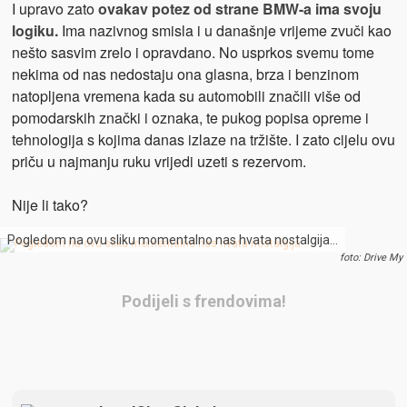
I upravo zato
ovakav potez od strane BMW-a ima svoju
logiku.
Ima nazivnog smisla i u današnje vrijeme zvuči kao
nešto sasvim zrelo i opravdano. No usprkos svemu tome
nekima od nas nedostaju ona glasna, brza i benzinom
natopljena vremena kada su automobili značili više od
pomodarskih znački i oznaka, te pukog popisa opreme i
tehnologija s kojima danas izlaze na tržište. I zato cijelu ovu
priču u najmanju ruku vrijedi uzeti s rezervom.
Nije li tako?
Pogledom na ovu sliku momentalno nas hvata nostalgija…
foto: Drive My
Podijeli s frendovima!