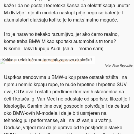
kaže i da ne postoji teoretska šansa da elektrifikacija unutar
M-divizije i njenih modela nastupi prije nego se baterije i
akumulatori olakšaju koliko je to maksimalno moguće.
I to je naravno itekako razumljivo, jer ako ćemo realno,
kome treba BMW M kao sportski automobil s tri tone?
Nikome. Takvi kupuju Audi. (šala – morao sam)
Koliko su električni automobili zapravo ekološki?
foto: Free Republic
Usprkos trendovima u BMW-u koji prate ostatak tržišta i na
njemu nemilo krpaju rupe, te nude hrpetine i hrpetine SUV-
ova, CUV-ova i ostalih predimenzioniranih skraćenica na
četiri kotača, g. Van Meel ne odustaje od sportske filozofije i
ideologije. Samim time ovaj gospodin potvrđuje i da će trud
oko BMW-ovih M-modela i dalje biti usmjeren na
tehnologiju i performanse, ali i na uživanje u vožnji.
Doduše, vrijedi reći da je upravo od te posljednje stavke