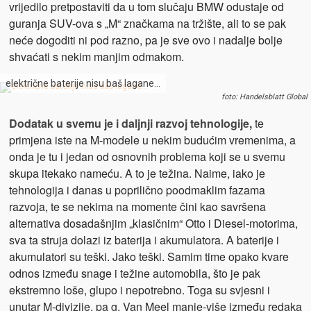
vrijedilo pretpostaviti da u tom slučaju BMW odustaje od
guranja SUV-ova s „M“ značkama na tržište, ali to se pak
neće dogoditi ni pod razno, pa je sve ovo i nadalje bolje
shvaćati s nekim manjim odmakom.
električne baterije nisu baš lagane…
foto: Handelsblatt Global
Dodatak u svemu je i daljnji razvoj tehnologije,
te
primjena iste na M-modele u nekim budućim vremenima, a
onda je tu i jedan od osnovnih problema koji se u svemu
skupa itekako nameću. A to je težina. Naime, iako je
tehnologija i danas u poprilično poodmaklim fazama
razvoja, te se nekima na momente čini kao savršena
alternativa dosadašnjim „klasičnim“ Otto i Diesel-motorima,
sva ta struja dolazi iz baterija i akumulatora. A baterije i
akumulatori su teški. Jako teški. Samim time opako kvare
odnos između snage i težine automobila, što je pak
ekstremno loše, glupo i nepotrebno. Toga su svjesni i
unutar M-divizije, pa g. Van Meel manje-više između redaka