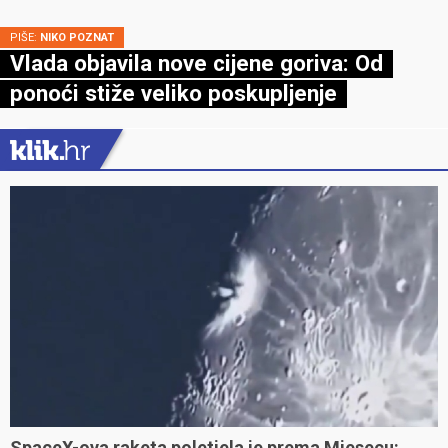
PIŠE:
NIKO POZNAT
Vlada objavila nove cijene goriva: Od
ponoći stiže veliko poskupljenje
SpaceX-ova raketa poletjela je prema Mjesecu: