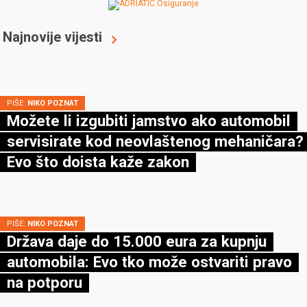
Najnovije vijesti
PIŠE:
NIKO POZNAT
Možete li izgubiti jamstvo ako automobil
servisirate kod neovlaštenog mehaničara?
Evo što doista kaže zakon
PIŠE:
NIKO POZNAT
Država daje do 15.000 eura za kupnju
automobila: Evo tko može ostvariti pravo
na potporu