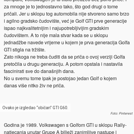
za mnoge je to jednostavno tako, što god drugi o tome
pričali. Jer u sklopu tog automobila nije stvoreno samo brzo
i agilno gradsko čudovište, već je Golf GTI prve generacije
ispao najkvalitetnijim i najupotrebljivijim gradskim
čudovištem. A to nije mala stvar kada se u sklopu
jednadžbe navede vrijeme u kojem je prva generacija Golfa
GTI stigla na tržište.
Zato nikoga ne treba čuditi da se priča o ovoj verziji Golfa
pretočila u drugu generaciju. A potom opstala i nastavila
fascinirati sve do današnjih dana.
No u svemu tome ipak je postojao jedan Golf o kojem
danas više nitko živ ne priča.
Ovako je izgledao “običan” GTI G60.
Foto: Pinterest
Godina je 1989. Volkswagen s Golfom GTI u sklopu Rally-
natjecanja unutar Grupe A bilježi zanimljive nastupe i