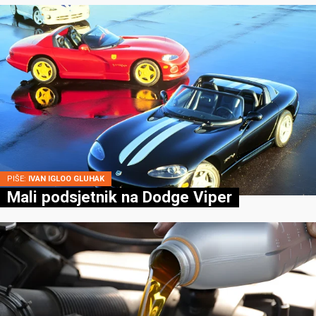
PIŠE:
IVAN IGLOO GLUHAK
Mali podsjetnik na Dodge Viper