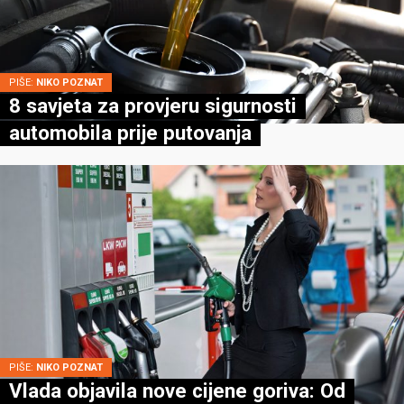
PIŠE:
NIKO POZNAT
8 savjeta za provjeru sigurnosti
automobila prije putovanja
PIŠE:
NIKO POZNAT
Vlada objavila nove cijene goriva: Od