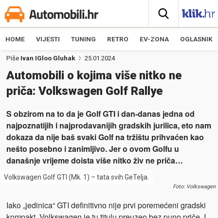
HOME
VIJESTI
TUNING
RETRO
EV-ZONA
OGLASNIK
Piše
Ivan IGloo Gluhak
25.01.2024
Automobili o kojima više nitko ne
priča: Volkswagen Golf Rallye
S obzirom na to da je Golf GTI i dan-danas jedna od
najpoznatijih i najprodavanijih gradskih jurilica, eto nam
dokaza da nije baš svaki Golf na tržištu prihvaćen kao
nešto posebno i zanimljivo. Jer o ovom Golfu u
današnje vrijeme doista više nitko živ ne priča…
Volkswagen Golf GTI (Mk. 1) – tata svih GeTeIja.
Foto: Volkswagen
Iako „jedinica“ GTI definitivno nije prvi poremećeni gradski
kompakt, Volkswagen je tu titulu preuzeo bez puno priče. I