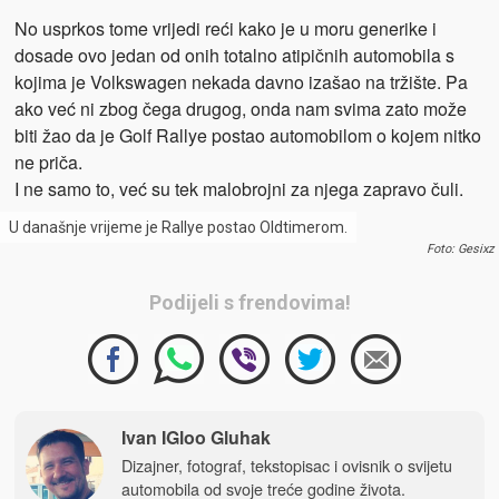
No usprkos tome vrijedi reći kako je u moru generike i
dosade ovo jedan od onih totalno atipičnih automobila s
kojima je Volkswagen nekada davno izašao na tržište. Pa
ako već ni zbog čega drugog, onda nam svima zato može
biti žao da je Golf Rallye postao automobilom o kojem nitko
ne priča.
I ne samo to, već su tek malobrojni za njega zapravo čuli.
U današnje vrijeme je Rallye postao Oldtimerom.
Foto: Gesixz
Podijeli s frendovima!
Ivan IGloo Gluhak
Dizajner, fotograf, tekstopisac i ovisnik o svijetu
automobila od svoje treće godine života.