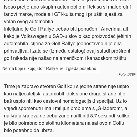
ispao pretjerano skupim automobilom i tek su si malobrojni
fanovi marke, modela i GTI-kulta mogli priuštiti sjesti za
volan ovog automobila.
Inicijalno je Golf Rallye trebao biti ponuđen i Amerima, ali
kako je Volkswagen u SAD-u slovio kao proizvođač jeftinih
automobila, cijena za Golf Rallye jednostavno nije bila
prihvatljiva. I zato se (između ostalog) ovaj suludi prošireni
golf nikada nije našao na američkom i kanadskom tržištu.
Nema boje u kojoj Golf Rallye ne izgleda posebno.
Foto: DS&F
Time je zapravo stvoren Golf koji s jedne strane nije uspio
kao natjecateljski automobil, dok s one druge strane nije
baš uspio niti kao cestovni homologacijski specijal. Uz to
vrijedi spomenuti i mali milijun problema s „G-laderom“, a
na kraju krajeva ne treba zanemariti niti 8,7 sekundi koliko
je bilo potrebno do stotinu kilometara na sat ovom Golfu
bilo potrebno da ubrza.