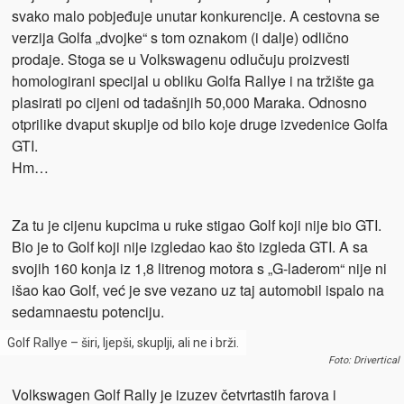
svako malo pobjeđuje unutar konkurencije. A cestovna se
verzija Golfa „dvojke“ s tom oznakom (i dalje) odlično
prodaje. Stoga se u Volkswagenu odlučuju proizvesti
homologirani specijal u obliku Golfa Rallye i na tržište ga
plasirati po cijeni od tadašnjih 50,000 Maraka. Odnosno
otprilike dvaput skuplje od bilo koje druge izvedenice Golfa
GTI.
Hm…
Za tu je cijenu kupcima u ruke stigao Golf koji nije bio GTI.
Bio je to Golf koji nije izgledao kao što izgleda GTI. A sa
svojih 160 konja iz 1,8 litrenog motora s „G-laderom“ nije ni
išao kao Golf, već je sve vezano uz taj automobil ispalo na
sedamnaestu potenciju.
Golf Rallye – širi, ljepši, skuplji, ali ne i brži.
Foto: Drivertical
Volkswagen Golf Rally je izuzev četvrtastih farova i