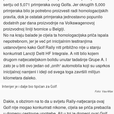
seriju od 5,071 primjeraka ovog Golfa. Jer okruglih 5,000
primjeraka bilo je potrebno proizvesti radi homologacijskih
pravila, dok je ostatak primjeraka jednostavno popunilo
dodatnih par dana proizvodnje na Volkswagenovoj
proizvodnoj liniji tvornice u Belgiji.
No na kraju balade je cijela ta homologacijska priča ispala
nepotrebnom, jer je već pri inicijalnim testiranjima
ustanovljeno kako Golf Rally niti približno nije u stanju
konkurirati Lanciji Delti HF Integrale. A niti bilo kojem
drugom natjecateljskom bolidu unutar tadašnje Grupe A. I
zato je u biti ovo jedan od „onih“ automobila koji su usprkos
inicijalnoj namjeni i ideji od svega toga završili milijun
kilometara daleko.
Interijer je i dalje bio tipičan za Golf.
Foto: Vau-Max
Dakle, s obzirom na to da u svijetu Rally-natjecanja ovaj
Golf nije mogao konkurirati nikome, cijela se priča prebacila
u domenu cestovne upotrebe. Ali u toj je domeni ovaj Golf