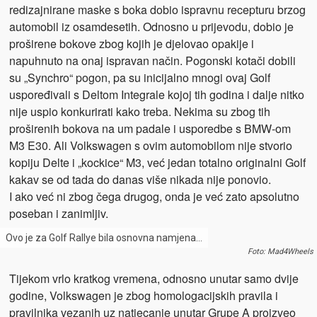
redizajnirane maske s boka dobio ispravnu recepturu brzog
automobil iz osamdesetih. Odnosno u prijevodu, dobio je
proširene bokove zbog kojih je djelovao opakije i
napuhnuto na onaj ispravan način. Pogonski kotači dobili
su „Synchro“ pogon, pa su inicijalno mnogi ovaj Golf
uspoređivali s Deltom Integrale kojoj tih godina i dalje nitko
nije uspio konkurirati kako treba. Nekima su zbog tih
proširenih bokova na um padale i usporedbe s BMW-om
M3 E30. Ali Volkswagen s ovim automobilom nije stvorio
kopiju Delte i „kockice“ M3, već jedan totalno originalni Golf
kakav se od tada do danas više nikada nije ponovio.
I ako već ni zbog čega drugog, onda je već zato apsolutno
poseban i zanimljiv.
Ovo je za Golf Rallye bila osnovna namjena…
Foto: Mad4Wheels
Tijekom vrlo kratkog vremena, odnosno unutar samo dvije
godine, Volkswagen je zbog homologacijskih pravila i
pravilnika vezanih uz natjecanje unutar Grupe A proizveo