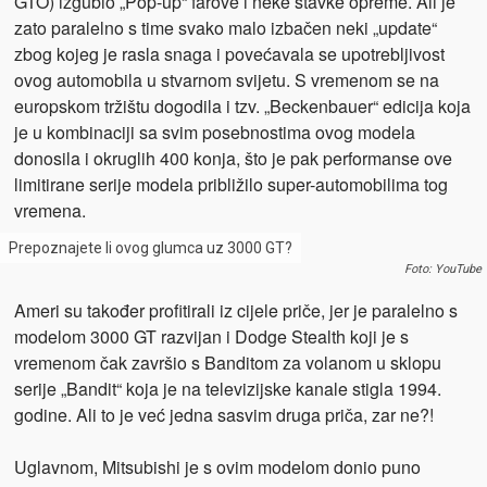
GTO) izgubio „Pop-up“ farove i neke stavke opreme. Ali je
zato paralelno s time svako malo izbačen neki „update“
zbog kojeg je rasla snaga i povećavala se upotrebljivost
ovog automobila u stvarnom svijetu. S vremenom se na
europskom tržištu dogodila i tzv. „Beckenbauer“ edicija koja
je u kombinaciji sa svim posebnostima ovog modela
donosila i okruglih 400 konja, što je pak performanse ove
limitirane serije modela približilo super-automobilima tog
vremena.
Prepoznajete li ovog glumca uz 3000 GT?
Foto: YouTube
Ameri su također profitirali iz cijele priče, jer je paralelno s
modelom 3000 GT razvijan i Dodge Stealth koji je s
vremenom čak završio s Banditom za volanom u sklopu
serije „Bandit“ koja je na televizijske kanale stigla 1994.
godine. Ali to je već jedna sasvim druga priča, zar ne?!
Uglavnom, Mitsubishi je s ovim modelom donio puno