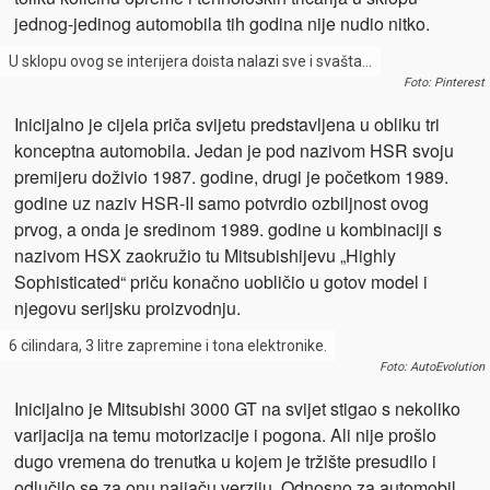
jednog-jedinog automobila tih godina nije nudio nitko.
U sklopu ovog se interijera doista nalazi sve i svašta…
Foto: Pinterest
Inicijalno je cijela priča svijetu predstavljena u obliku tri
konceptna automobila. Jedan je pod nazivom HSR svoju
premijeru doživio 1987. godine, drugi je početkom 1989.
godine uz naziv HSR-II samo potvrdio ozbiljnost ovog
prvog, a onda je sredinom 1989. godine u kombinaciji s
nazivom HSX zaokružio tu Mitsubishijevu „Highly
Sophisticated“ priču konačno uobličio u gotov model i
njegovu serijsku proizvodnju.
6 cilindara, 3 litre zapremine i tona elektronike.
Foto: AutoEvolution
Inicijalno je Mitsubishi 3000 GT na svijet stigao s nekoliko
varijacija na temu motorizacije i pogona. Ali nije prošlo
dugo vremena do trenutka u kojem je tržište presudilo i
odlučilo se za onu najjaču verziju. Odnosno za automobil