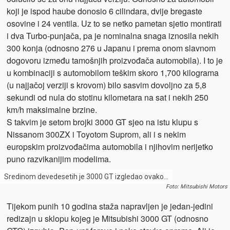
koji je ispod haube donosio 6 cilindara, dvije bregaste
osovine i 24 ventila. Uz to se netko pametan sjetio montirati
i dva Turbo-punjača, pa je nominalna snaga iznosila nekih
300 konja (odnosno 276 u Japanu i prema onom slavnom
dogovoru između tamošnjih proizvođača automobila). I to je
u kombinaciji s automobilom teškim skoro 1,700 kilograma
(u najjačoj verziji s krovom) bilo sasvim dovoljno za 5,8
sekundi od nula do stotinu kilometara na sat i nekih 250
km/h maksimalne brzine.
S takvim je setom brojki 3000 GT sjeo na istu klupu s
Nissanom 300ZX i Toyotom Suprom, ali i s nekim
europskim proizvođačima automobila i njihovim nerijetko
puno razvikanijim modelima.
Sredinom devedesetih je 3000 GT izgledao ovako…
Foto: Mitsubishi Motors
Tijekom punih 10 godina staža napravljen je jedan-jedini
redizajn u sklopu kojeg je Mitsubishi 3000 GT (odnosno