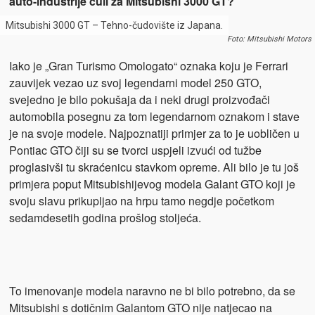
auto-industrije čuli za Mitsubishi 3000 GT?
Mitsubishi 3000 GT – Tehno-čudovište iz Japana.
Foto: Mitsubishi Motors
Iako je „Gran Turismo Omologato“ oznaka koju je Ferrari
zauvijek vezao uz svoj legendarni model 250 GTO,
svejedno je bilo pokušaja da i neki drugi proizvođači
automobila posegnu za tom legendarnom oznakom i stave
je na svoje modele. Najpoznatiji primjer za to je uobličen u
Pontiac GTO čiji su se tvorci uspjeli izvući od tužbe
proglasivši tu skraćenicu stavkom opreme. Ali bilo je tu još
primjera poput Mitsubishijevog modela Galant GTO koji je
svoju slavu prikupljao na hrpu tamo negdje početkom
sedamdesetih godina prošlog stoljeća.
To imenovanje modela naravno ne bi bilo potrebno, da se
Mitsubishi s dotičnim Galantom GTO nije natjecao na