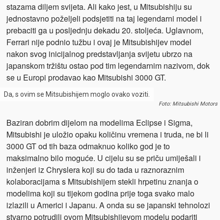
stazama diljem svijeta. Ali kako jest, u Mitsubishiju su
jednostavno poželjeli podsjetiti na taj legendarni model i
prebaciti ga u posljednju dekadu 20. stoljeća. Uglavnom,
Ferrari nije podnio tužbu i ovaj je Mitsubishijev model
nakon svog inicijalnog predstavljanja svijetu ubrzo na
japanskom tržištu ostao pod tim legendarnim nazivom, dok
se u Europi prodavao kao Mitsubishi 3000 GT.
Da, s ovim se Mitsubishijem moglo ovako voziti.
Foto: Mitsubishi Motors
Baziran dobrim dijelom na modelima Eclipse i Sigma,
Mitsubishi je uložio opaku količinu vremena i truda, ne bi li
3000 GT od tih baza odmaknuo koliko god je to
maksimalno bilo moguće. U cijelu su se priču umiješali i
inženjeri iz Chryslera koji su do tada u raznoraznim
kolaboracijama s Mitsubishijem stekli hrpetinu znanja o
modelima koji su tijekom godina prije toga svako malo
izlazili u Americi i Japanu. A onda su se japanski tehnolozi
stvarno potrudili ovom Mitsubishijevom modelu podariti