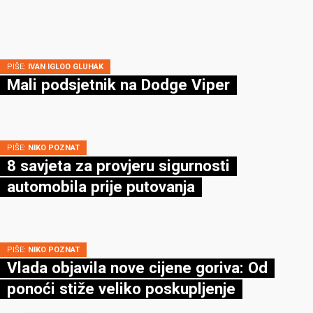
PIŠE:
IVAN IGLOO GLUHAK
Mali podsjetnik na Dodge Viper
PIŠE:
NIKO POZNAT
8 savjeta za provjeru sigurnosti
automobila prije putovanja
PIŠE:
NIKO POZNAT
Vlada objavila nove cijene goriva: Od
ponoći stiže veliko poskupljenje