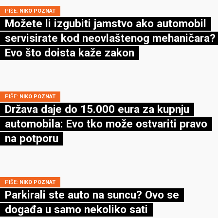
PIŠE:
NIKO POZNAT
Možete li izgubiti jamstvo ako automobil
servisirate kod neovlaštenog mehaničara?
Evo što doista kaže zakon
PIŠE:
NIKO POZNAT
Država daje do 15.000 eura za kupnju
automobila: Evo tko može ostvariti pravo
na potporu
PIŠE:
NIKO POZNAT
Parkirali ste auto na suncu? Ovo se
događa u samo nekoliko sati