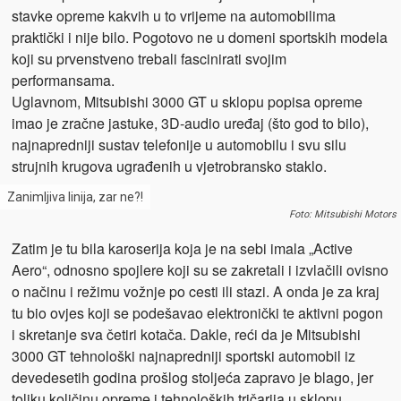
stavke opreme kakvih u to vrijeme na automobilima
praktički i nije bilo. Pogotovo ne u domeni sportskih modela
koji su prvenstveno trebali fascinirati svojim
performansama.
Uglavnom, Mitsubishi 3000 GT u sklopu popisa opreme
imao je zračne jastuke, 3D-audio uređaj (što god to bilo),
najnapredniji sustav telefonije u automobilu i svu silu
strujnih krugova ugrađenih u vjetrobransko staklo.
Zanimljiva linija, zar ne?!
Foto: Mitsubishi Motors
Zatim je tu bila karoserija koja je na sebi imala „Active
Aero“, odnosno spojlere koji su se zakretali i izvlačili ovisno
o načinu i režimu vožnje po cesti ili stazi. A onda je za kraj
tu bio ovjes koji se podešavao elektronički te aktivni pogon
i skretanje sva četiri kotača. Dakle, reći da je Mitsubishi
3000 GT tehnološki najnapredniji sportski automobil iz
devedesetih godina prošlog stoljeća zapravo je blago, jer
toliku količinu opreme i tehnoloških tričarija u sklopu