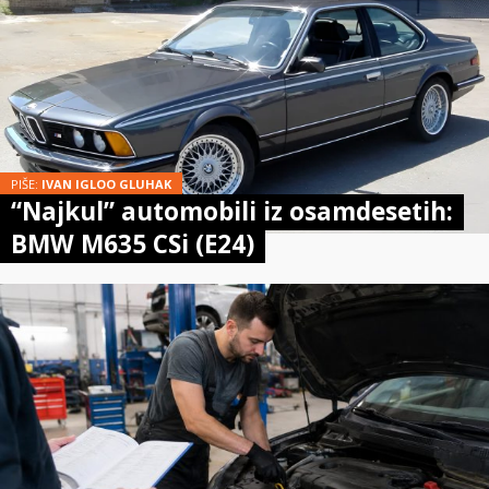
PIŠE:
IVAN IGLOO GLUHAK
“Najkul” automobili iz osamdesetih:
BMW M635 CSi (E24)