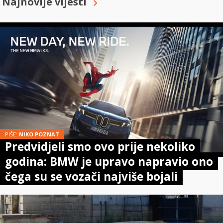
Najnovije vijesti
PIŠE:
NIKO POZNAT
Predvidjeli smo ovo prije nekoliko
godina: BMW je upravo napravio ono
čega su se vozači najviše bojali