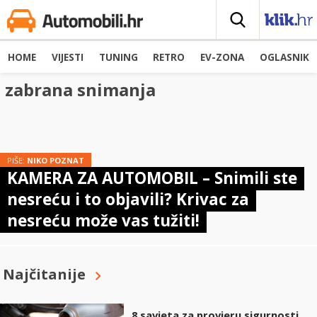
HOME
VIJESTI
TUNING
RETRO
EV-ZONA
OGLASNIK
zabrana snimanja
PIŠE:
NIKO POZNAT
KAMERA ZA AUTOMOBIL – Snimili ste
nesreću i to objavili? Krivac za
nesreću može vas tužiti!
Najčitanije
8 savjeta za provjeru sigurnosti