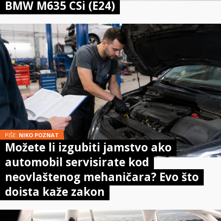
BMW M635 CSi (E24)
PIŠE:
NIKO POZNAT
Možete li izgubiti jamstvo ako
automobil servisirate kod
neovlaštenog mehaničara? Evo što
doista kaže zakon