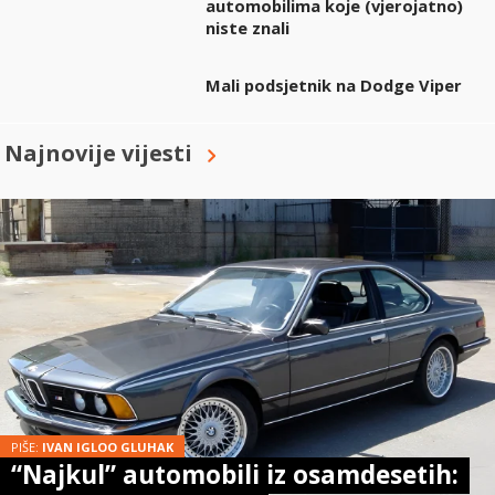
automobilima koje (vjerojatno)
niste znali
Mali podsjetnik na Dodge Viper
Najnovije vijesti
PIŠE:
IVAN IGLOO GLUHAK
“Najkul” automobili iz osamdesetih: