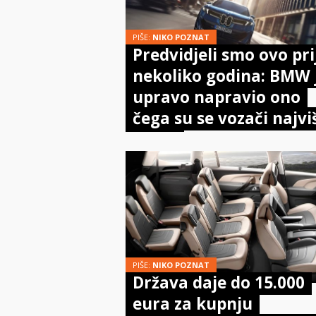
PIŠE:
NIKO POZNAT
Predvidjeli smo ovo pri
nekoliko godina: BMW 
upravo napravio ono
čega su se vozači najvi
bojali
PIŠE:
NIKO POZNAT
Država daje do 15.000
eura za kupnju