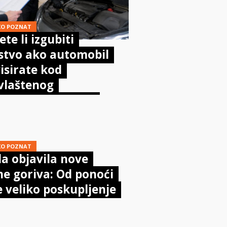
KO POZNAT
te li izgubiti
stvo ako automobil
isirate kod
vlaštenog
aničara? Evo što
sta kaže zakon
KO POZNAT
a objavila nove
ne goriva: Od ponoći
e veliko poskupljenje