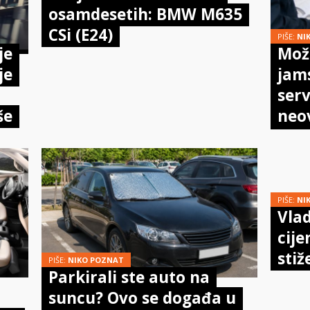
osamdesetih: BMW M635
CSi (E24)
PIŠE:
NI
je
Može
je
jam
serv
še
neo
meh
doi
PIŠE:
NI
Vlad
cije
stiž
PIŠE:
NIKO POZNAT
Parkirali ste auto na
suncu? Ovo se događa u