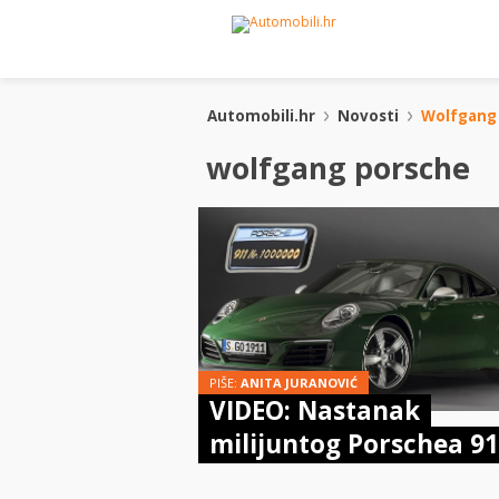
Automobili.hr
Novosti
Wolfgang
wolfgang porsche
PIŠE:
ANITA JURANOVIĆ
VIDEO: Nastanak
milijuntog Porschea 9