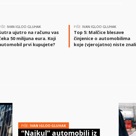
PIŠE:
IVAN IGLOO GLUHAK
PIŠE:
IVAN IGLOO GLUHAK
Sutra ujutro na računu vas
Top 5: Malčice blesave
čeka 50 milijuna eura. Koji
činjenice o automobilima
automobil prvi kupujete?
koje (vjerojatno) niste znal
PIŠE:
IVAN IGLOO GLUHAK
“Najkul” automobili iz