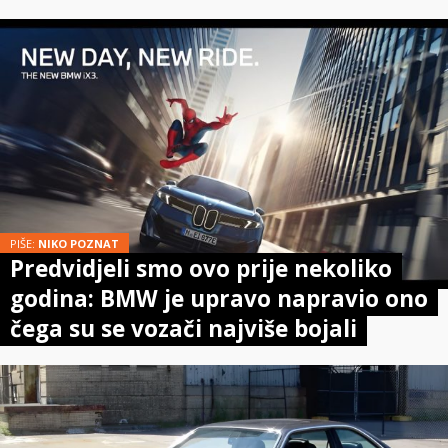
PIŠE:
NIKO POZNAT
Predvidjeli smo ovo prije nekoliko
godina: BMW je upravo napravio ono
čega su se vozači najviše bojali