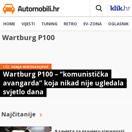
HOME
VIJESTI
TUNING
RETRO
EV-ZONA
OGLASNIK
Wartburg P100
PIŠE:
VANJA MIROSAVLJEVIĆ
Wartburg P100 – “komunistička
avangarda” koja nikad nije ugledala
svjetlo dana
Najčitanije
8 savjeta za provjeru sigurnosti