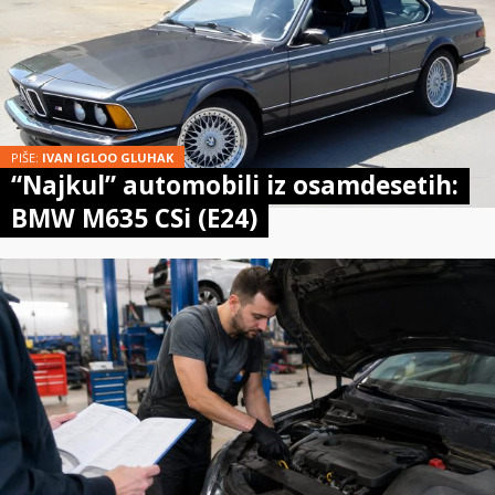
PIŠE:
IVAN IGLOO GLUHAK
“Najkul” automobili iz osamdesetih:
BMW M635 CSi (E24)