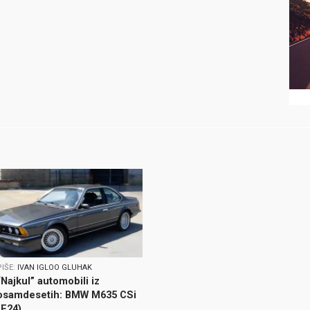
PIŠE:
IVAN IGLOO GLUHAK
“Najkul” automobili iz
osamdesetih: BMW M635 CSi
(E24)