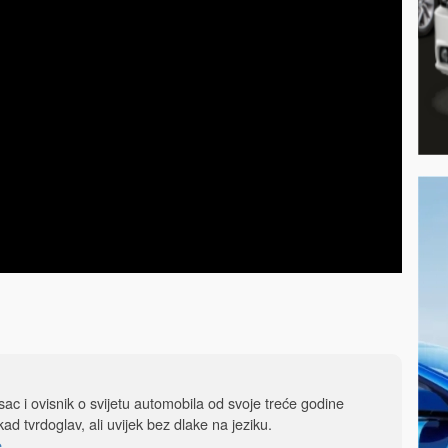
isac i ovisnik o svijetu automobila od svoje treće godine
ad tvrdoglav, ali uvijek bez dlake na jeziku.
e