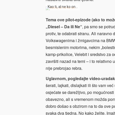
Kao ti, al ne ko on…
Tema ove pilot-epizode (ako to može
„Diesel – Da ili Ne“
, pa smo se potrud
protiv, te odabrati stranu. Ali naravn
Volkswagenima i žmigavcima na BMW-
besmislenim motorima, nekim „bolestima
kamp-prikolice, Velebit i sredstvo za
završiti nazad na temi – i to relativn
nije prebrojao rebra.
Uglavnom, pogledajte video-uradak
šerati, lajkati, dislajkati ili što vam
osjećate se darežljivo, po mogućnosti o
obavezno, ali s vremenom možda pomog
dobro došao s obzirom na to da ove p
svaka dva tjedna. No kako želite. Im