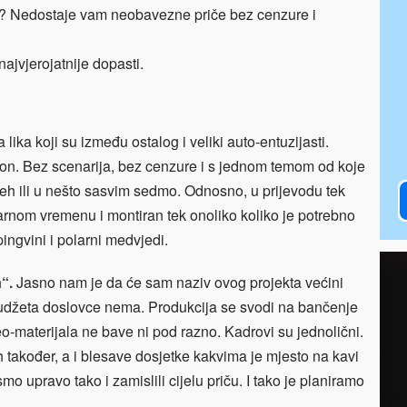
je? Nedostaje vam neobavezne priče bez cenzure i
ajvjerojatnije dopasti.
a lika koji su između ostalog i veliki auto-entuzijasti.
ofon. Bez scenarija, bez cenzure i s jednom temom od koje
jeh ili u nešto sasvim sedmo. Odnosno, u prijevodu tek
arnom vremenu i montiran tek onoliko koliko je potrebno
pingvini i polarni medvjedi.
“.
Jasno nam je da će sam naziv ovog projekta većini
Budžeta doslovce nema. Produkcija se svodi na bančenje
eo-materijala ne bave ni pod razno. Kadrovi su jednolični.
 također, a i blesave dosjetke kakvima je mjesto na kavi
mo upravo tako i zamislili cijelu priču. I tako je planiramo