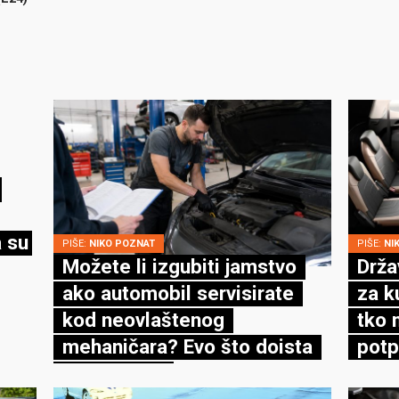
 su
PIŠE:
NIKO POZNAT
PIŠE:
NI
Možete li izgubiti jamstvo
Drža
ako automobil servisirate
za k
kod neovlaštenog
tko 
mehaničara? Evo što doista
potp
kaže zakon