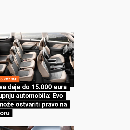
KO POZNAT
va daje do 15.000 eura
upnju automobila: Evo
može ostvariti pravo na
oru