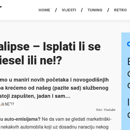
HOME
VIJESTI
TUNING
RETRO
ipse – Isplati li se
sel ili ne!?
 smo u maniri novih početaka i novogodišnjih
 pa krećemo od našeg (pazite sad) službenog
stoji zapušten, jadan i sam…
ili NE”!?
foto: Youtube
 u auto-emisijama?
Ne da vam se gledati marketinški-
 nekakvih automobila koji uz dosadnu naraciju nekog