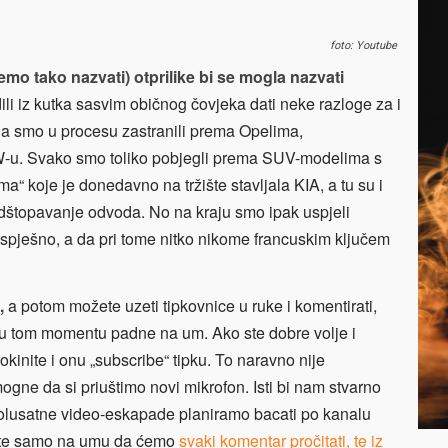
foto: Youtube
mo tako nazvati) otprilike bi se mogla nazvati
ili iz kutka sasvim običnog čovjeka dati neke razloge za i
o da smo u procesu zastranili prema Opelima,
u. Svako smo toliko pobjegli prema SUV-modelima s
“ koje je donedavno na tržište stavljala KIA, a tu su i
 odštopavanje odvoda. No na kraju smo ipak uspjeli
o uspješno, a da pri tome nitko nikome francuskim ključem
,
a potom možete uzeti tipkovnice u ruke i komentirati,
 već u tom momentu padne na um. Ako ste dobre volje i
kinite i onu „subscribe“ tipku. To naravno nije
ne da si priuštimo novi mikrofon. Isti bi nam stvarno
olusatne video-eskapade planiramo bacati po kanalu
ajte samo na umu da ćemo
svaki komentar pročitati, te iz