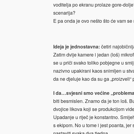
voditelja po ekranu prolaze gore-dol
scenarija?
E pa onda je ovo nešto što će vam se n
Ideja je jednostavna:
četiri najobičnij
Zatim dvije kamere i jedan (loš) mikr
se u priči svako toliko pobjegne u smi
nazivno upakirani kaos snimljen u stv
da ne djeluje kao da su ga „proizveli“ 
I da…svjesni smo većine „problema
biti besmislen. Znamo da je ton loš. 
dvojice likova koji se produkcijom vid
Upadanje u riječ je konstantno. Smijeh
s ekipom. No u tome i jest poanta, jer s
nastaviti svaka dva tjedna.