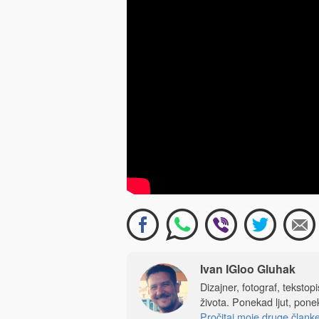
Ivan IGloo Gluhak
Dizajner, fotograf, tekstop
života. Ponekad ljut, ponek
Pročitaj moje druge člank