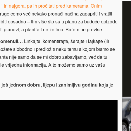
 i tri najgora, pa ih pročitati pred kamerama. Onim
druge ćemo već nekako pronaći načina zapapriti i vratiti
biti dosadno – tim više što su u planu za buduće epizode
bili planovi, a planirati ne želimo. Barem ne previše.
spomenuli…
Linkajte, komentirajte, šerajte i lajkajte (ili
 možete slobodno i predložiti neku temu s kojom bismo se
anta nije samo da se mi dobro zabavljamo, već da tu i
ale vrijedna informacija. A to možemo samo uz vašu
još jednom dobru, lijepu i zanimljivu godinu koja je