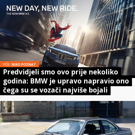
PIŠE:
NIKO POZNAT
Predvidjeli smo ovo prije nekoliko
godina: BMW je upravo napravio ono
čega su se vozači najviše bojali