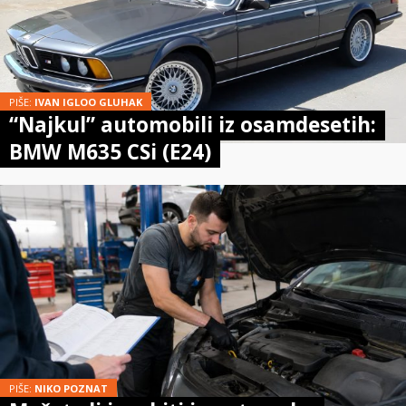
PIŠE:
IVAN IGLOO GLUHAK
“Najkul” automobili iz osamdesetih:
BMW M635 CSi (E24)
PIŠE:
NIKO POZNAT