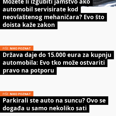
Možete li izgubiti jamstvo ako
automobil servisirate kod
neovlaštenog mehaničara? Evo što
doista kaže zakon
PIŠE:
NIKO POZNAT
Država daje do 15.000 eura za kupnju
automobila: Evo tko može ostvariti
pravo na potporu
PIŠE:
NIKO POZNAT
Parkirali ste auto na suncu? Ovo se
događa u samo nekoliko sati