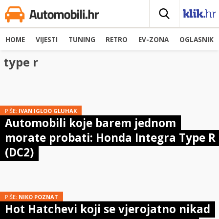
HOME
VIJESTI
TUNING
RETRO
EV-ZONA
OGLASNIK
type r
PIŠE:
IVAN IGLOO GLUHAK
Automobili koje barem jednom
morate probati: Honda Integra Type R
(DC2)
PIŠE:
NIKO POZNAT
Hot Hatchevi koji se vjerojatno nikad