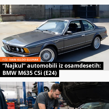
PIŠE:
IVAN IGLOO GLUHAK
“Najkul” automobili iz osamdesetih:
BMW M635 CSi (E24)