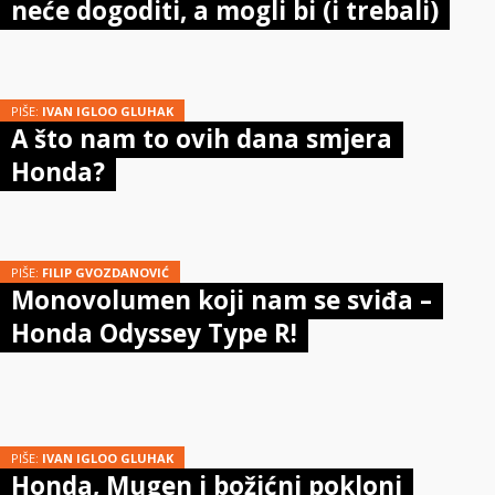
neće dogoditi, a mogli bi (i trebali)
PIŠE:
IVAN IGLOO GLUHAK
A što nam to ovih dana smjera
Honda?
PIŠE:
FILIP GVOZDANOVIĆ
Monovolumen koji nam se sviđa –
Honda Odyssey Type R!
PIŠE:
IVAN IGLOO GLUHAK
Honda, Mugen i božićni pokloni