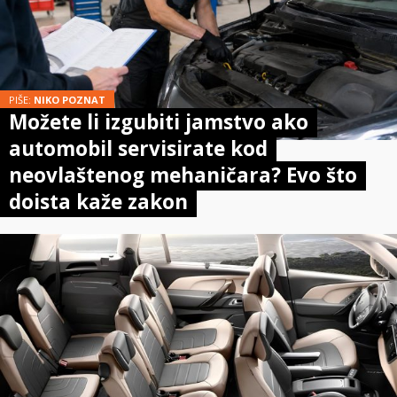
PIŠE:
NIKO POZNAT
Možete li izgubiti jamstvo ako
automobil servisirate kod
neovlaštenog mehaničara? Evo što
doista kaže zakon