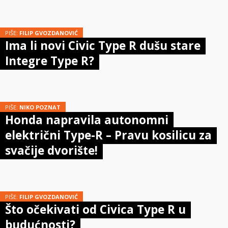
PIŠE:
FILIP GVOZDANOVIĆ
Ima li novi Civic Type R dušu stare
Integre Type R?
PIŠE:
NIKO POZNAT
Honda napravila autonomni
električni Type-R – Pravu kosilicu za
svačije dvorište!
PIŠE:
FILIP GVOZDANOVIĆ
Što očekivati od Civica Type R u
budućnosti?