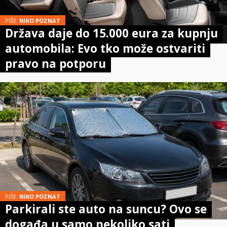
PIŠE:
NIKO POZNAT
Država daje do 15.000 eura za kupnju
automobila: Evo tko može ostvariti
pravo na potporu
PIŠE:
NIKO POZNAT
Parkirali ste auto na suncu? Ovo se
događa u samo nekoliko sati