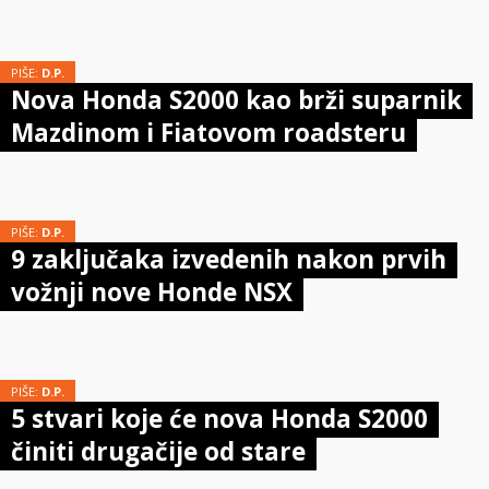
PIŠE:
D.P.
Nova Honda S2000 kao brži suparnik
Mazdinom i Fiatovom roadsteru
PIŠE:
D.P.
9 zaključaka izvedenih nakon prvih
vožnji nove Honde NSX
PIŠE:
D.P.
5 stvari koje će nova Honda S2000
činiti drugačije od stare