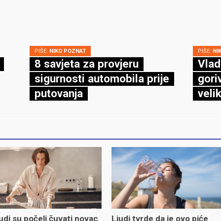
PIŠE:
NIKO POZNAT
PIŠE:
NI
8 savjeta za provjeru
Vlad
sigurnosti automobila prije
gori
putovanja
veli
udi su počeli čuvati novac
Ljudi tvrde da je ovo piće