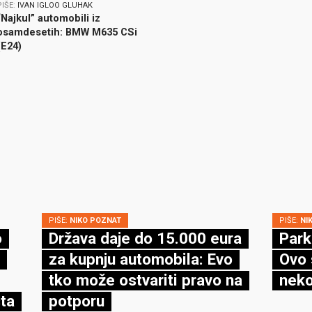
PIŠE:
IVAN IGLOO GLUHAK
“Najkul” automobili iz
osamdesetih: BMW M635 CSi
(E24)
PIŠE:
NIKO POZNAT
PIŠE:
NI
o
Država daje do 15.000 eura
Park
za kupnju automobila: Evo
Ovo 
tko može ostvariti pravo na
neko
ta
potporu