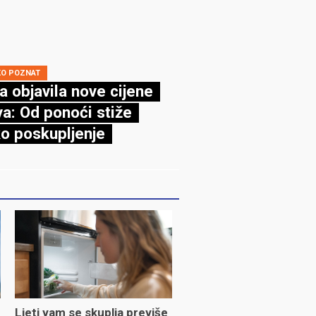
KO POZNAT
a objavila nove cijene
va: Od ponoći stiže
ko poskupljenje
Ljeti vam se skuplja previše