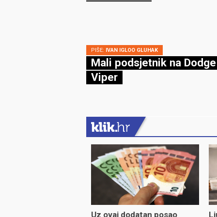
kaže zakon
PIŠE:
IVAN IGLOO GLUHAK
Mali podsjetnik na Dodge
Viper
Uz ovaj dodatan posao
Lj