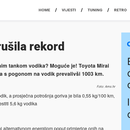
HOME
VIJESTI
TUNING
RETRO
rušila rekord
dnim tankom vodika? Moguće je! Toyota Mirai
la s pogonom na vodik prevalivši 1003 km.
Foto: Ams.hr
odik, a prosječna potrošnja goriva je bila 0,55 kg/100 km,
stiti 5,6 kg vodika
i alternativnom energijom poput primjerice onih na