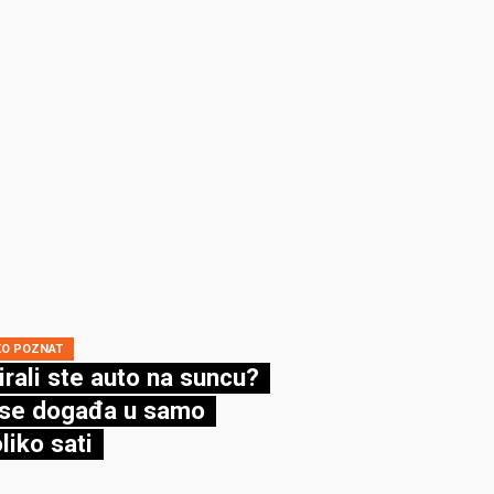
KO POZNAT
irali ste auto na suncu?
se događa u samo
liko sati