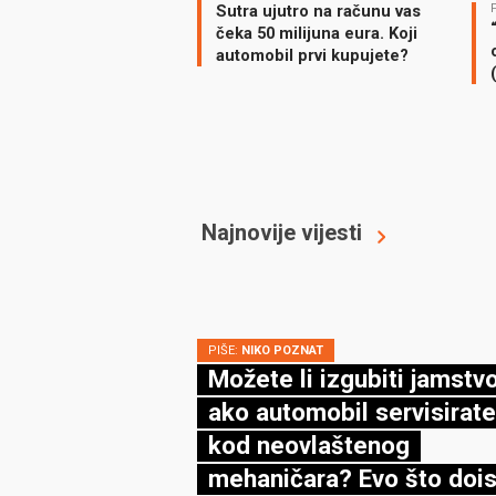
Sutra ujutro na računu vas
čeka 50 milijuna eura. Koji
automobil prvi kupujete?
Najnovije vijesti
PIŠE:
NIKO POZNAT
Možete li izgubiti jamstv
ako automobil servisirate
kod neovlaštenog
mehaničara? Evo što dois