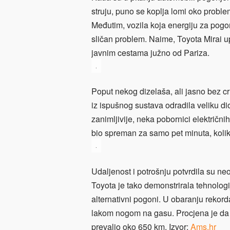
struju, puno se koplja lomi oko probl
Međutim, vozila koja energiju za pogo
sličan problem. Naime, Toyota Mirai u
javnim cestama južno od Pariza.
.
Poput nekog dizelaša, ali jasno bez cr
iz ispušnog sustava odradila veliku di
zanimljivije, neka pobornici električn
bio spreman za samo pet minuta, kolik
.
Udaljenost i potrošnju potvrdila su ne
Toyota je tako demonstrirala tehnologi
alternativni pogoni. U obaranju rekorda
lakom nogom na gasu. Procjena je da 
prevalio oko 650 km. Izvor:
Ams.hr