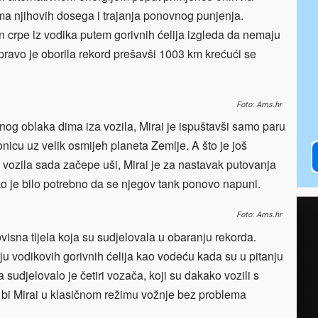
ema njihovih dosega i trajanja ponovnog punjenja.
n crpe iz vodika putem gorivnih ćelija izgleda da nemaju
pravo je oborila rekord prešavši 1003 km krećući se
Foto: Ams.hr
nog oblaka dima iza vozila, Mirai je ispuštavši samo paru
onicu uz velik osmijeh planeta Zemlje. A što je još
ih vozila sada začepe uši, Mirai je za nastavak putovanja
o je bilo potrebno da se njegov tank ponovo napuni.
Foto: Ams.hr
ovisna tijela koja su sudjelovala u obaranju rekorda.
ju vodikovih gorivnih ćelija kao vodeću kada su u pitanju
 sudjelovalo je četiri vozača, koji su dakako vozili s
bi Mirai u klasičnom režimu vožnje bez problema