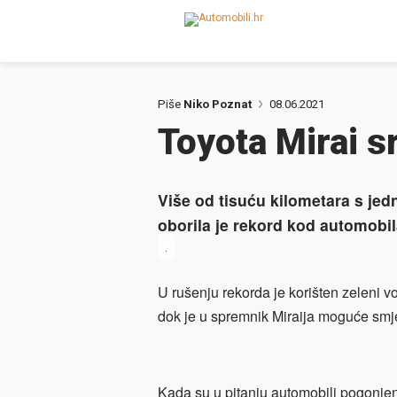
Piše
Niko Poznat
08.06.2021
Toyota Mirai s
Više od tisuću kilometara s je
oborila je rekord kod automobi
.
U rušenju rekorda je korišten zeleni v
dok je u spremnik Miraija moguće smje
Kada su u pitanju automobili pogonjen