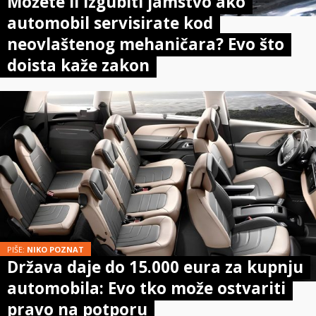
Možete li izgubiti jamstvo ako
automobil servisirate kod
neovlaštenog mehaničara? Evo što
doista kaže zakon
PIŠE:
NIKO POZNAT
Država daje do 15.000 eura za kupnju
automobila: Evo tko može ostvariti
pravo na potporu