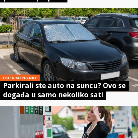
PIŠE:
NIKO POZNAT
Parkirali ste auto na suncu? Ovo se
događa u samo nekoliko sati