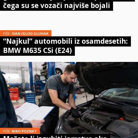
čega su se vozači najviše bojali
PIŠE:
IVAN IGLOO GLUHAK
“Najkul” automobili iz osamdesetih:
BMW M635 CSi (E24)
PIŠE:
NIKO POZNAT