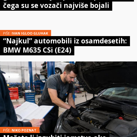
čega su se vozači najviše bojali
PIŠE:
IVAN IGLOO GLUHAK
“Najkul” automobili iz osamdesetih:
BMW M635 CSi (E24)
PIŠE:
NIKO POZNAT