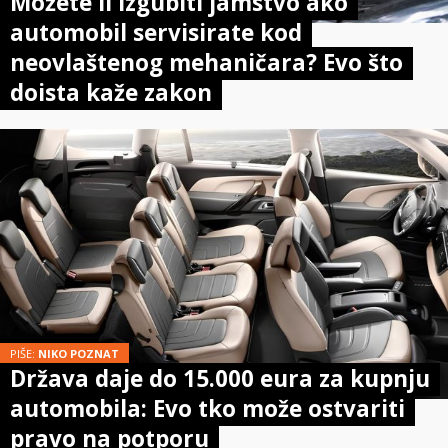
Možete li izgubiti jamstvo ako
automobil servisirate kod
neovlaštenog mehaničara? Evo što
doista kaže zakon
PIŠE:
NIKO POZNAT
Država daje do 15.000 eura za kupnju
automobila: Evo tko može ostvariti
pravo na potporu