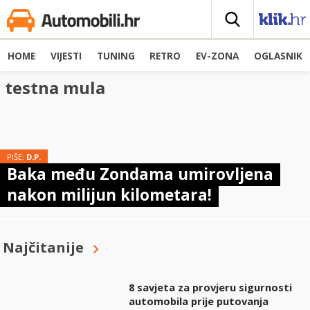
HOME
VIJESTI
TUNING
RETRO
EV-ZONA
OGLASNIK
testna mula
PIŠE:
D.P.
Baka među Zondama umirovljena
nakon milijun kilometara!
Najčitanije
8 savjeta za provjeru sigurnosti
automobila prije putovanja