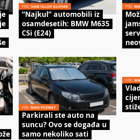
PIŠE:
IVAN IGLOO GLUHAK
PIŠE:
NI
je
“Najkul” automobili iz
Može
je
osamdesetih: BMW M635
jam
CSi (E24)
serv
še
neo
meh
doi
PIŠE:
NI
Vlad
cije
stiž
PIŠE:
NIKO POZNAT
Parkirali ste auto na
suncu? Ovo se događa u
ože
samo nekoliko sati