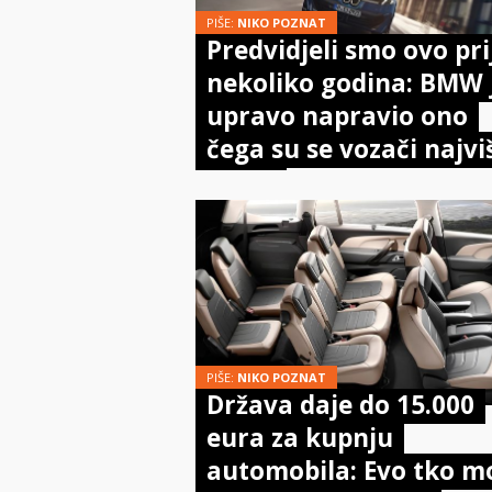
PIŠE:
NIKO POZNAT
Predvidjeli smo ovo pri
nekoliko godina: BMW 
upravo napravio ono
čega su se vozači najvi
bojali
PIŠE:
NIKO POZNAT
Država daje do 15.000
eura za kupnju
automobila: Evo tko m