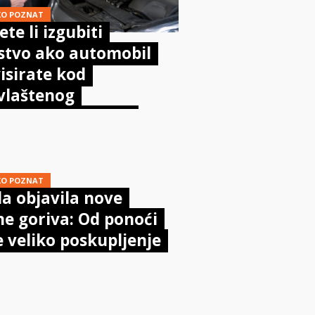
KO POZNAT
te li izgubiti
stvo ako automobil
isirate kod
vlaštenog
aničara? Evo što
sta kaže zakon
KO POZNAT
a objavila nove
ne goriva: Od ponoći
e veliko poskupljenje