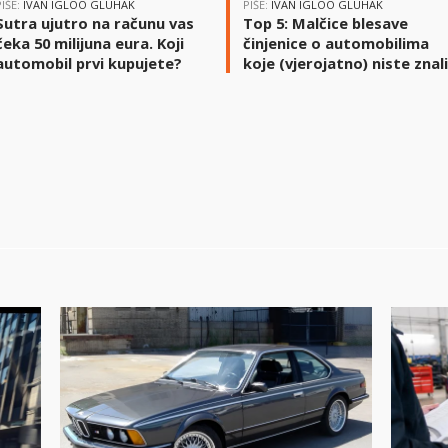
PIŠE:
IVAN IGLOO GLUHAK
PIŠE:
IVAN IGLOO GLUHAK
Sutra ujutro na računu vas
Top 5: Malčice blesave
čeka 50 milijuna eura. Koji
činjenice o automobilima
automobil prvi kupujete?
koje (vjerojatno) niste znal