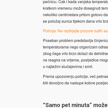
pećnicu. Čak i kada vanjska temperatur
kratkom vremenu može dosegnuti temp
nekoliko centimetara pritom gotovo da
se položaj sunca tijekom dana vrlo brz
Policija: Ne razbijajte prozore tuđih au
Poseban problem predstavlja činjenic
temperaturama nego organizam odrasle o
zbog čega vrlo brzo dolazi do dehidrac
ne reagira na vrijeme, posljedice mogu
u najtežim slučajevima i smrt.
Prema upozorenju policije, već petna
biti dovoljno da nastupe kobne posljed
“Samo pet minuta” može 