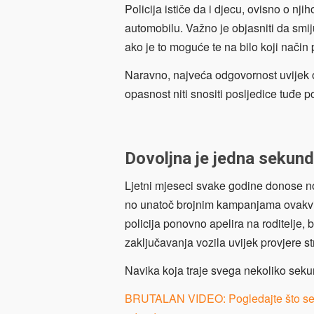
Policija ističe da i djecu, ovisno o nji
automobilu. Važno je objasniti da smiju 
ako je to moguće te na bilo koji način 
Naravno, najveća odgovornost uvijek os
opasnost niti snositi posljedice tuđe 
Dovoljna je jedna sekun
Ljetni mjeseci svake godine donose n
no unatoč brojnim kampanjama ovakvi s
policija ponovno apelira na roditelje, 
zaključavanja vozila uvijek provjere st
Navika koja traje svega nekoliko sekun
BRUTALAN VIDEO: Pogledajte što se d