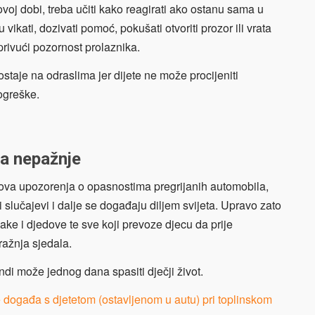
hovoj dobi, treba učiti kako reagirati ako ostanu sama u
vikati, dozivati pomoć, pokušati otvoriti prozor ili vrata
privući pozornost prolaznika.
taje na odraslima jer dijete ne može procijeniti
pogreške.
da nepažnje
ova upozorenja o opasnostima pregrijanih automobila,
lučajevi i dalje se događaju diljem svijeta. Upravo zato
bake i djedove te sve koji prevoze djecu da prije
ražnja sjedala.
di može jednog dana spasiti dječji život.
ogađa s djetetom (ostavljenom u autu) pri toplinskom