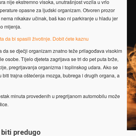
a nije ekstremno visoka, unutrašnjost vozila u vrlo
erature opasne za ljudski organizam. Otvoren prozor
 nema nikakav učinak, baš kao ni parkiranje u hladu jer
o mijenja.
ta da bi spasili životinje. Dobit ćete kaznu
a da se dječji organizam znatno teže prilagođava visokim
sobe. Tijelo djeteta zagrijava se tri do pet puta brže,
ije, pregrijavanja organizma i toplinskog udara. Ako se
 biti trajna oštećenja mozga, bubrega i drugih organa, a
estak minuta provedenih u pregrijanom automobilu može
ice.
biti predugo