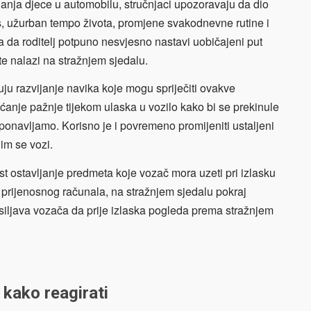
janja djece u automobilu, stručnjaci upozoravaju da dio
s, užurban tempo života, promjene svakodnevne rutine i
a da roditelj potpuno nesvjesno nastavi uobičajeni put
te nalazi na stražnjem sjedalu.
tuju razvijanje navika koje mogu spriječiti ovakve
ćanje pažnje tijekom ulaska u vozilo kako bi se prekinule
onavljamo. Korisno je i povremeno promijeniti ustaljeni
jim se vozi.
st ostavljanje predmeta koje vozač mora uzeti pri izlasku
li prijenosnog računala, na stražnjem sjedalu pokraj
isiljava vozača da prije izlaska pogleda prema stražnjem
 kako reagirati