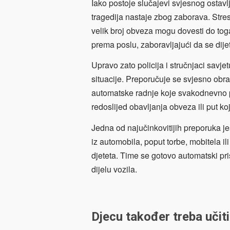
Iako postoje slučajevi svjesnog ostavl
tragedija nastaje zbog zaborava. Stre
velik broj obveza mogu dovesti do tog
prema poslu, zaboravljajući da se dije
Upravo zato policija i stručnjaci savje
situacije. Preporučuje se svjesno obra
automatske radnje koje svakodnevno p
redoslijed obavljanja obveza ili put ko
Jedna od najučinkovitijih preporuka je
iz automobila, poput torbe, mobitela i
djeteta. Time se gotovo automatski pr
dijelu vozila.
Djecu također treba učiti