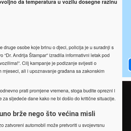
dovoljno da temperatura u vozilu dosegne razinu
e druge osobe koje brinu o djeci, policija je u suradnji s
“Dr. Andrija Štampar” izradila informativni letak pod
ozilima!”. Cilj kampanje je podizanje svijesti o
nih mjeseci, ali i upoznavanje građana sa zakonskim
odnevno prati promjene vremena, stoga budite oprezni i
e za sljedeće dane kako ne bi došlo do kritične situacije.
uno brže nego što većina misli
zo zatvoreni automobil može pretvoriti u svojevrsnu