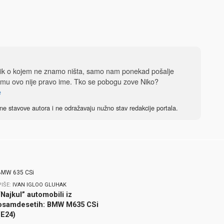
dnik o kojem ne znamo ništa, samo nam ponekad pošalje
 mu ovo nije pravo ime. Tko se pobogu zove Niko?
e
ne stavove autora i ne odražavaju nužno stav redakcije portala.
PIŠE:
IVAN IGLOO GLUHAK
“Najkul” automobili iz
osamdesetih: BMW M635 CSi
(E24)