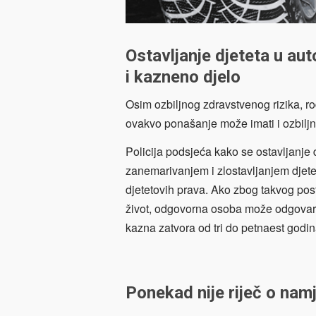
Ostavljanje djeteta u a
i kazneno djelo
Osim ozbiljnog zdravstvenog rizika, ro
ovakvo ponašanje može imati i ozbiljn
Policija podsjeća kako se ostavljanje
zanemarivanjem i zlostavljanjem djete
djetetovih prava. Ako zbog takvog postu
život, odgovorna osoba može odgovarat
kazna zatvora od tri do petnaest godin
Ponekad nije riječ o nam