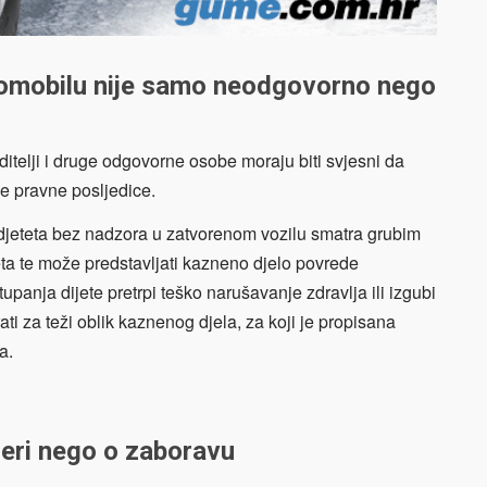
utomobilu nije samo neodgovorno nego
ditelji i druge odgovorne osobe moraju biti svjesni da
e pravne posljedice.
 djeteta bez nadzora u zatvorenom vozilu smatra grubim
ta te može predstavljati kazneno djelo povrede
panja dijete pretrpi teško narušavanje zdravlja ili izgubi
i za teži oblik kaznenog djela, za koji je propisana
a.
jeri nego o zaboravu