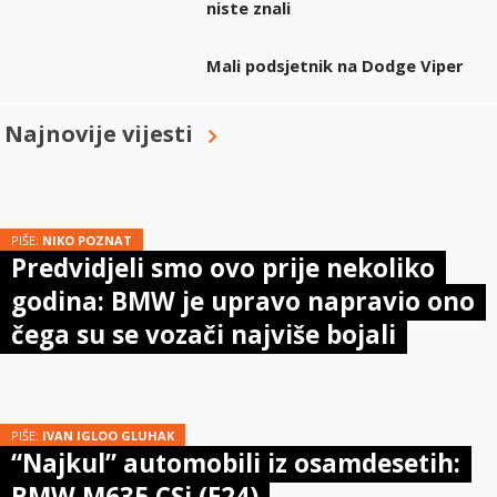
niste znali
Mali podsjetnik na Dodge Viper
Najnovije vijesti
PIŠE:
NIKO POZNAT
Predvidjeli smo ovo prije nekoliko
godina: BMW je upravo napravio ono
čega su se vozači najviše bojali
PIŠE:
IVAN IGLOO GLUHAK
“Najkul” automobili iz osamdesetih:
BMW M635 CSi (E24)