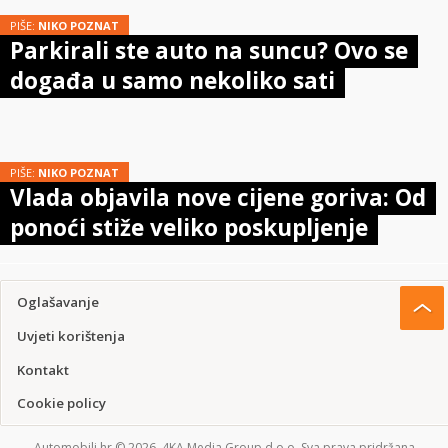
PIŠE:
NIKO POZNAT
Parkirali ste auto na suncu? Ovo se
događa u samo nekoliko sati
PIŠE:
NIKO POZNAT
Vlada objavila nove cijene goriva: Od
ponoći stiže veliko poskupljenje
Oglašavanje
Uvjeti korištenja
Kontakt
Cookie policy
Automobili.hr © 2026. 4KA Media Group d.o.o. Sva prava pridržana