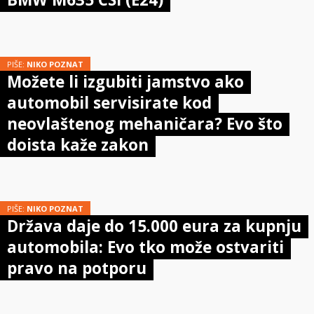
PIŠE:
NIKO POZNAT
Možete li izgubiti jamstvo ako
automobil servisirate kod
neovlaštenog mehaničara? Evo što
doista kaže zakon
PIŠE:
NIKO POZNAT
Država daje do 15.000 eura za kupnju
automobila: Evo tko može ostvariti
pravo na potporu