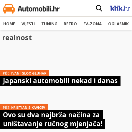
HOME
VIJESTI
TUNING
RETRO
EV-ZONA
OGLASNIK
realnost
PIŠE:
IVAN IGLOO GLUHAK
Japanski automobili nekad i danas
PIŠE:
KRISTIAN SIKAVIČEV
Ovo su dva najbrža načina za
uništavanje ručnog mjenjača!