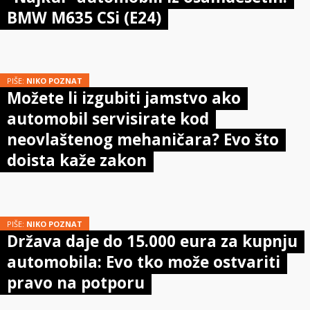
BMW M635 CSi (E24)
PIŠE:
NIKO POZNAT
Možete li izgubiti jamstvo ako
automobil servisirate kod
neovlaštenog mehaničara? Evo što
doista kaže zakon
PIŠE:
NIKO POZNAT
Država daje do 15.000 eura za kupnju
automobila: Evo tko može ostvariti
pravo na potporu