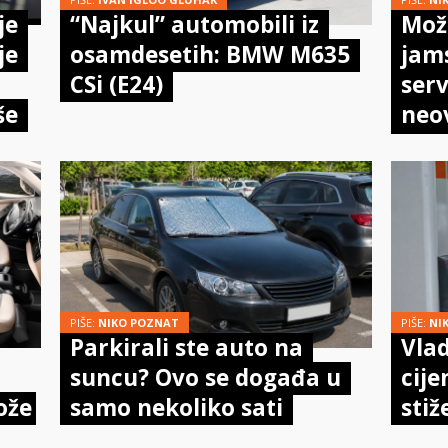
je
“Najkul” automobili iz
Može
je
osamdesetih: BMW M635
jam
CSi (E24)
serv
še
neo
meh
doi
PIŠE:
NIKO POZNAT
PIŠE:
NI
Parkirali ste auto na
Vlad
suncu? Ovo se događa u
cije
ože
samo nekoliko sati
stiž