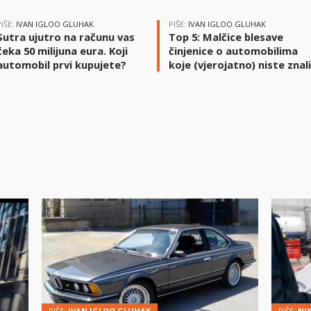
PIŠE:
IVAN IGLOO GLUHAK
PIŠE:
IVAN IGLOO GLUHAK
Sutra ujutro na računu vas
Top 5: Malčice blesave
čeka 50 milijuna eura. Koji
činjenice o automobilima
automobil prvi kupujete?
koje (vjerojatno) niste znal
PIŠE:
IVAN IGLOO GLUHAK
PIŠE:
NI