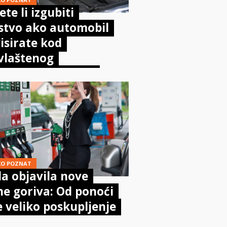
te li izgubiti
stvo ako automobil
isirate kod
vlaštenog
aničara? Evo što
sta kaže zakon
KO POZNAT
a objavila nove
ne goriva: Od ponoći
e veliko poskupljenje