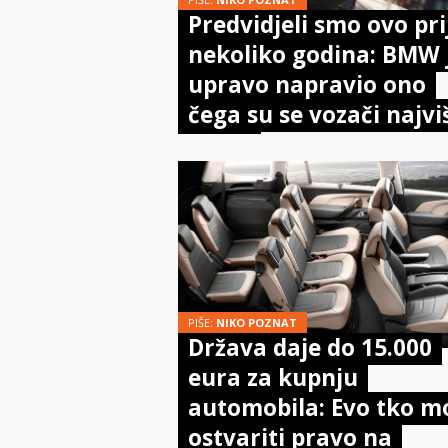
Predvidjeli smo ovo pri
nekoliko godina: BMW 
upravo napravio ono
čega su se vozači najvi
bojali
PIŠE:
NIKO POZNAT
Država daje do 15.000
eura za kupnju
automobila: Evo tko m
ostvariti pravo na