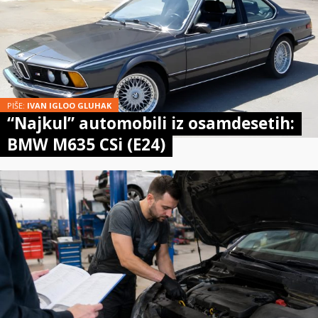
PIŠE:
IVAN IGLOO GLUHAK
“Najkul” automobili iz osamdesetih:
BMW M635 CSi (E24)