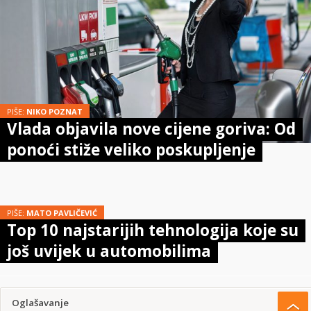
PIŠE:
NIKO POZNAT
Vlada objavila nove cijene goriva: Od
ponoći stiže veliko poskupljenje
PIŠE:
MATO PAVLIČEVIĆ
Top 10 najstarijih tehnologija koje su
još uvijek u automobilima
Oglašavanje