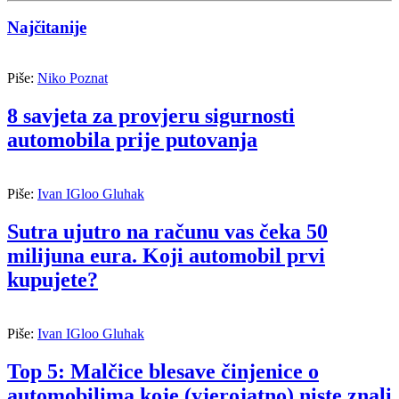
Najčitanije
Piše:
Niko Poznat
8 savjeta za provjeru sigurnosti
automobila prije putovanja
Piše:
Ivan IGloo Gluhak
Sutra ujutro na računu vas čeka 50
milijuna eura. Koji automobil prvi
kupujete?
Piše:
Ivan IGloo Gluhak
Top 5: Malčice blesave činjenice o
automobilima koje (vjerojatno) niste znali