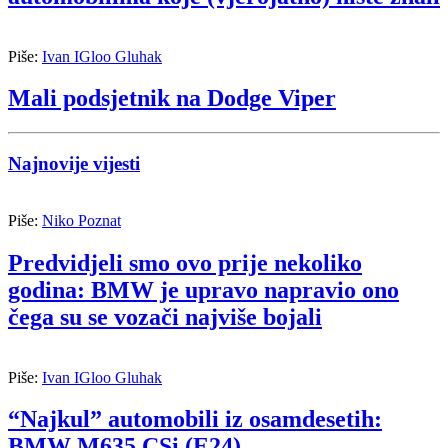
Piše:
Ivan IGloo Gluhak
Mali podsjetnik na Dodge Viper
Najnovije vijesti
Piše:
Niko Poznat
Predvidjeli smo ovo prije nekoliko
godina: BMW je upravo napravio ono
čega su se vozači najviše bojali
Piše:
Ivan IGloo Gluhak
“Najkul” automobili iz osamdesetih:
BMW M635 CSi (E24)