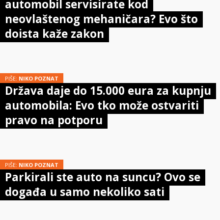
automobil servisirate kod
neovlaštenog mehaničara? Evo što
doista kaže zakon
PIŠE:
NIKO POZNAT
Država daje do 15.000 eura za kupnju
automobila: Evo tko može ostvariti
pravo na potporu
PIŠE:
NIKO POZNAT
Parkirali ste auto na suncu? Ovo se
događa u samo nekoliko sati