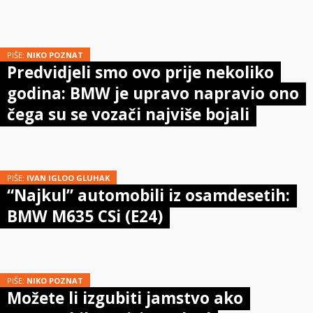
PIŠE:
NIKO POZNAT
Predvidjeli smo ovo prije nekoliko
godina: BMW je upravo napravio ono
čega su se vozači najviše bojali
PIŠE:
IVAN IGLOO GLUHAK
“Najkul” automobili iz osamdesetih:
BMW M635 CSi (E24)
PIŠE:
NIKO POZNAT
Možete li izgubiti jamstvo ako