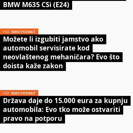
BMW M635 CSi (E24)
PIŠE:
NIKO POZNAT
Možete li izgubiti jamstvo ako
automobil servisirate kod
neovlaštenog mehaničara? Evo što
doista kaže zakon
PIŠE:
NIKO POZNAT
Država daje do 15.000 eura za kupnju
automobila: Evo tko može ostvariti
pravo na potporu