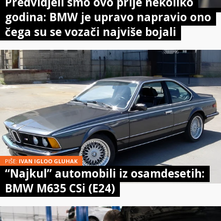
Predvidjeli smo ovo prije nekoliko
godina: BMW je upravo napravio ono
čega su se vozači najviše bojali
PIŠE:
IVAN IGLOO GLUHAK
“Najkul” automobili iz osamdesetih:
BMW M635 CSi (E24)