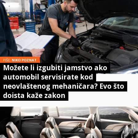
PIŠE:
NIKO POZNAT
Možete li izgubiti jamstvo ako
automobil servisirate kod
neovlaštenog mehaničara? Evo što
doista kaže zakon