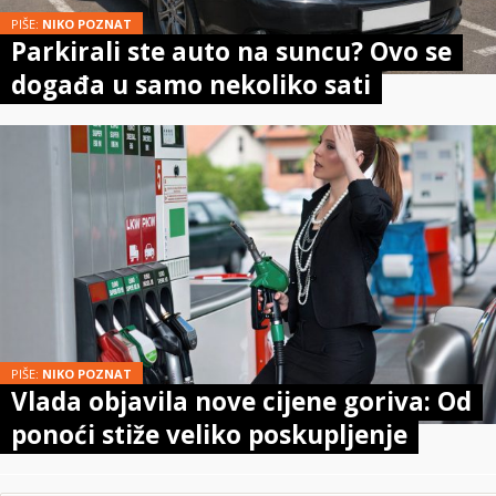
PIŠE:
NIKO POZNAT
Parkirali ste auto na suncu? Ovo se
događa u samo nekoliko sati
PIŠE:
NIKO POZNAT
Vlada objavila nove cijene goriva: Od
ponoći stiže veliko poskupljenje