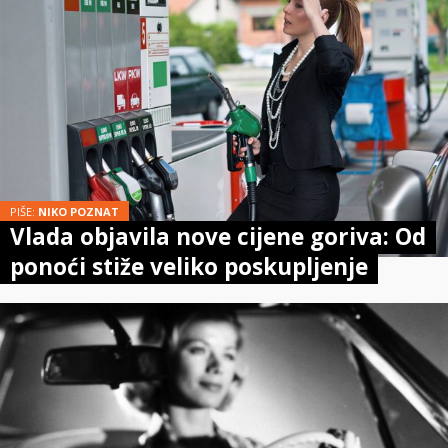
PIŠE:
NIKO POZNAT
Vlada objavila nove cijene goriva: Od
ponoći stiže veliko poskupljenje