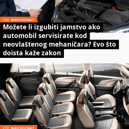
PIŠE:
NIKO POZNAT
Možete li izgubiti jamstvo ako
automobil servisirate kod
neovlaštenog mehaničara? Evo što
doista kaže zakon
PIŠE:
NIKO POZNAT