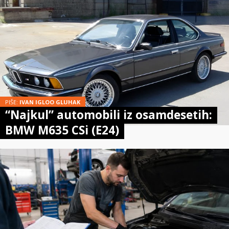
PIŠE:
IVAN IGLOO GLUHAK
“Najkul” automobili iz osamdesetih:
BMW M635 CSi (E24)